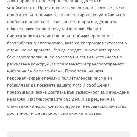
дават приоритет на скоростта, надеждността и
устойчивостта. Проектирани за здравина и гъвкавост, тези
пластмасови торбички за транспортиране са устойчиви на
пробиви и повреда от вода, което ги прави идеални за
облекло, аксесоари и нечупливи стоки. Нашите
биоразградими полиетиленови торбички предлагат
безпроблемна алтернатива, като се разграждат естествено
с течение на времето, без да вредят на околната среда.
Със самозалепващи се залепващи ленти и устойчива на
разкъсване конструкция опаковането и транспортирането
никога не са били по-лесни. Плюс това, нашите
персонализирани печатни полиетиленови писма ви
позволяват да покажете вашето лого и съобщения,
превръщайки всяка доставка във възможност за изграждане
на марка. Партньорствайте със Zeal X за решения за
опаковане на едро, които осигуряват несравнимо качество,
достъпност и отговорност към околната среда.