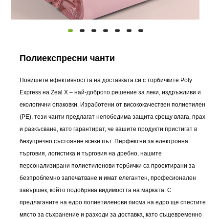
Полиекспресни чанти
Повишете ефективността на доставката си с торбичките Poly
Express на Zeal X – най-доброто решение за леки, издръжливи и
екологични опаковки. Изработени от висококачествен полиетилен
(PE), тези чанти предлагат непобедима защита срещу влага, прах
и разкъсване, като гарантират, че вашите продукти пристигат в
безупречно състояние всеки път. Перфектни за електронна
търговия, логистика и търговия на дребно, нашите
персонализирани полиетиленови торбички са проектирани за
безпроблемно запечатване и имат елегантен, професионален
завършек, който подобрява видимостта на марката. С
предлаганите на едро полиетиленови писма на едро ще спестите
място за съхранение и разходи за доставка, като същевременно