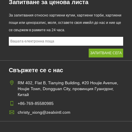
Запитване за ценова листа
За запитвания относно хартиени кутии, хартиени торби, хартиени
пощи или ценоразпис, моля, оставете своя имейл до нас и ние ще
се свържем в рамките на 24 часа.
Свържете се с нас
RM 402, Flat B, Tianying Building, #20 Houjie Avenue,
Houjie Town, Dongguan City, провинция Гуангдонг,
Китай
+86-769-85580985
christy_xiong@zealxintl.com