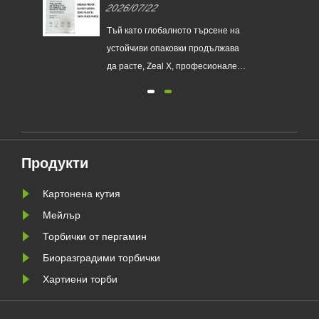
и
персонализирани хартиени
2026/07/22
торби от Glassine, за да
помогне на световните марки
а
Тъй като глобалното търсене на
ЕС
да заменят пластмасовите
рби
устойчиви опаковки продължава
опаковки за еднократна
а
да расте, Zeal X, професионален
употреба
о
екологичен производител на
я
опаковки, официално пусна
своята обновена серия Custom
а да
Glassine Paper Bag. Проектиран
ния
като първокласна алтернатива на
Продукти
традиционните найлонови
торбички, новият продукт
Картонена кутия
съчетава проз......
Мейлър
Торбички от пергамин
Биоразградими торбички
Хартиени торби