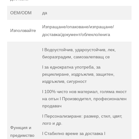
OEM/ODM
да
Изпращане/опаковане/изпращане/
Използвайте
доставка/документ/облекло/книга
l Водоустойчив, удароустойчив, лек,
биоразградим, самозалепващ се
l за еднократна употреба, за
рециклиране, издръжлив, защитен,
издръжлив, сигурност
l 100% чисто нов материал, голяма якост
на опън l Производител, професионален
продавач
l Персонализиране: размер, стил, цвят,
лого и др.
Функция и
l Стабилно време за доставка l
предимство