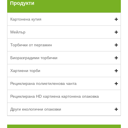
Продукти
Картонена кутия
Мейлър
Торбички от пергамин
Биоразградими торбички
Хартиени торби
Рециклирана полиетиленова чанта
Рециклирана HD хартиена картонена опаковка
Други екологични опаковки