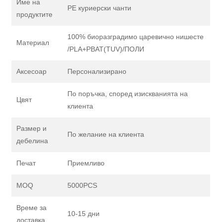
Име на
PE куриерски чанти
продуктите
100% биоразградимо царевично нишесте
Материал
/PLA+PBAT(TUV)/ПОЛИ
Аксесоар
Персонализирано
По поръчка, според изискванията на
Цвят
клиента
Размер и
По желание на клиента
дебелина
Печат
Приемливо
MOQ
5000PCS
Време за
10-15 дни
доставка