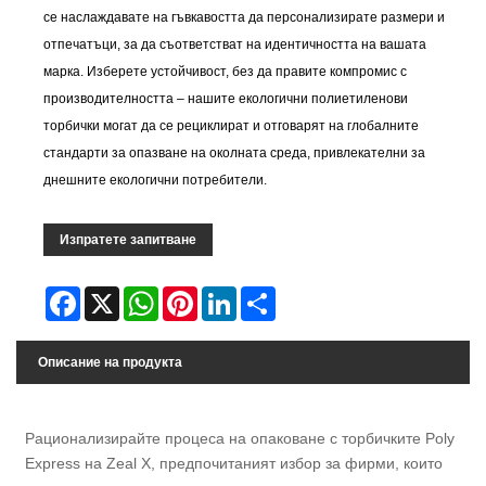
се наслаждавате на гъвкавостта да персонализирате размери и
отпечатъци, за да съответстват на идентичността на вашата
марка. Изберете устойчивост, без да правите компромис с
производителността – нашите екологични полиетиленови
торбички могат да се рециклират и отговарят на глобалните
стандарти за опазване на околната среда, привлекателни за
днешните екологични потребители.
Изпратете запитване
Facebook
X
WhatsApp
Pinterest
LinkedIn
Share
Описание на продукта
Рационализирайте процеса на опаковане с торбичките Poly
Express на Zeal X, предпочитаният избор за фирми, които