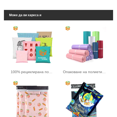
Може да ви хареса и
100% рециклирана полиетиленова пощенска чанта
Опаковане на полиетиленови торби