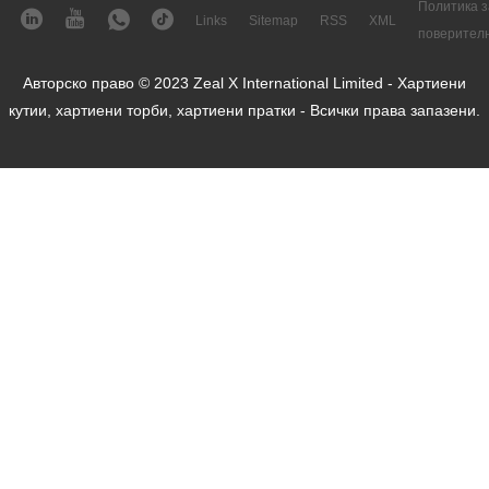
Политика з
Links
Sitemap
RSS
XML
поверител
Авторско право © 2023 Zeal X International Limited - Хартиени
кутии, хартиени торби, хартиени пратки - Всички права запазени.