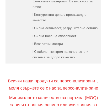
Екологичен материал l Възможност за
печат
l Конкурентна цена с превъзходно
качество
l Силна лепливост, разрушително лепило
l Силна носеща способност
l Безплатни мостри
l Стабилен контрол на качеството и
система за добро качество
Всички наши продукти са персонализирани，
моля свържете се с нас за персонализиране
Минималното количество за поръчка (MOQ)
зависи от вашия размер или изисквания за