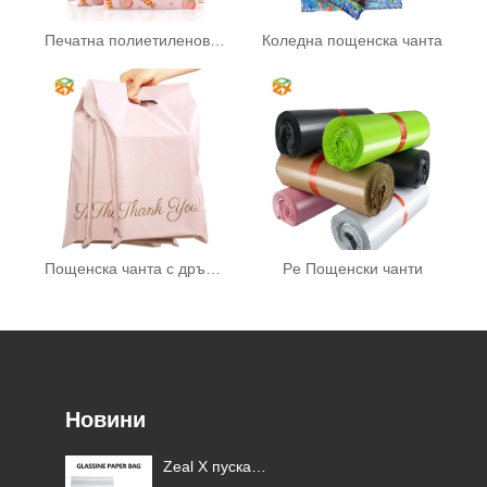
Печатна полиетиленова пощенска чанта
Коледна пощенска чанта
Пощенска чанта с дръжка
Pe Пощенски чанти
Новини
Zeal X пуска