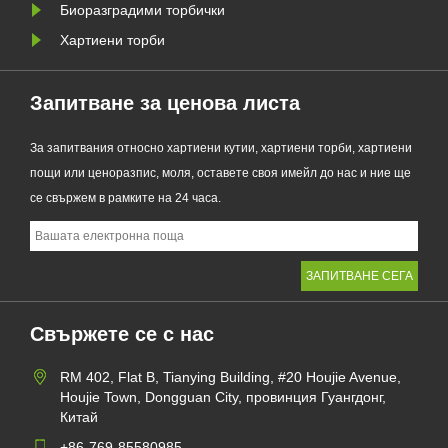
Биоразградими торбички
Хартиени торби
Запитване за ценова листа
За запитвания относно хартиени кутии, хартиени торби, хартиени
пощи или ценоразпис, моля, оставете своя имейл до нас и ние ще
се свържем в рамките на 24 часа.
Свържете се с нас
RM 402, Flat B, Tianying Building, #20 Houjie Avenue,
Houjie Town, Dongguan City, провинция Гуангдонг,
Китай
+86-769-85580985