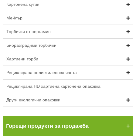
Картонена кутия
Мейлър
Торбички от пергамин
Биоразградими торбички
Хартиени торби
Рециклирана полиетиленова чанта
Рециклирана HD хартиена картонена опаковка
Други екологични опаковки
Горещи продукти за продажба