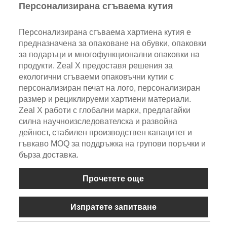
Персонализирана сгъваема кутия
Персонализирана сгъваема хартиена кутия е
предназначена за опаковане на обувки, опаковки
за подаръци и многофункционални опаковки на
продукти. Zeal X предоставя решения за
екологични сгъваеми опаковъчни кутии с
персонализиран печат на лого, персонализиран
размер и рециклируеми хартиени материали.
Zeal X работи с глобални марки, предлагайки
силна научноизследователска и развойна
дейност, стабилен производствен капацитет и
гъвкаво MOQ за поддръжка на групови поръчки и
бърза доставка.
Прочетете още
Изпратете запитване