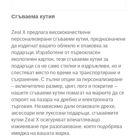
Сгъваема кутия
Zeal X предлага висококачествени
персонализирани сгъваеми кутии, предназначени
да издигнат вашето облекло и опаковка за
подаръци. Изработени от първокласен
екологичен картон, тези сгъваеми кутии за
подаръци са не само стилни и издръжливи, но и
спестяват място по време на транспортиране и
съхранение. С пълни опции за персонализиране
– включително размер, цвят, лого и покритие –
нашите сгъваеми кутии помагат на марките да се
откроят на пазара на дребно и електронната
търговия. Независимо дали опаковате дрехи,
аксесоари или луксозни подаръци, сгъваемите
кутии Zeal X осигуряват впечатляващо
изживяване при разопаковане, което подобрява
имиджа на вашата марка.