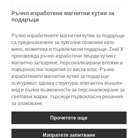
Ръчно изработени магнитни кутии за
подаръци
Ръчно изработените магнитни кутии за подаръци
са предназначени за луксозни опаковки като
вино, козметика и първокласни подаръци. Zeal X
произвежда ръчно изработени твърди кутии с
магнитно затваряне, персонализирани вложки и
повърхностни покрития от висок клас. Ръчно
изработените магнитни кутии за подаръци
осигуряват здрава структура, елегантен външен
вид и пълни възможности за персонализиране за
световни марки, търсещи първокласни решения
за опаковане.
Прочетете още
Изпратете запитване