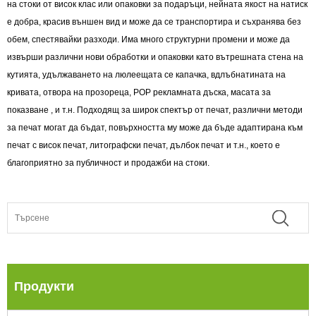
на стоки от висок клас или опаковки за подаръци, нейната якост на натиск
е добра, красив външен вид и може да се транспортира и съхранява без
обем, спестявайки разходи. Има много структурни промени и може да
извърши различни нови обработки и опаковки като вътрешната стена на
кутията, удължаването на люлеещата се капачка, вдлъбнатината на
кривата, отвора на прозореца, POP рекламната дъска, масата за
показване , и т.н. Подходящ за широк спектър от печат, различни методи
за печат могат да бъдат, повърхността му може да бъде адаптирана към
печат с висок печат, литографски печат, дълбок печат и т.н., което е
благоприятно за публичност и продажби на стоки.
Продукти