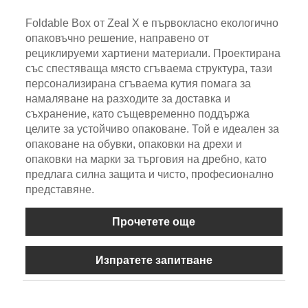
Foldable Box от Zeal X е първокласно екологично
опаковъчно решение, направено от
рециклируеми хартиени материали. Проектирана
със спестяваща място сгъваема структура, тази
персонализирана сгъваема кутия помага за
намаляване на разходите за доставка и
съхранение, като същевременно поддържа
целите за устойчиво опаковане. Той е идеален за
опаковане на обувки, опаковки на дрехи и
опаковки на марки за търговия на дребно, като
предлага силна защита и чисто, професионално
представяне.
Прочетете още
Изпратете запитване