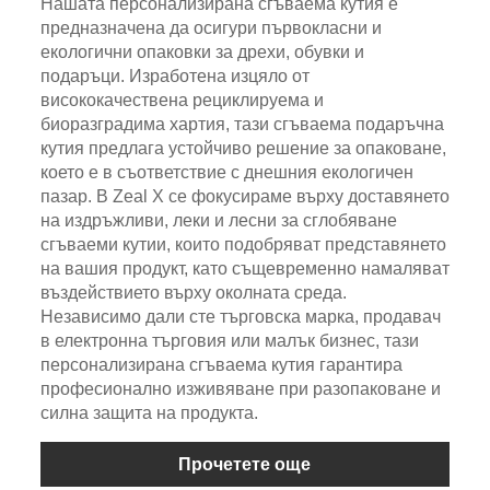
Нашата персонализирана сгъваема кутия е
предназначена да осигури първокласни и
екологични опаковки за дрехи, обувки и
подаръци. Изработена изцяло от
висококачествена рециклируема и
биоразградима хартия, тази сгъваема подаръчна
кутия предлага устойчиво решение за опаковане,
което е в съответствие с днешния екологичен
пазар. В Zeal X се фокусираме върху доставянето
на издръжливи, леки и лесни за сглобяване
сгъваеми кутии, които подобряват представянето
на вашия продукт, като същевременно намаляват
въздействието върху околната среда.
Независимо дали сте търговска марка, продавач
в електронна търговия или малък бизнес, тази
персонализирана сгъваема кутия гарантира
професионално изживяване при разопаковане и
силна защита на продукта.
Прочетете още