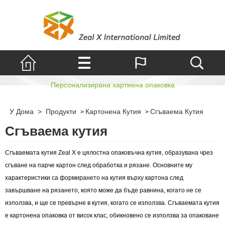
Сгъваема кутия
Персонализирана хартиена опаковка
У Дома
>
Продукти
Картонена Кутия
Сгъваема Кутия
>
>
Сгъваема кутия
Сгъваемата кутия Zeal X е цялостна опаковъчна кутия, образувана чрез
сгъване на парче картон след обработка и рязане. Основните му
характеристики са формирането на кутия върху картона след
завършване на рязането, която може да бъде равнина, когато не се
използва, и ще се превърне в кутия, когато се използва. Сгъваемата кутия
е картонена опаковка от висок клас, обикновено се използва за опаковане