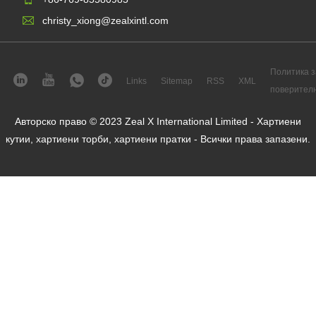
christy_xiong@zealxintl.com
Политика з
Links
Sitemap
RSS
XML
поверител
Авторско право © 2023 Zeal X International Limited - Хартиени
кутии, хартиени торби, хартиени пратки - Всички права запазени.