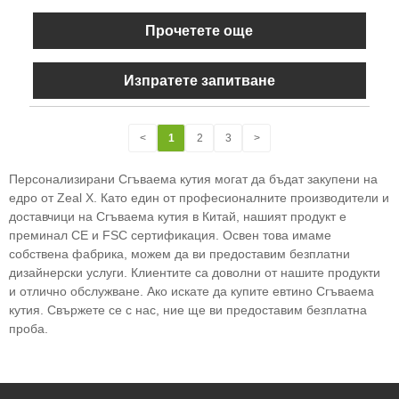
Прочетете още
Изпратете запитване
<
1
2
3
>
Персонализирани Сгъваема кутия могат да бъдат закупени на
едро от Zeal X. Като един от професионалните производители и
доставчици на Сгъваема кутия в Китай, нашият продукт е
преминал CE и FSC сертификация. Освен това имаме
собствена фабрика, можем да ви предоставим безплатни
дизайнерски услуги. Клиентите са доволни от нашите продукти
и отлично обслужване. Ако искате да купите евтино Сгъваема
кутия. Свържете се с нас, ние ще ви предоставим безплатна
проба.