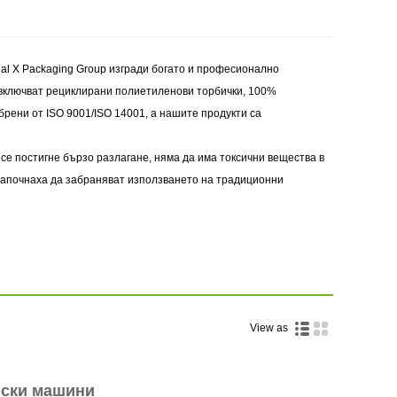
eal X Packaging Group изгради богато и професионално
 включват рециклирани полиетиленови торбички, 100%
рени от ISO 9001/ISO 14001, а нашите продукти са
се постигне бързо разлагане, няма да има токсични вещества в
 започнаха да забраняват използването на традиционни
View as
ски машини