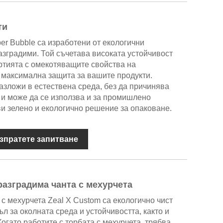
ти
per Bubble са изработени от екологични
зградими. Той съчетава високата устойчивост
ртията с омекотяващите свойства на
 максимална защита за вашите продукти.
азложи в естествена среда, без да причинява
 и може да се използва и за промишлено
ви зелено и екологично решение за опаковане.
зпратете запитване
азградима чанта с мехурчета
с мехурчета Zeal X Custom са екологично чист
л за околната среда и устойчивостта, както и
огато работите с торбата с мехурчета, трябва