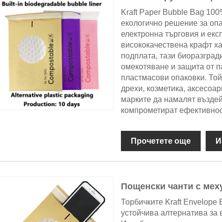
Kraft Paper Bubble Bag 100
екологично решение за оп
електронна търговия и екс
висококачествена крафт х
подплата, тази биоразград
омекотяване и защита от п
пластмасови опаковки. Той
дрехи, козметика, аксесоар
марките да намалят въздей
компрометират ефективнос
Прочетете още
И
Пощенски чанти с мех
Торбичките Kraft Envelope 
устойчива алтернатива за 