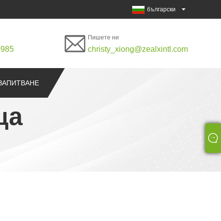
български
Пишете ни
0985
christy_xiong@zealxintl.com
ЗАПИТВАНЕ
ща