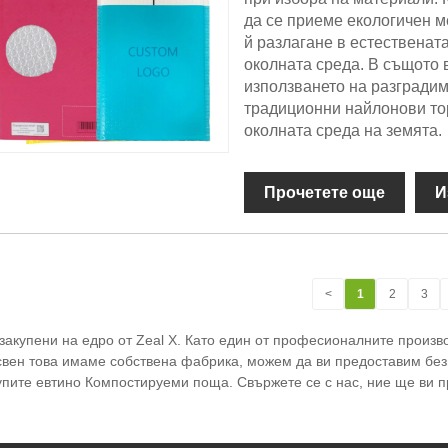
да се приеме екологичен м
й разлагане в естественат
околната среда. В същото
използването на разгради
традиционни найлонови тор
околната среда на земята.
Прочетете още
И
<
1
2
3
акупени на едро от Zeal X. Като един от професионалните произв
вен това имаме собствена фабрика, можем да ви предоставим безп
купите евтино Компостируеми поща. Свържете се с нас, ние ще ви 