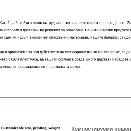
Китай, работейки в тясно сътрудничество с нашите клиенти през годините, Z
на в глобален доставчик на решения за опаковане. Нашите основни продукти
на хартия и други екологични опаковъчни материали. Нашите фабрики са одоб
а и органичен тор под действието на микроорганизми за кратко време, за да 
ането с бяла пластмаса, да защити околната среда, много държави и градове
амаляване на замърсяването на околната среда.
Компостируеми пощен