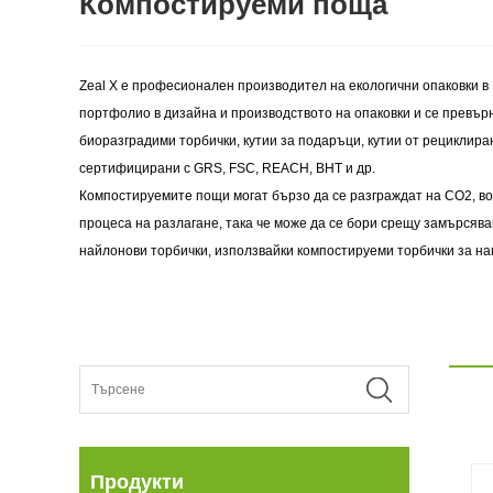
Компостируеми поща
Zeal X е професионален производител на екологични опаковки в 
портфолио в дизайна и производството на опаковки и се превър
биоразградими торбички, кутии за подаръци, кутии от рециклира
сертифицирани с GRS, FSC, REACH, BHT и др.
Компостируемите пощи могат бързо да се разграждат на CO2, вод
процеса на разлагане, така че може да се бори срещу замърсяв
найлонови торбички, използвайки компостируеми торбички за н
Продукти