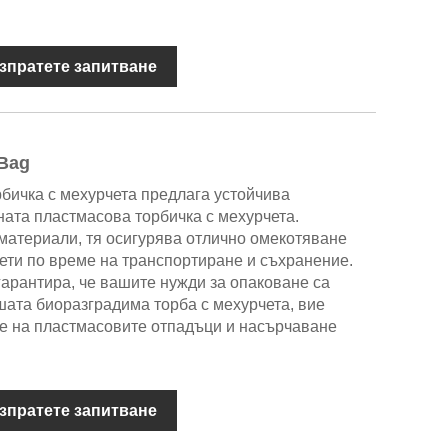
зпратете запитване
Bag
бичка с мехурчета предлага устойчива
ата пластмасова торбичка с мехурчета.
материали, тя осигурява отлично омекотяване
ети по време на транспортиране и съхранение.
арантира, че вашите нужди за опаковане са
ата биоразградима торба с мехурчета, вие
е на пластмасовите отпадъци и насърчаване
зпратете запитване