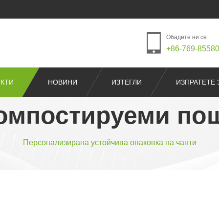
Обадете ни се
+86-769-8558
КТИ
НОВИНИ
ИЗТЕГЛИ
ИЗПРАТЕТЕ 
омпостируеми по
Персонализирана устойчива опаковка на чанти