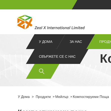
У ДОМА
ЗА НАС
ПРОДУ
К
СВЪРЖЕТЕ СЕ С НАС
У Дома
>
Продукти
Мейлър
Компостируеми Поща
>
>