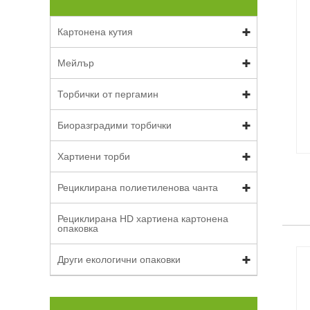
Картонена кутия
Мейлър
Торбички от пергамин
Биоразградими торбички
Хартиени торби
Рециклирана полиетиленова чанта
Рециклирана HD хартиена картонена
опаковка
Други екологични опаковки