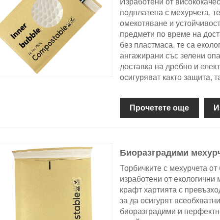
Изработени от висококачес
подплатена с мехурчета, т
омекотяване и устойчивост
предмети по време на дос
без пластмаса, те са екол
ангажирани със зелени опа
доставка на дребно и елек
осигуряват както защита, т
Прочетете още
И
Биоразградими мехурч
Торбичките с мехурчета от
изработени от екологични
крафт хартията с превъзхо
за да осигурят всеобхватн
биоразградими и перфектно