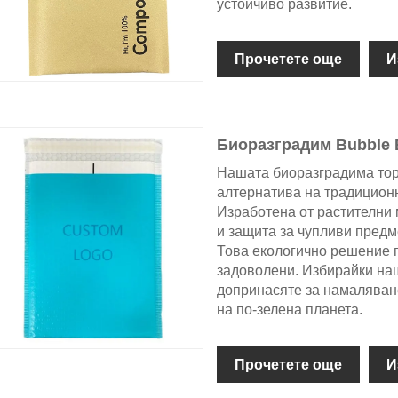
устойчиво развитие.
Прочетете още
И
Биоразградим Bubble 
Нашата биоразградима тор
алтернатива на традиционн
Изработена от растителни 
и защита за чупливи предм
Това екологично решение г
задоволени. Избирайки наш
допринасяте за намаляван
на по-зелена планета.
Прочетете още
И