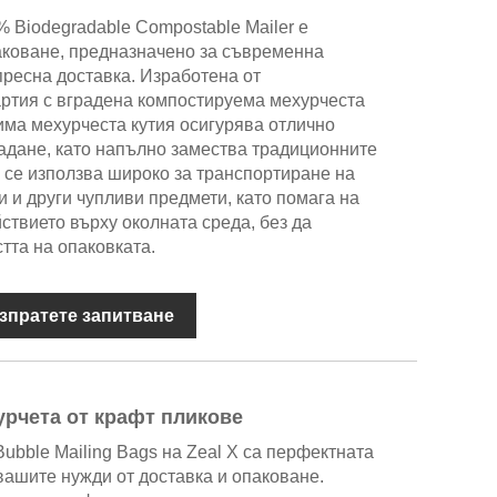
% Biodegradable Compostable Mailer е
аковане, предназначено за съвременна
пресна доставка. Изработена от
артия с вградена компостируема мехурчеста
има мехурчеста кутия осигурява отлично
адане, като напълно замества традиционните
 се използва широко за транспортиране на
и и други чупливи предмети, като помага на
ствието върху околната среда, без да
тта на опаковката.
зпратете запитване
урчета от крафт пликове
Bubble Mailing Bags на Zeal X са перфектната
вашите нужди от доставка и опаковане.