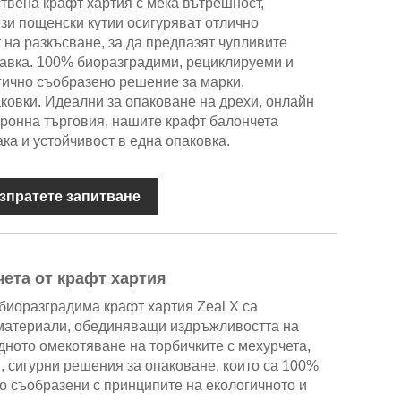
твена крафт хартия с мека вътрешност,
ези пощенски кутии осигуряват отлично
 на разкъсване, за да предпазят чупливите
тавка. 100% биоразградими, рециклируеми и
огично съобразено решение за марки,
ковки. Идеални за опаковане на дрехи, онлайн
тронна търговия, нашите крафт балончета
ака и устойчивост в една опаковка.
зпратете запитване
ета от крафт хартия
 биоразградима крафт хартия Zeal X са
 материали, обединяващи издръжливостта на
дното омекотяване на торбичките с мехурчета,
и, сигурни решения за опаковане, които са 100%
 съобразени с принципите на екологичното и