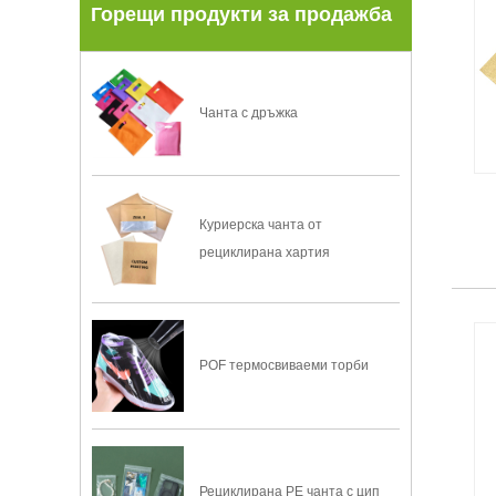
Горещи продукти за продажба
Чанта с дръжка
Куриерска чанта от
рециклирана хартия
POF термосвиваеми торби
Рециклирана PE чанта с цип