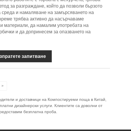
етод за разграждане, който да позволи бързото
а среда и намаляване на замърсяването на
 време трябва активно да насърчаваме
ми материали, да намалим употребата на
бички и да допринесем за опазването на
зпратете запитване
>
одители и доставчици на Компостируеми поща в Китай,
латни дизайнерски услуги. Клиентите са доволни от
предоставим безплатна проба.