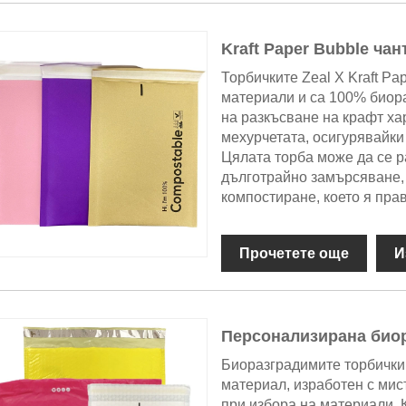
Kraft Paper Bubble чан
Торбичките Zeal X Kraft Pa
материали и са 100% биора
на разкъсване на крафт ха
мехурчетата, осигурявайки
Цялата торба може да се р
дълготрайно замърсяване,
компостиране, което я пра
Прочетете още
И
Персонализирана биор
Биоразградимите торбички 
материал, изработен с мисъ
при избора на материали. К