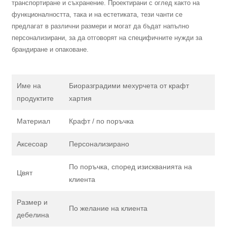
транспортиране и съхранение. Проектирани с оглед както на
функционалността, така и на естетиката, тези чанти се
предлагат в различни размери и могат да бъдат напълно
персонализирани, за да отговорят на специфичните нужди за
брандиране и опаковане.
Име на
Биоразградими мехурчета от крафт
продуктите
хартия
Материал
Крафт / по поръчка
Аксесоар
Персонализирано
По поръчка, според изискванията на
Цвят
клиента
Размер и
По желание на клиента
дебелина