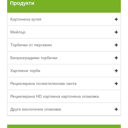
Продукти
Картонена кутия
Мейлър
Торбички от пергамин
Биоразградими торбички
Хартиени торби
Рециклирана полиетиленова чанта
Рециклирана HD хартиена картонена опаковка
Други екологични опаковки