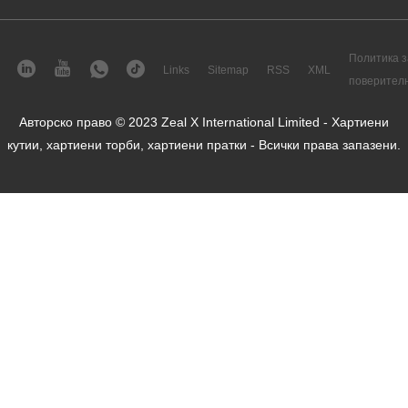
Политика з
Links
Sitemap
RSS
XML
поверител
Авторско право © 2023 Zeal X International Limited - Хартиени
кутии, хартиени торби, хартиени пратки - Всички права запазени.