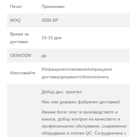
Печат
Приемливо
MOQ
3000 БР
Време за
10-15 дни
доставка
OEM/ODM
да
Изпращане/опаковане/изпращане/
Използвайте
доставка/документ/облекло/книга
Добър ден, приятел
Ние сме доверен фабричен доставчик!
Имаме богат опит в производството и
износа, добър контрол на качеството и
професионално обслужване, съвременно
оборудване и опитен QC. Сътрудничете с