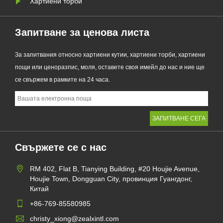
Хартиени торби
Запитване за ценова листа
За запитвания относно хартиени кутии, хартиени торби, хартиени
пощи или ценоразпис, моля, оставете своя имейл до нас и ние ще
се свържем в рамките на 24 часа.
Свържете се с нас
RM 402, Flat B, Tianying Building, #20 Houjie Avenue,
Houjie Town, Dongguan City, провинция Гуангдонг,
Китай
+86-769-85580985
christy_xiong@zealxintl.com