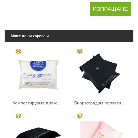
Може да ви хареса и
Компостируема пликова торба
Биоразградим полиетилен