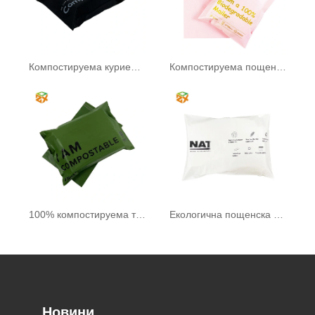
Компостируема куриерска чанта
Компостируема пощенска чанта
100% компостируема торба
Екологична пощенска чанта
Новини