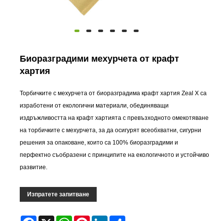
Биоразградими мехурчета от крафт
хартия
Торбичките с мехурчета от биоразградима крафт хартия Zeal X са
изработени от екологични материали, обединяващи
издръжливостта на крафт хартията с превъзходното омекотяване
на торбичките с мехурчета, за да осигурят всеобхватни, сигурни
решения за опаковане, които са 100% биоразградими и
перфектно съобразени с принципите на екологичното и устойчиво
развитие.
Изпратете запитване
Facebook
X
WhatsApp
Pinterest
LinkedIn
Share