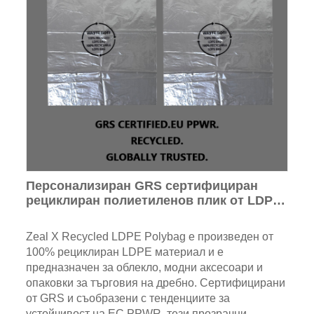
Персонализиран GRS сертифициран
рециклиран полиетиленов плик от LDPE
със самозалепващо се уплътнение за
опаковане на дрехи
Zeal X Recycled LDPE Polybag е произведен от
100% рециклиран LDPE материал и е
предназначен за облекло, модни аксесоари и
опаковки за търговия на дребно. Сертифицирани
от GRS и съобразени с тенденциите за
устойчивост на ЕС PPWR, тези прозрачни