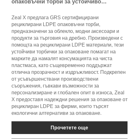
опаковъчни торби за устойчиво
опаковане на облекло
Zeal X предлага GRS сертифицирани
рециклирани LDPE опаковъчни торби,
предназначени за облекло, модни аксесоари и
продукти за търговия на дребно. Произведени с
помощта на рециклирани LDPE материали, тези
устойчиви торбички за опаковане помагат на
марките да намалят консумацията на чиста
пластмаса, като същевременно поддържат
отлична прозрачност и издръжливост. Подкрепен
от усъвършенствани производствени
съоръжения, гъвкави възможности за
персонализиране и глобален опит в износа, Zeal
X предоставя надеждни решения за опаковане от
рециклиран LDPE за фирми, които търсят
екологични алтернативи за опаковане.
Прочетете още