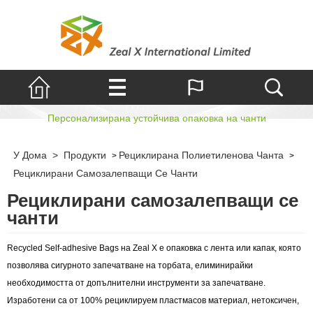
Самозалепващи се чанти
Персонализирана устойчива опаковка на чанти
У Дома
>
Продукти
Рециклирана Полиетиленова Чанта
>
>
Рециклирани Самозалепващи Се Чанти
Рециклирани самозалепващи се
чанти
Recycled Self-adhesive Bags на Zeal X е опаковка с лента или капак, която
позволява сигурното запечатване на торбата, елиминирайки
необходимостта от допълнителни инструменти за запечатване.
Изработени са от 100% рециклируем пластмасов материал, нетоксичен,