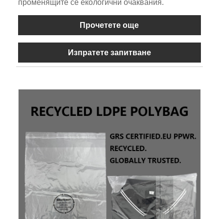
променящите се екологични очаквания.
Прочетете още
Изпратете запитване