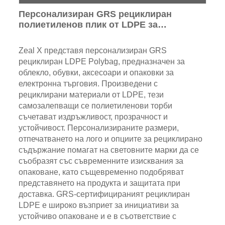
Персонализиран GRS рециклиран
полиетиленов плик от LDPE за
опаковане на дрехи и електронна
търговия
Zeal X представя персонализиран GRS
рециклиран LDPE Polybag, предназначен за
облекло, обувки, аксесоари и опаковки за
електронна търговия. Произведени с
рециклирани материали от LDPE, тези
самозалепващи се полиетиленови торби
съчетават издръжливост, прозрачност и
устойчивост. Персонализираните размери,
отпечатването на лого и опциите за рециклирано
съдържание помагат на световните марки да се
съобразят със съвременните изисквания за
опаковане, като същевременно подобряват
представянето на продукта и защитата при
доставка. GRS-сертифицираният рециклиран
LDPE е широко възприет за инициативи за
устойчиво опаковане и е в съответствие с