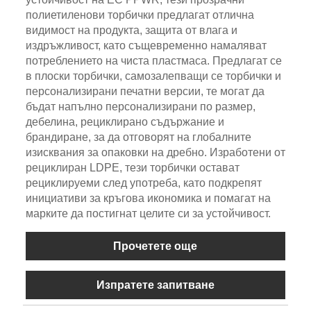
полиетиленови торбички предлагат отлична
видимост на продукта, защита от влага и
издръжливост, като същевременно намаляват
потреблението на чиста пластмаса. Предлагат се
в плоски торбички, самозалепващи се торбички и
персонализирани печатни версии, те могат да
бъдат напълно персонализирани по размер,
дебелина, рециклирано съдържание и
брандиране, за да отговорят на глобалните
изисквания за опаковки на дребно. Изработени от
рециклиран LDPE, тези торбички остават
рециклируеми след употреба, като подкрепят
инициативи за кръгова икономика и помагат на
марките да постигнат целите си за устойчивост.
Прочетете още
Изпратете запитване