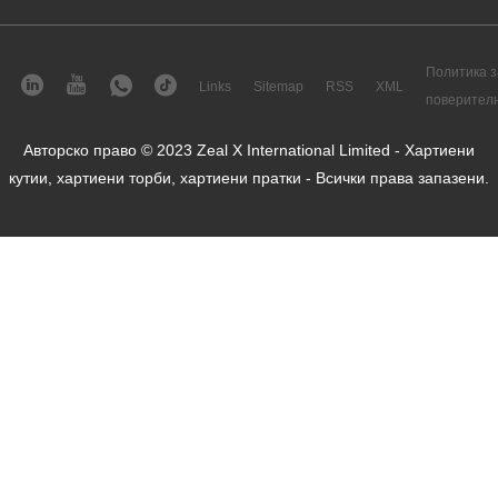
Политика з
Links
Sitemap
RSS
XML
поверител
Авторско право © 2023 Zeal X International Limited - Хартиени
кутии, хартиени торби, хартиени пратки - Всички права запазени.