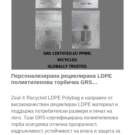
Персонализирана рециклирана LDPE
полиетиленова торбичка GRS
сертифицирана опаковъчна торба
Zeal X Recycled LDPE Polybag е направен от
висококачествен рециклиран LDPE материал и
поддържа потребителски размери и печат на
лого. Тази GRS-сертифицирана полиетиленова
торба осигурява отлична прозрачност,
издръжливост, устойчивост на влага и защита за