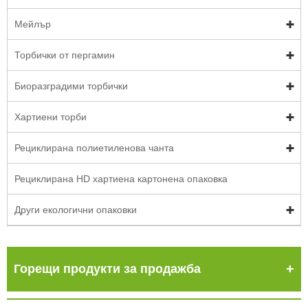
Мейлър
Торбички от пергамин
Биоразградими торбички
Хартиени торби
Рециклирана полиетиленова чанта
Рециклирана HD хартиена картонена опаковка
Други екологични опаковки
Горещи продукти за продажба