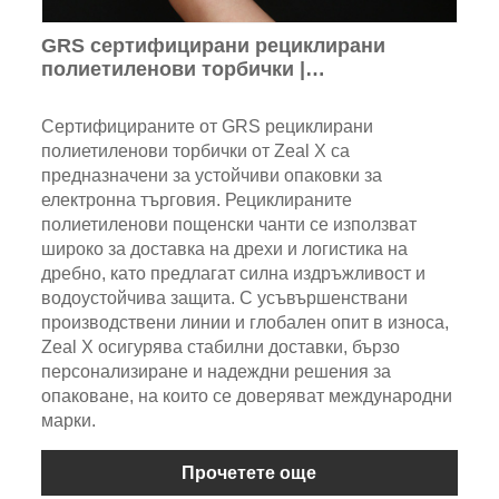
GRS сертифицирани рециклирани
полиетиленови торбички |
Персонализирани екологични чанти за
доставка
Сертифицираните от GRS рециклирани
полиетиленови торбички от Zeal X са
предназначени за устойчиви опаковки за
електронна търговия. Рециклираните
полиетиленови пощенски чанти се използват
широко за доставка на дрехи и логистика на
дребно, като предлагат силна издръжливост и
водоустойчива защита. С усъвършенствани
производствени линии и глобален опит в износа,
Zeal X осигурява стабилни доставки, бързо
персонализиране и надеждни решения за
опаковане, на които се доверяват международни
марки.
Прочетете още