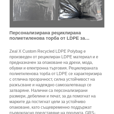
Персонализирана рециклирана
полиетиленова торба от LDPE за
опаковане на дрехи
Zeal X Custom Recycled LDPE Polybag е
произведен от рециклиран LDPE материал и е
предназначен за опаковане на дрехи, мода,
обувки и електронна търговия. Рециклираната
полиетиленова торба от LDPE се характеризира
с отлична прозрачност, силна устойчивост на
разкъсване и надеждно самозалепващо се
затваряне. Налични са персонализирани
размери, дебелини и печат, за да помогнат на
марките да постигнат цели за устойчиво
опаковане, като същевременно поддържат
първокласно представяне на продукта. GRS-