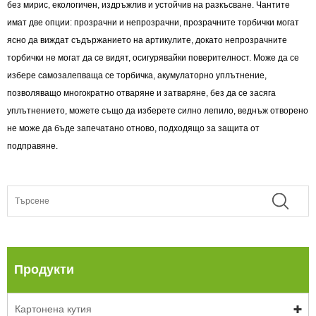
без мирис, екологичен, издръжлив и устойчив на разкъсване. Чантите
имат две опции: прозрачни и непрозрачни, прозрачните торбички могат
ясно да виждат съдържанието на артикулите, докато непрозрачните
торбички не могат да се видят, осигурявайки поверителност. Може да се
избере самозалепваща се торбичка, акумулаторно уплътнение,
позволяващо многократно отваряне и затваряне, без да се засяга
уплътнението, можете също да изберете силно лепило, веднъж отворено
не може да бъде запечатано отново, подходящо за защита от
подправяне.
Продукти
Картонена кутия