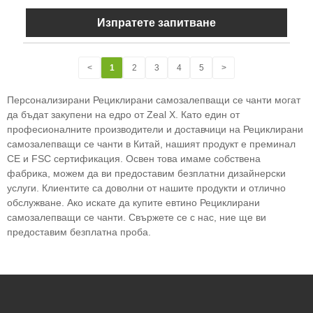
Изпратете запитване
<
1
2
3
4
5
>
Персонализирани Рециклирани самозалепващи се чанти могат
да бъдат закупени на едро от Zeal X. Като един от
професионалните производители и доставчици на Рециклирани
самозалепващи се чанти в Китай, нашият продукт е преминал
CE и FSC сертификация. Освен това имаме собствена
фабрика, можем да ви предоставим безплатни дизайнерски
услуги. Клиентите са доволни от нашите продукти и отлично
обслужване. Ако искате да купите евтино Рециклирани
самозалепващи се чанти. Свържете се с нас, ние ще ви
предоставим безплатна проба.