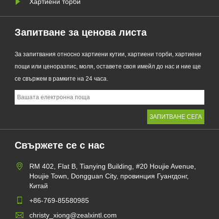
Хартиени торби
Запитване за ценова листа
За запитвания относно хартиени кутии, хартиени торби, хартиени
пощи или ценоразпис, моля, оставете своя имейл до нас и ние ще
се свържем в рамките на 24 часа.
Свържете се с нас
RM 402, Flat B, Tianying Building, #20 Houjie Avenue,
Houjie Town, Dongguan City, провинция Гуангдонг,
Китай
+86-769-85580985
christy_xiong@zealxintl.com