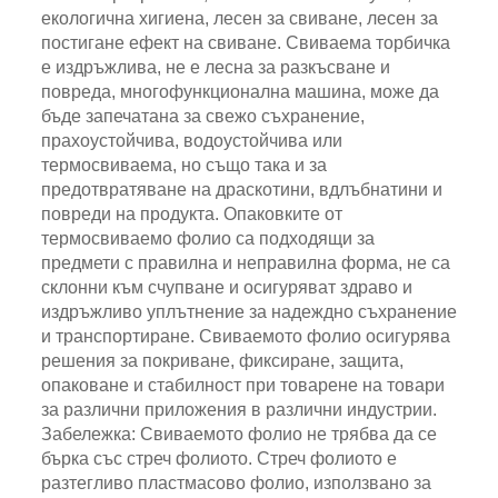
екологична хигиена, лесен за свиване, лесен за
постигане ефект на свиване. Свиваема торбичка
е издръжлива, не е лесна за разкъсване и
повреда, многофункционална машина, може да
бъде запечатана за свежо съхранение,
прахоустойчива, водоустойчива или
термосвиваема, но също така и за
предотвратяване на драскотини, вдлъбнатини и
повреди на продукта. Опаковките от
термосвиваемо фолио са подходящи за
предмети с правилна и неправилна форма, не са
склонни към счупване и осигуряват здраво и
издръжливо уплътнение за надеждно съхранение
и транспортиране. Свиваемото фолио осигурява
решения за покриване, фиксиране, защита,
опаковане и стабилност при товарене на товари
за различни приложения в различни индустрии.
Забележка: Свиваемото фолио не трябва да се
бърка със стреч фолиото. Стреч фолиото е
разтегливо пластмасово фолио, използвано за