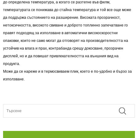
до определена температура, а когато се разтегне във филм,
температурата се понижава до стайна температура и той все още може
да поддържа състоянието на разширение. Високата прозрачност,
нетоксичността, високото свиване и доброто топлинно запечатване го
правят подходящ за използване в автоматични високоскоростни
опаковки, които не само могат да отговорят на производителността на
устойчив на влага и прах, контрабанда срещу докосване, прозрачен
дисплей, но и да повишат привлекателността на външния вид на
продукта.
Може да се нареже и в термосвиваем плик, което е по-удобно и бързо за
използване.