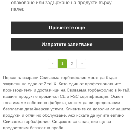
опаковане или задържане на продукти върху
палет.
Прочетете още
Изпратете запитване
<
1
2
>
Персонализирани Свиваема торба/фолио могат да бъдат
закупени на едро от Zeal X. Като един от професионалните
производители и доставчици на Свиваема торба/фолио в Китай,
нашият продукт е преминал CE и FSC сертификация. Освен
това имаме собствена фабрика, можем да ви предоставим
безплатни дизайнерски услуги. Клиентите са доволни от нашите
продукти и отлично обслужване. Ако искате да купите евтино
Свиваема торба/фолио. Свържете се с нас, ние ще ви
предоставим безплатна проба.