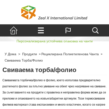
Свиваема торба/фолио
Персонализирана устойчива опаковка на чанти
У Дома
>
Продукти
Рециклирана Полиетиленова Чанта
>
>
Свиваема Торба/фолио
Свиваема торба/фолио
Свиваемата торбичка/фолио е фолио, което използва предварително
разтегнато фолио за плътно увиване на обект чрез нагряване на свиване.
За съчетаването на продукти с правилна и неправилна форма може да се
приложи и опаковането на извънгабаритни артикули. Този термосвиваем
филмов материал става експанзивен и много еластичен, когато се нагрее