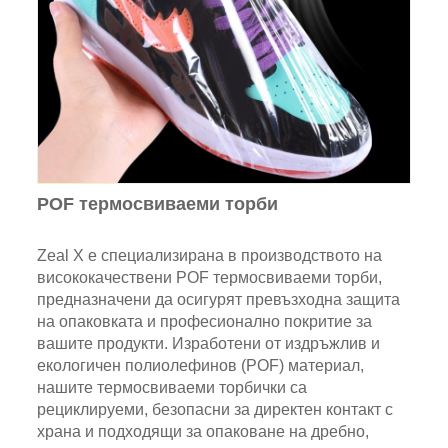
POF термосвиваеми торби
Zeal X е специализирана в производството на
висококачествени POF термосвиваеми торби,
предназначени да осигурят превъзходна защита
на опаковката и професионално покритие за
вашите продукти. Изработени от издръжлив и
екологичен полиолефинов (POF) материал,
нашите термосвиваеми торбички са
рециклируеми, безопасни за директен контакт с
храна и подходящи за опаковане на дребно,