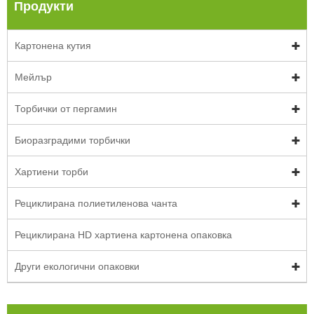
Продукти
Картонена кутия
Мейлър
Торбички от пергамин
Биоразградими торбички
Хартиени торби
Рециклирана полиетиленова чанта
Рециклирана HD хартиена картонена опаковка
Други екологични опаковки