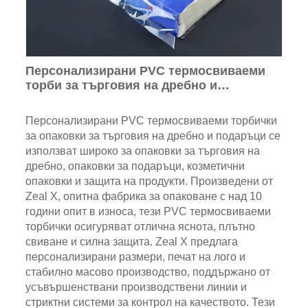
Персонализирани PVC термосвиваеми
торби за търговия на дребно и
опаковане за подаръци
Персонализирани PVC термосвиваеми торбички
за опаковки за търговия на дребно и подаръци се
използват широко за опаковки за търговия на
дребно, опаковки за подаръци, козметични
опаковки и защита на продукти. Произведени от
Zeal X, опитна фабрика за опаковане с над 10
години опит в износа, тези PVC термосвиваеми
торбички осигуряват отлична яснота, плътно
свиване и силна защита. Zeal X предлага
персонализирани размери, печат на лого и
стабилно масово производство, поддържано от
усъвършенствани производствени линии и
стриктни системи за контрол на качеството. Тези