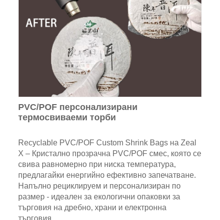
PVC/POF персонализирани
термосвиваеми торби
Recyclable PVC/POF Custom Shrink Bags на Zeal
X – Кристално прозрачна PVC/POF смес, която се
свива равномерно при ниска температура,
предлагайки енергийно ефективно запечатване.
Напълно рециклируем и персонализиран по
размер - идеален за екологични опаковки за
търговия на дребно, храни и електронна
търговия.