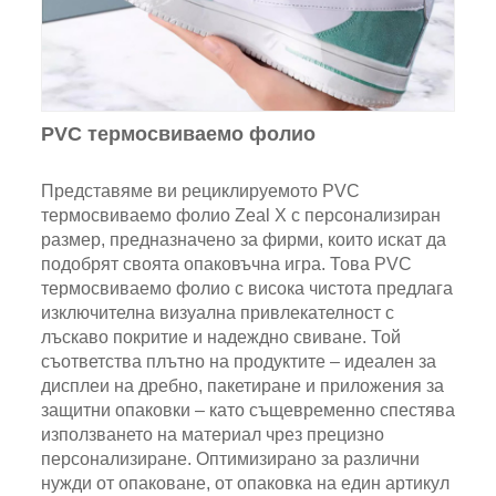
PVC термосвиваемо фолио
Представяме ви рециклируемото PVC
термосвиваемо фолио Zeal X с персонализиран
размер, предназначено за фирми, които искат да
подобрят своята опаковъчна игра. Това PVC
термосвиваемо фолио с висока чистота предлага
изключителна визуална привлекателност с
лъскаво покритие и надеждно свиване. Той
съответства плътно на продуктите – идеален за
дисплеи на дребно, пакетиране и приложения за
защитни опаковки – като същевременно спестява
използването на материал чрез прецизно
персонализиране. Оптимизирано за различни
нужди от опаковане, от опаковка на един артикул