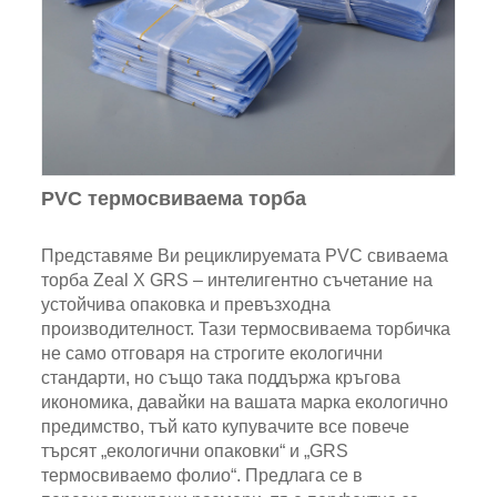
PVC термосвиваема торба
Представяме Ви рециклируемата PVC свиваема
торба Zeal X GRS – интелигентно съчетание на
устойчива опаковка и превъзходна
производителност. Тази термосвиваема торбичка
не само отговаря на строгите екологични
стандарти, но също така поддържа кръгова
икономика, давайки на вашата марка екологично
предимство, тъй като купувачите все повече
търсят „екологични опаковки“ и „GRS
термосвиваемо фолио“. Предлага се в