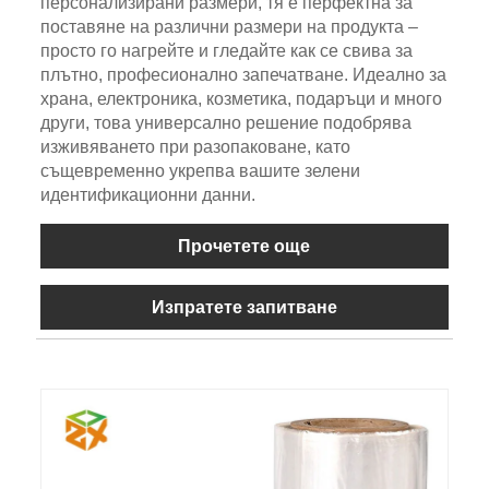
персонализирани размери, тя е перфектна за
поставяне на различни размери на продукта –
просто го нагрейте и гледайте как се свива за
плътно, професионално запечатване. Идеално за
храна, електроника, козметика, подаръци и много
други, това универсално решение подобрява
изживяването при разопаковане, като
същевременно укрепва вашите зелени
идентификационни данни.
Прочетете още
Изпратете запитване