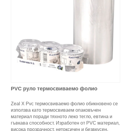
PVC руло термосвиваемо фолио
Zeal X Pvc термосвиваемо фолио обикновено се
използва като термосвиваем опаковъчен
материал поради тяхното леко тегло, евтина и
гъвкава способност. Изработен от PVC материал,
висока прозрачност, нетоксичен и безвкусен,