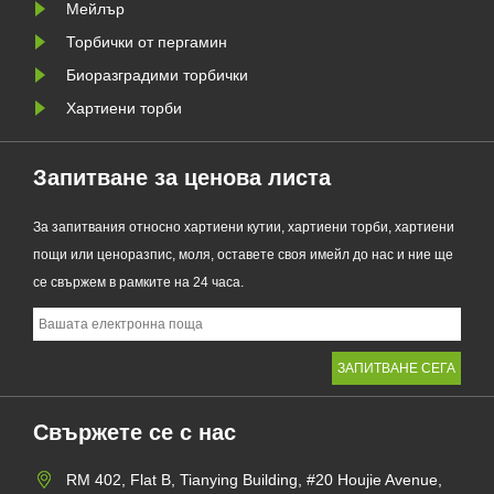
торбички, новият продукт
Мейлър
съчетава проз......
Торбички от пергамин
Биоразградими торбички
Хартиени торби
Запитване за ценова листа
За запитвания относно хартиени кутии, хартиени торби, хартиени
пощи или ценоразпис, моля, оставете своя имейл до нас и ние ще
се свържем в рамките на 24 часа.
Свържете се с нас
RM 402, Flat B, Tianying Building, #20 Houjie Avenue,