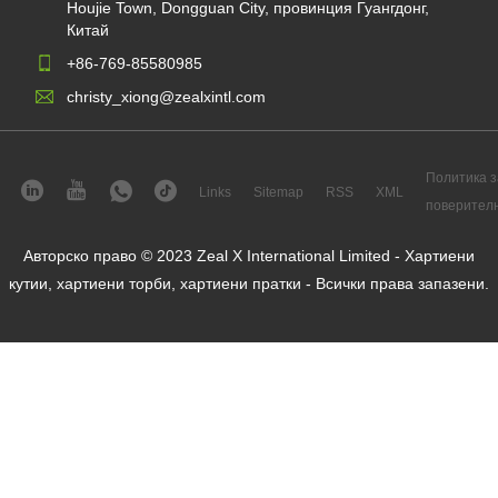
Houjie Town, Dongguan City, провинция Гуангдонг,
Китай
+86-769-85580985
christy_xiong@zealxintl.com
Политика з
Links
Sitemap
RSS
XML
поверител
Авторско право © 2023 Zeal X International Limited - Хартиени
кутии, хартиени торби, хартиени пратки - Всички права запазени.