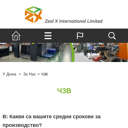
У Дома
>
За Нас
>
ЧЗВ
ЧЗВ
В: Какви са вашите средни срокове за
производство?