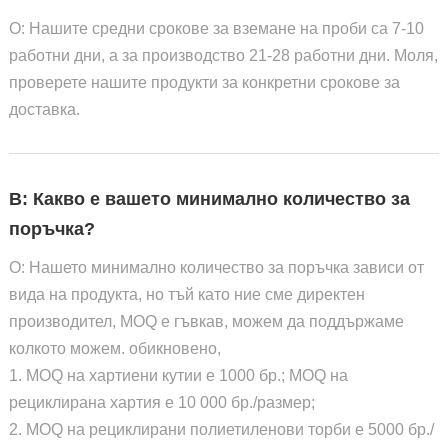
О: Нашите средни срокове за вземане на проби са 7-10
работни дни, а за производство 21-28 работни дни. Моля,
проверете нашите продукти за конкретни срокове за
доставка.
В: Какво е вашето минимално количество за
поръчка?
О: Нашето минимално количество за поръчка зависи от
вида на продукта, но тъй като ние сме директен
производител, MOQ е гъвкав, можем да поддържаме
колкото можем. обикновено,
1. MOQ на хартиени кутии е 1000 бр.; MOQ на
рециклирана хартия е 10 000 бр./размер;
2. MOQ на рециклирани полиетиленови торби е 5000 бр./