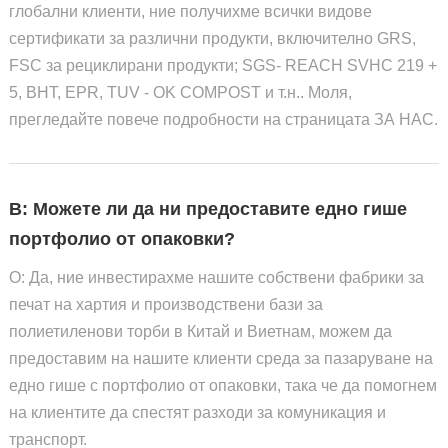
глобални клиенти, ние получихме всички видове
сертификати за различни продукти, включително GRS,
FSC за рециклирани продукти; SGS- REACH SVHC 219 +
5, BHT, EPR, TUV - OK COMPOST и т.н.. Моля,
прегледайте повече подробности на страницата ЗА НАС.
В: Можете ли да ни предоставите едно гише
портфолио от опаковки?
О: Да, ние инвестирахме нашите собствени фабрики за
печат на хартия и производствени бази за
полиетиленови торби в Китай и Виетнам, можем да
предоставим на нашите клиенти среда за пазаруване на
едно гише с портфолио от опаковки, така че да помогнем
на клиентите да спестят разходи за комуникация и
транспорт.