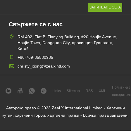
Свържете се с нас
RM 402, Flat B, Tianying Building, #20 Houjie Avenue,
Houjie Town, Dongguan City, провинция Гуангдонг,
Китай
+86-769-85580985
christy_xiong@zealxintl.com
Политика з
Links
Sitemap
RSS
XML
поверител
Авторско право © 2023 Zeal X International Limited - Хартиени
кутии, хартиени торби, хартиени пратки - Всички права запазени.