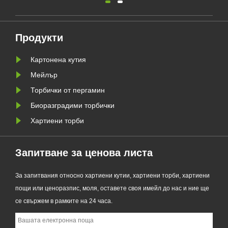
 решение подкрепя
опаковки, официално пусна
 в опаковките без
своята обновена серия Custom
 помага на бизнеса да
Glassine Paper Bag. Проектиран
Продукти
 за новите изисквания
като първокласна алтернатива 
Картонена кутия
тойчиви опаковки
традиционните найлонови
торбички, новият продукт
Мейлър
съчетава проз......
Торбички от пергамин
Биоразградими торбички
Хартиени торби
Запитване за ценова листа
За запитвания относно хартиени кутии, хартиени торби, хартиени
пощи или ценоразпис, моля, оставете своя имейл до нас и ние ще
се свържем в рамките на 24 часа.