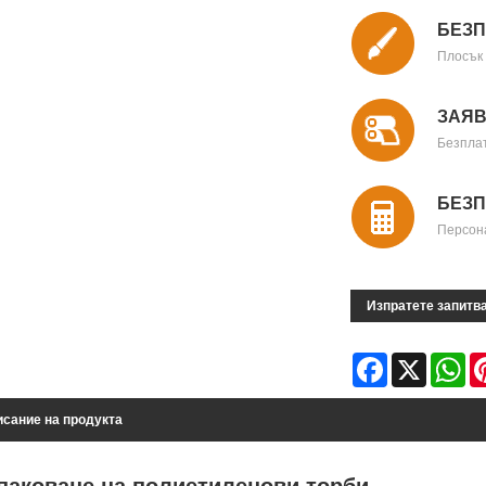
БЕЗП
Плосък
ЗАЯВ
Безпла
БЕЗП
Персон
Изпратете запитв
Facebook
X
Wh
сание на продукта
паковане на полиетиленови торби