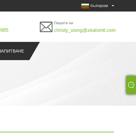
български
Пишете ни
0985
christy_xiong@zealxintl.com
ЗАПИТВАНЕ