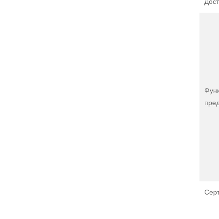
Дост
Фун
пре
Сер