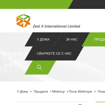
У ДОМА
ЗА НАС
ПРОДУ
СВЪРЖЕТЕ СЕ С НАС
У Дома
>
Продукти
Мейлър
Поли Мейлъри
>
Опак
>
>