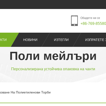
Обадете ни се
+86-769-8558
КТИ
НОВИНИ
ИЗТЕГЛИ
ИЗПРАТЕТЕ 
Поли мейлъри
Персонализирана устойчива опаковка на чанти
оване На Полиетиленови Торби