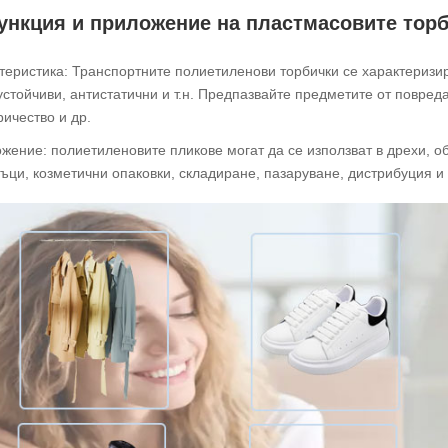
ункция и приложение на пластмасовите торби
теристика: Транспортните полиетиленови торбички се характеризир
устойчиви, антистатични и т.н. Предпазвайте предметите от повред
ричество и др.
жение: полиетиленовите пликове могат да се използват в дрехи, об
ъци, козметични опаковки, складиране, пазаруване, дистрибуция и 