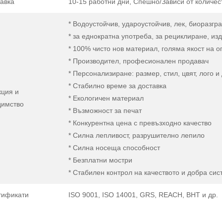
авка
10-15 работни дни, Спешно/Зависи от количес
* Водоустойчив, удароустойчив, лек, биоразг
* за еднократна употреба, за рециклиране, из
* 100% чисто нов материал, голяма якост на о
* Производител, професионален продавач
* Персонализиране: размер, стил, цвят, лого и 
* Стабилно време за доставка
кция и
* Екологичен материал
димство
* Възможност за печат
* Конкурентна цена с превъзходно качество
* Силна лепливост, разрушително лепило
* Силна носеща способност
* Безплатни мостри
* Стабилен контрол на качеството и добра сис
тификати
ISO 9001, ISO 14001, GRS, REACH, BHT и др.