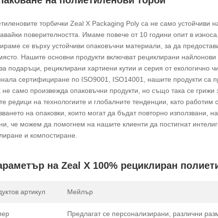
тиленовите торбички Zeal X Packaging Poly са не само устойчиви на
авайки поверителността. Имаме повече от 10 години опит в износ
ираме се върху устойчиви опаковъчни материали, за да предостав
място. Нашите основни продукти включват рециклирани найлонови 
 за подаръци, рециклирани хартиени кутии и серия от екологично 
нала сертифициране по ISO9001, ISO14001, нашите продукти са 
X не само произвежда опаковъчни продукти, но също така се грижи
те редици на технологиите и глобалните тенденции, като работим 
зването на опаковки, които могат да бъдат повторно използвани, 
ни, че можем да помогнем на нашите клиенти да постигнат интелиг
лиране и компостиране.
араметър на Zeal X 100% рециклиран полиет
уктов артикул
Мейлър
мер
Предлагат се персонализирани, различни раз