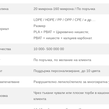
елина
20 микрона-160 микрона / По поръчка
LDPE / HDPE / PP / OPP / CPE / и др.…
Размер
ериал
PLA + PBAT + Царевично нишесте;
PBAT + нишесте + калциев карбонат.
чества
10 000- 500 000 00
т
По поръчка, по желание на клиента
ат
Поддържа персонализиране, до 10 цвята
запечатване
Разрушително лепило/лепило за многократна 
Чрез тъкани чували или плоски торби в кашони
ковка
клиента