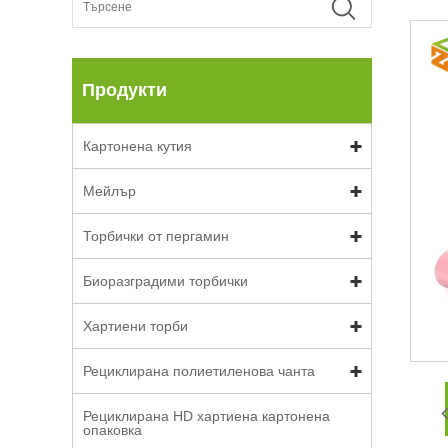
Продукти
Картонена кутия
Мейлър
Торбички от пергамин
Биоразградими торбички
Хартиени торби
Рециклирана полиетиленова чанта
Рециклирана HD хартиена картонена
опаковка