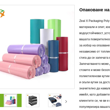
Опаковане на
Zeal X Packaging Pol
материали и опит, к
водоустойчивост, уст
вашата поверителнос
за избор на опазване
независимо от топлин
стига да се запечата 
Запечатването може 
стоките и може безоп
полиетиленови кутии 
и скъпи кутии за дос
значително да намал
имейл, като добавите
клиентите си, че ви 
популяризира вашата