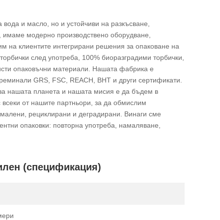
 вода и масло, но и устойчиви на разкъсване,
а, имаме модерно производствено оборудване,
им на клиентите интегрирани решения за опаковане на
торбички след употреба, 100% биоразградими торбички,
чисти опаковъчни материали. Нашата фабрика е
преминали GRS, FSC, REACH, BHT и други сертификати.
 за нашата планета и нашата мисия е да бъдем в
с всеки от нашите партньори, за да обмислим
намалени, рециклирани и деградирани. Винаги сме
ентни опаковки: повторна употреба, намаляване,
илен (спецификация)
мери