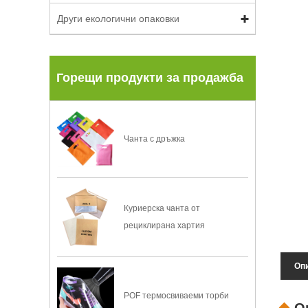
Други екологични опаковки
Горещи продукти за продажба
Чанта с дръжка
Куриерска чанта от
рециклирана хартия
Опи
POF термосвиваеми торби
О