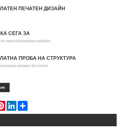
ЛАТЕН ПЕЧАТЕН ДИЗАЙН
КА СЕГА ЗА
тен персонализиран шаблон
ЛАТНА ПРОБА НА СТРУКТУРА
ализиран размер без печат
ане
atsApp
Pinterest
LinkedIn
Share