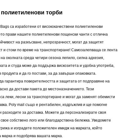
 полиетиленови торби
y Bags са изработени от висококачествени полиетиленови
оето прави нашите полиетиленови пощенски чанти с отлична
ойчивост на разкъсване, непрозрачност, могат да защитят
т и стоки по време на транспортиране! Самозалепваща се лента
 на околната среда четири сезона лепило, силна адхезия,
ата и студа може да поддържа вискозитета и удобна употреба,
в продукта и да го постави, за да завърши опаковката.
да гарантира поверителността и защитата от подправяне на
асно да достави пакета до местоназначението. Тези
са леки, лесни за транспортиране и могат да заменят обемисти
тавка. Poly mail също е рентабилен, издръжлив и ще помогне
и разходите за доставка. Можете да персонализирате своя
 свое собствено лого или благодарствена бележка. Уведомете
е грижа и изградете положителен имидж на марката, който
 марка и подобрява вашата марка.