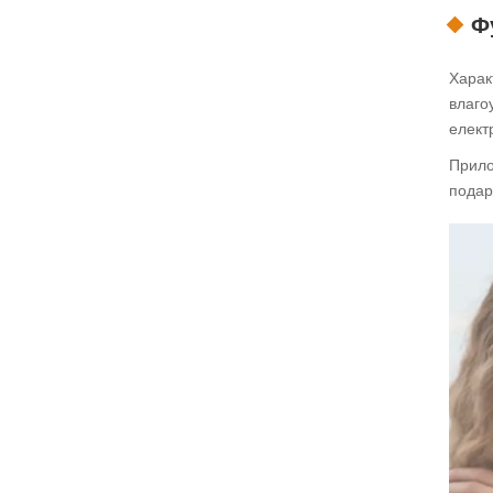
Ф
Харак
влаго
елект
Прило
подар