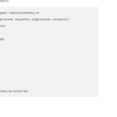
твото
радим, самозалепващ се
дръжлив, защитен, издръжлив, сигурност
пън
др.
тема за качество