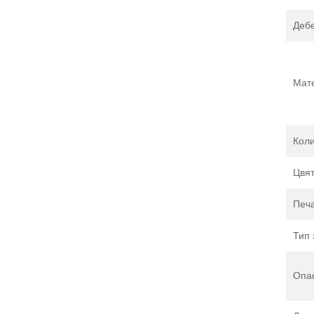
Деб
Мат
Коли
Цвя
Печ
Тип 
Опа