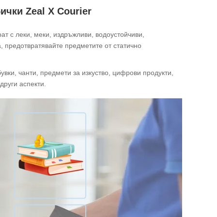
чки Zeal X Courier
ат с леки, меки, издръжливи, водоустойчиви,
а, предотвратявайте предметите от статично
увки, чанти, предмети за изкуство, цифрови продукти,
други аспекти.