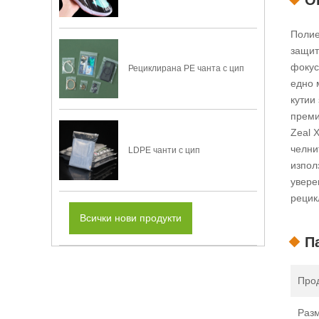
Полие
защит
фокус
Рециклирана PE чанта с цип
едно 
кутии
преми
Zeal 
челни
LDPE чанти с цип
изпол
увере
рецик
Всички нови продукти
П
Прод
Раз