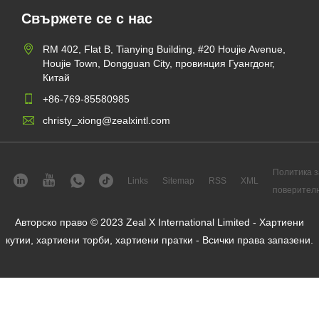
Свържете се с нас
RM 402, Flat B, Tianying Building, #20 Houjie Avenue,
Houjie Town, Dongguan City, провинция Гуангдонг,
Китай
+86-769-85580985
christy_xiong@zealxintl.com
Политика з
Links
Sitemap
RSS
XML
поверител
Авторско право © 2023 Zeal X International Limited - Хартиени
кутии, хартиени торби, хартиени пратки - Всички права запазени.