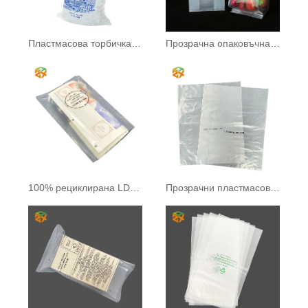
Пластмасова торбичка Ice Cube
Прозрачна опаковъчна чанта
100% рециклирана LDPE торба
Прозрачни пластмасови торбички от LDPE