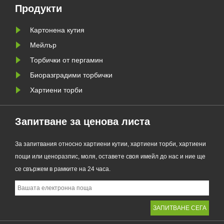
ния
като първокласна алтернатива на
Продукти
традиционните найлонови
торбички, новият продукт
Картонена кутия
съчетава проз......
Мейлър
Торбички от пергамин
Биоразградими торбички
Хартиени торби
Запитване за ценова листа
За запитвания относно хартиени кутии, хартиени торби, хартиени
пощи или ценоразпис, моля, оставете своя имейл до нас и ние ще
се свържем в рамките на 24 часа.