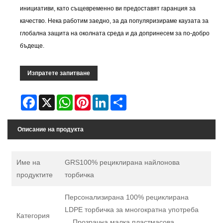
инициативи, като същевременно ви предоставят гаранция за
качество. Нека работим заедно, за да популяризираме каузата за
глобална защита на околната среда и да допринесем за по-добро
бъдеще.
Изпратете запитване
Facebook
X
WhatsApp
Pinterest
LinkedIn
Share
Описание на продукта
Име на
GRS100% рециклирана найлонова
продуктите
торбичка
Персонализирана 100% рециклирана
LDPE торбичка за многократна употреба
Категория
Прозрачна малка пластмасова