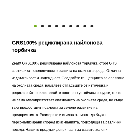
GRS100% рециклирана найлонова
торбичка
ZealX GRS100% рециклирана найлонова торбичка, строг GRS
сертификат, екологичност и защита на околната среда. Отлична
издръжливост и надеждност. Следвайте концепцията за опазване
на околната среда, намалете отпадъците от източника и
рециклирайте и използвайте повторно устойчиви ресурси, които
не само благоприятстват опазването на околната среда, но също
така предоставят подкрепа за зелено развитие на
предприятията. Размерите и стиловете могат да бъдат
персонализирани според изискванията, подходящи за различни
поводи. Нашите продукти допринасят за вашите зелени