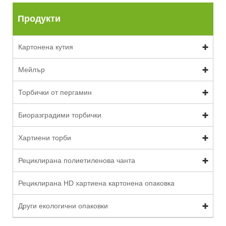
Продукти
Картонена кутия
Мейлър
Торбички от пергамин
Биоразградими торбички
Хартиени торби
Рециклирана полиетиленова чанта
Рециклирана HD хартиена картонена опаковка
Други екологични опаковки