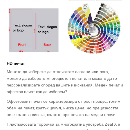
HD печат
Можете да изберете да отпечатате слогани или лога,
можете да изберете многоцветен печат или можете да го
персонализирате според вашите изисквания. Меден печат и
офсетов печат как да изберем?
Офсетовият печат се характеризира с прост процес, голям
обем на печат, кратък цикъл, ниска цена, но прецизността
не е толкова висока, колкото при печата на медни плочи.
Пластмасовата торбичка за многократна употреба Zeal X е