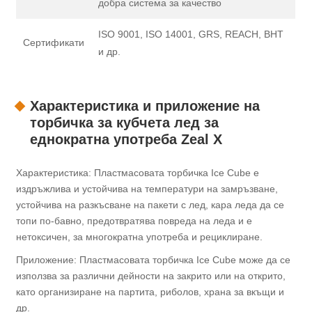
добра система за качество
ISO 9001, ISO 14001, GRS, REACH, BHT
Сертификати
и др.
Характеристика и приложение на
торбичка за кубчета лед за
еднократна употреба Zeal X
Характеристика: Пластмасовата торбичка Ice Cube е
издръжлива и устойчива на температури на замръзване,
устойчива на разкъсване на пакети с лед, кара леда да се
топи по-бавно, предотвратява повреда на леда и е
нетоксичен, за многократна употреба и рециклиране.
Приложение: Пластмасовата торбичка Ice Cube може да се
използва за различни дейности на закрито или на открито,
като организиране на партита, риболов, храна за вкъщи и
др.