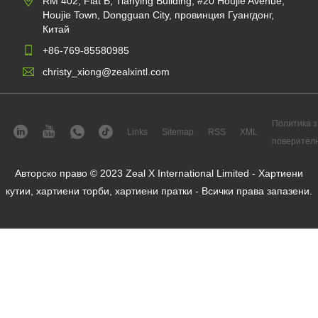
RM 402, Flat B, Tianying Building, #20 Houjie Avenue,
Houjie Town, Dongguan City, провинция Гуангдонг,
Китай
+86-769-85580985
christy_xiong@zealxintl.com
Политика з
Links
Sitemap
RSS
XML
поверител
Авторско право © 2023 Zeal X International Limited - Хартиени
кутии, хартиени торби, хартиени пратки - Всички права запазени.