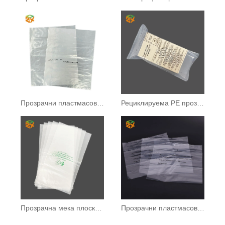
Прозрачни пластмасови торбички от LDPE
Рециклируема PE прозрачна опаковъчна торба
Прозрачна мека плоска чанта с джоб
Прозрачни пластмасови полиетиленови плоски джобни чанти