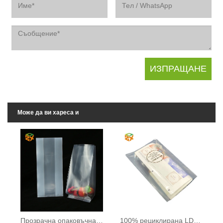
Може да ви хареса и
Прозрачна опаковъчна чанта
100% рециклирана LDPE торба