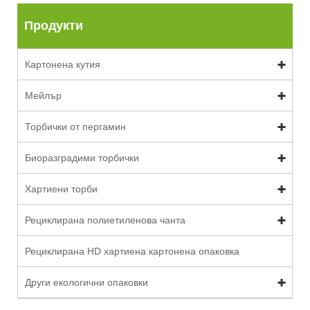
Продукти
Картонена кутия
Мейлър
Торбички от пергамин
Биоразградими торбички
Хартиени торби
Рециклирана полиетиленова чанта
Рециклирана HD хартиена картонена опаковка
Други екологични опаковки