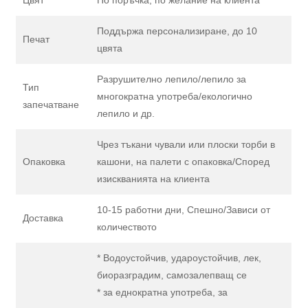
Цвят
По поръчка, по желание на клиента
Поддържа персонализиране, до 10
Печат
цвята
Разрушително лепило/лепило за
Тип
многократна употреба/екологично
запечатване
лепило и др.
Чрез тъкани чували или плоски торби в
Опаковка
кашони, на палети с опаковка/Според
изискванията на клиента
10-15 работни дни, Спешно/Зависи от
Доставка
количеството
* Водоустойчив, удароустойчив, лек,
биоразградим, самозалепващ се
* за еднократна употреба, за