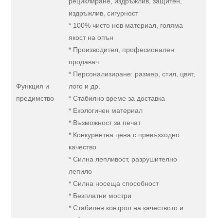
рециклиране, издръжлив, защитен,
издръжлив, сигурност
* 100% чисто нов материал, голяма
якост на опън
* Производител, професионален
продавач
* Персонализиране: размер, стил, цвят,
Функция и
лого и др.
предимство
* Стабилно време за доставка
* Екологичен материал
* Възможност за печат
* Конкурентна цена с превъзходно
качество
* Силна лепливост, разрушително
лепило
* Силна носеща способност
* Безплатни мостри
* Стабилен контрол на качеството и