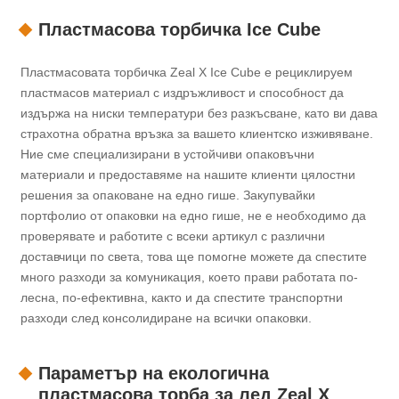
Пластмасова торбичка Ice Cube
Пластмасовата торбичка Zeal X Ice Cube е рециклируем
пластмасов материал с издръжливост и способност да
издържа на ниски температури без разкъсване, като ви дава
страхотна обратна връзка за вашето клиентско изживяване.
Ние сме специализирани в устойчиви опаковъчни
материали и предоставяме на нашите клиенти цялостни
решения за опаковане на едно гише. Закупувайки
портфолио от опаковки на едно гише, не е необходимо да
проверявате и работите с всеки артикул с различни
доставчици по света, това ще помогне можете да спестите
много разходи за комуникация, което прави работата по-
лесна, по-ефективна, както и да спестите транспортни
разходи след консолидиране на всички опаковки.
Параметър на екологична
пластмасова торба за лед Zeal X