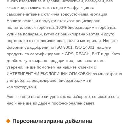
много издръжлива и здрава, нетоксичен, безвкусен, без
киселини, а ключалката с цип има функция за
самозапечатване с отлична водоустойчива изолация.
Нашите основни продукти включват рециклирани
полиетиленови торбички, 100% биоразградими торбички,
кутии за подаръци, кутии от рециклирана хартия и друго
портфолио от екологични опаковъчни материали. Нашите
фабрики са одобрени по ISO 9001, ISO 14001, нашите
продукти са сертифицирани с GRS, REACH, BHT и др. Като
дълбоко култивирано предприятие, ние винаги сме
уверени, че ще помогнем на нашите клиенти с
ИНТЕЛИГЕНТНИ ЕКОЛОГИЧНИ ОПАКОВКИ: за многократна
употреба, за рециклиране, биоразградими и
компостируеми.
Ако все още не сте сигурни как да изберете, свържете се с
нас и ние ще ви дадем професионален съвет.
Персонализирана дебелина