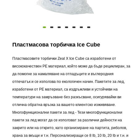
Пластмасова торбичка Ice Cube
Пластмасовите торбички Zeal X Ice Cube са изработени от
висококачествен PE материал, който може да бъде рециклиран, за
да помогне за намаляване на отпадъците и въглеродния
отпечатък и се използва по екологичен начин. Пакетите за лед,
изработени от PE материал, са издръжливи и устойчиви на
температури на замръзване без разкъсване, осигурявайки ви
отлична обратна връзка за вашето клиентско изживяване.
Многофункционални пакети за лед - Тези многофункционални
пакети за лед могат да се използват за различни дейности на
закрито или на открито, като организиране на партита, риболов,
храна за вкъщи и т.н. Персонализиращи се 8 lb, 10 lb, 20 lb и т.н. и