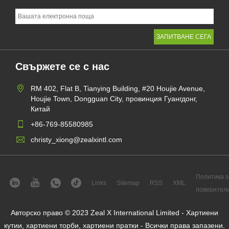
Свържете се с нас
RM 402, Flat B, Tianying Building, #20 Houjie Avenue,
Houjie Town, Dongguan City, провинция Гуангдонг,
Китай
+86-769-85580985
christy_xiong@zealxintl.com
Политика з
Links
Sitemap
RSS
XML
поверител
Авторско право © 2023 Zeal X International Limited - Хартиени
кутии, хартиени торби, хартиени пратки - Всички права запазени.