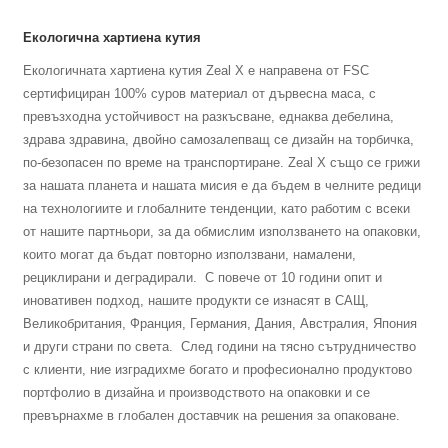
Екологична хартиена кутия
Екологичната хартиена кутия Zeal X е направена от FSC
сертифициран 100% суров материал от дървесна маса, с
превъзходна устойчивост на разкъсване, еднаква дебелина,
здрава здравина, двойно самозалепващ се дизайн на торбичка,
по-безопасен по време на транспортиране. Zeal X също се грижи
за нашата планета и нашата мисия е да бъдем в челните редици
на технологиите и глобалните тенденции, като работим с всеки
от нашите партньори, за да обмислим използването на опаковки,
които могат да бъдат повторно използвани, намалени,
рециклирани и деградирали. С повече от 10 години опит и
иновативен подход, нашите продукти се изнасят в САЩ,
Великобритания, Франция, Германия, Дания, Австралия, Япония
и други страни по света. След години на тясно сътрудничество
с клиенти, ние изградихме богато и професионално продуктово
портфолио в дизайна и производството на опаковки и се
превърнахме в глобален доставчик на решения за опаковане.