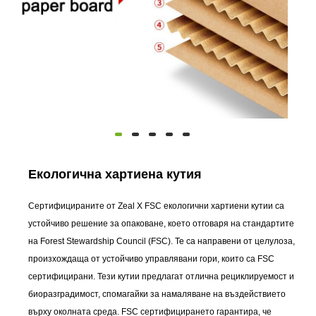
Екологична хартиена кутия
Сертифицираните от Zeal X FSC екологични хартиени кутии са
устойчиво решение за опаковане, което отговаря на стандартите
на Forest Stewardship Council (FSC). Те са направени от целулоза,
произхождаща от устойчиво управлявани гори, които са FSC
сертифицирани. Тези кутии предлагат отлична рециклируемост и
биоразградимост, спомагайки за намаляване на въздействието
върху околната среда. FSC сертифицирането гарантира, че