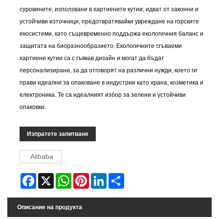
суровините, използвани в хартиените кутии, идват от законни и
устойчиви източници, предотвратявайки увреждане на горските
екосистеми, като същевременно поддържа екологичния баланс и
защитата на биоразнообразието. Екологичните сгъваеми
хартиени кутии са с гъвкав дизайн и могат да бъдат
персонализирани, за да отговорят на различни нужди, което ги
прави идеални за опаковане в индустрии като храна, козметика и
електроника. Те са идеалният избор за зелени и устойчиви
опаковки.
Изпратете запитване
Alibaba
Facebook
X
WhatsApp
Pinterest
LinkedIn
Share
Описание на продукта