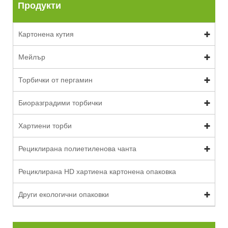
Продукти
Картонена кутия
Мейлър
Торбички от пергамин
Биоразградими торбички
Хартиени торби
Рециклирана полиетиленова чанта
Рециклирана HD хартиена картонена опаковка
Други екологични опаковки