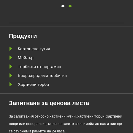
о
екологичен производител на
я
опаковки, официално пусна
своята обновена серия Custom
а да
Glassine Paper Bag. Проектиран
ния
като първокласна алтернатива на
Продукти
традиционните найлонови
торбички, новият продукт
Картонена кутия
съчетава проз......
Мейлър
Торбички от пергамин
Биоразградими торбички
Хартиени торби
Запитване за ценова листа
За запитвания относно хартиени кутии, хартиени торби, хартиени
пощи или ценоразпис, моля, оставете своя имейл до нас и ние ще
се свържем в рамките на 24 часа.