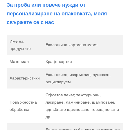
За проба или повече нужди от
персонализиране на опаковката, моля
свържете се с нас
Име на
Екологична хартиена кутия
продуктите
Материал
Крафт хартия
Екологичен, издръжлив, луксозен,
Характеристики
рециклируем
Офсетов печат, текстуриран,
Повърхностна
лакиране, ламиниране, щамповане/
обработка
вдлъбнато щамповане, горещ печат и
др.
Лента, стикер, гъба, връв, съответните