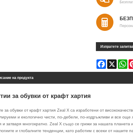
Безпла
БЕЗП
Персон
Изпратете запитв
Facebook
X
Wh
сание на продукта
утии за обувки от крафт хартия
те за обувки от крафт хартия Zeal X са изработени от висококачест
лируеми и екологично чисти, по-дебели, по-издръжливи и все още л
я и затваря многократно. Zeal X също се грижи за нашата планета
логиите и глобалните тенденции, като работим с всеки от нашите п