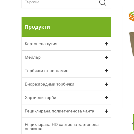
Продукти
Картонена кутия
Мейлър
Торбички от пергамин
Биоразградими торбички
Хартиени торби
Рециклирана полиетиленова чанта
Рециклирана HD хартиена картонена
опаковка