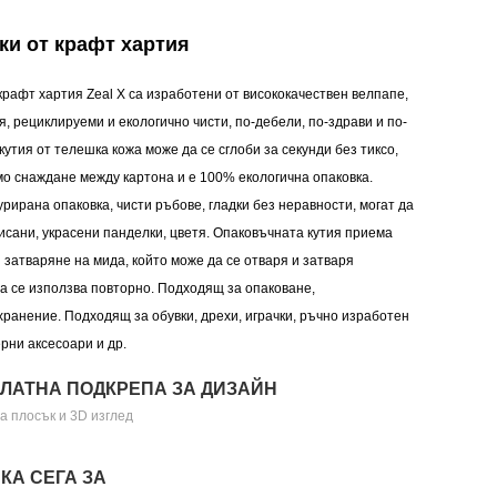
ки от крафт хартия
 крафт хартия Zeal X са изработени от висококачествен велпапе,
я, рециклируеми и екологично чисти, по-дебели, по-здрави и по-
кутия от телешка кожа може да се сглоби за секунди без тиксо,
мо снаждане между картона и е 100% екологична опаковка.
урирана опаковка, чисти ръбове, гладки без неравности, могат да
сани, украсени панделки, цветя. Опаковъчната кутия приема
 затваряне на мида, който може да се отваря и затваря
а се използва повторно. Подходящ за опаковане,
ранение. Подходящ за обувки, дрехи, играчки, ръчно изработен
ерни аксесоари и др.
ЛАТНА ПОДКРЕПА ЗА ДИЗАЙН
а плосък и 3D изглед
КА СЕГА ЗА