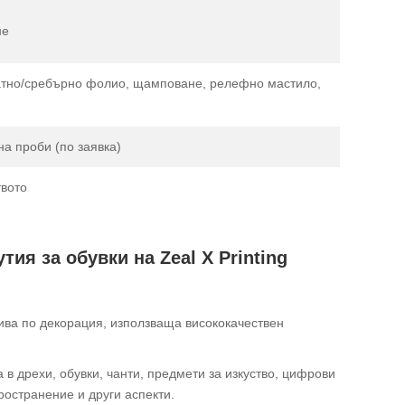
не
атно/сребърно фолио, щамповане, релефно мастило,
на проби (по заявка)
твото
ия за обувки на Zeal X Printing
асива по декорация, използваща висококачествен
 в дрехи, обувки, чанти, предмети за изкуство, цифрови
ространение и други аспекти.