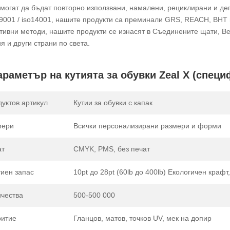
 могат да бъдат повторно използвани, намалени, рециклирани и 
o9001 / iso14001, нашите продукти са преминали GRS, REACH, BHT и
тивни методи, нашите продукти се изнасят в Съединените щати, В
я и други страни по света.
араметър на кутията за обувки Zeal X (спец
уктов артикул
Кутии за обувки с капак
мери
Всички персонализирани размери и форми
ат
CMYK, PMS, без печат
иен запас
10pt до 28pt (60lb до 400lb) Екологичен крафт
чества
500-500 000
ритие
Гланцов, матов, точков UV, мек на допир