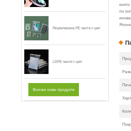
които
по is
инова
Япони
Рециклирана PE чанта с цип
П
Прод
LDPE чанти с цип
Раз
Печ
Всички нови продукти
Харт
Коли
Пок