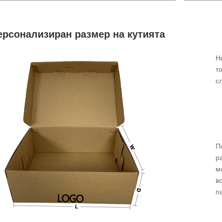
ерсонализиран размер на кутията
Н
т
с
●
●
●
П
р
м
в
п