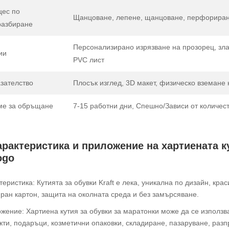
цес по
Щанцоване, лепене, щанцоване, перфорира
разбиране
Персонализирано изрязване на прозорец, зл
ии
PVC лист
зателство
Плосък изглед, 3D макет, физическо вземане 
ме за обръщане
7-15 работни дни, Спешно/Зависи от количес
арактеристика и приложение на хартиената кут
ogo
теристика: Кутията за обувки Kraft е лека, уникална по дизайн, кр
ран картон, защита на околната среда и без замърсяване.
жение: Хартиена кутия за обувки за маратонки може да се използва
кти, подаръци, козметични опаковки, складиране, пазаруване, разп