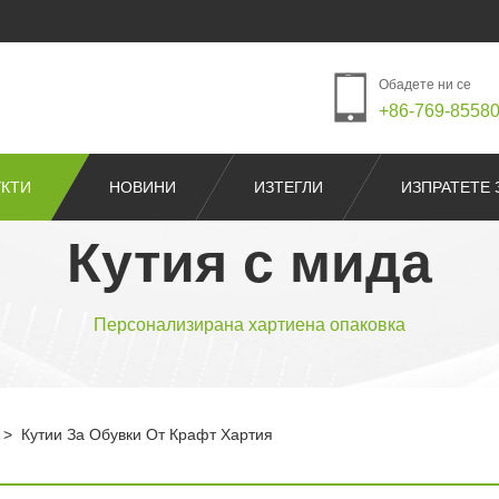
Обадете ни се
+86-769-8558
КТИ
НОВИНИ
ИЗТЕГЛИ
ИЗПРАТЕТЕ 
Кутия с мида
Персонализирана хартиена опаковка
>
Кутии За Обувки От Крафт Хартия