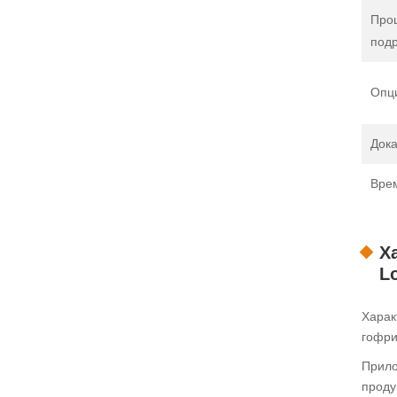
Про
под
Опц
Дока
Вре
Х
L
Харак
гофри
Прило
проду