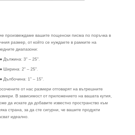
ие произвеждаме вашите пощенски писма по поръчка в
очния размер, от който се нуждаете в рамките на
ледните диапазони:
 Дължина: 3" – 25".
 Ширина: 2" – 25".
 Дълбочина: 1" – 15".
осочените от нас размери отговарят на вътрешните
азмери. В зависимост от приложението на вашата кутия,
оже да искате да добавите известно пространство към
сяка страна, за да сте сигурни, че вашите продукти
асват идеално.