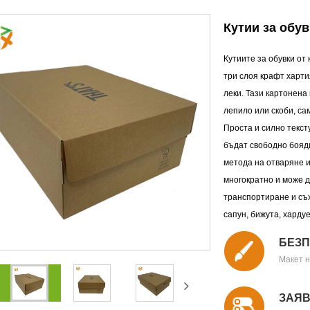
Кутии за обув
Кутиите за обувки от
три слоя крафт харти
леки. Тази картонена 
лепило или скоби, са
Проста и силно текст
бъдат свободно бояди
метода на отваряне и
многократно и може д
транспортиране и съх
сапун, бижута, харду
БЕЗП
Макет н
ЗАЯВ