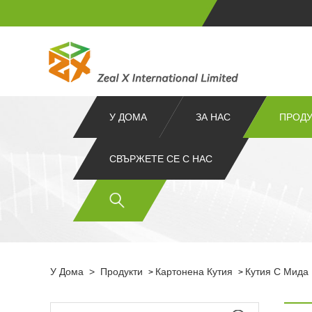
У ДОМА
ЗА НАС
ПРОДУ
СВЪРЖЕТЕ СЕ С НАС
У Дома
>
Продукти
Картонена Кутия
Кутия С Мида
>
>