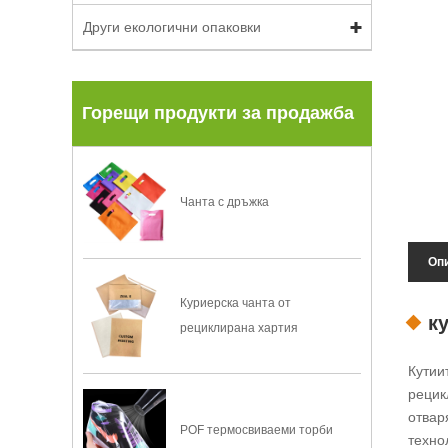
Други екологични опаковки
Горещи продукти за продажба
Чанта с дръжка
Опи
Куриерска чанта от
к
рециклирана хартия
Кутии
рецик
отвар
POF термосвиваеми торби
техно