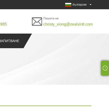
български
Пишете ни
0985
christy_xiong@zealxintl.com
ЗАПИТВАНЕ