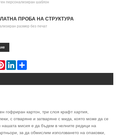
тен персонализиран шаблон
ЛАТНА ПРОБА НА СТРУКТУРА
ализиран размер без печат
ане
atsApp
Pinterest
LinkedIn
Share
вен гофриран картон, три слоя крафт хартия,
еки, с отваряне и затваряне с мида, която може да се
 и нашата мисия е да бъдем в челните редици на
артньори, за да обмислим използването на опаковки,