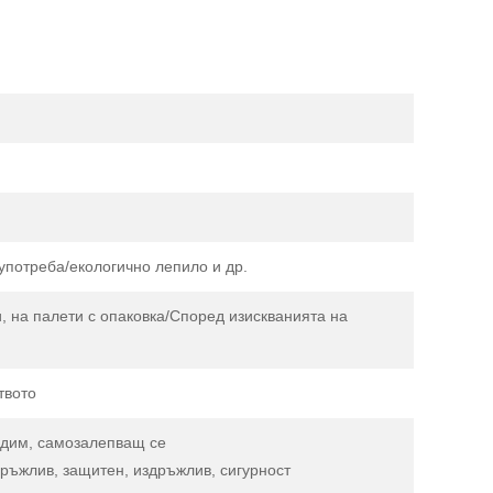
употреба/екологично лепило и др.
, на палети с опаковка/Според изискванията на
твото
радим, самозалепващ се
дръжлив, защитен, издръжлив, сигурност