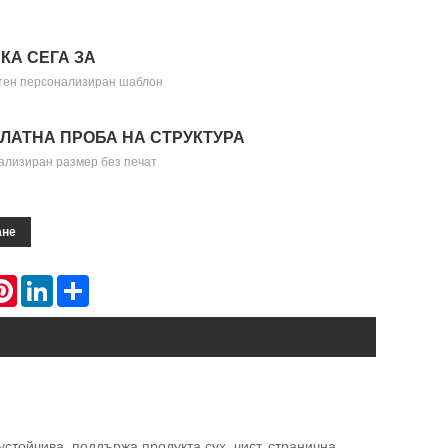
КА СЕГА ЗА
тен персонализиран шаблон
ЛАТНА ПРОБА НА СТРУКТУРА
ализиран размер без печат
ане
atsApp
Pinterest
LinkedIn
Share
устойчива, поддържа продукта сух, чист, странична