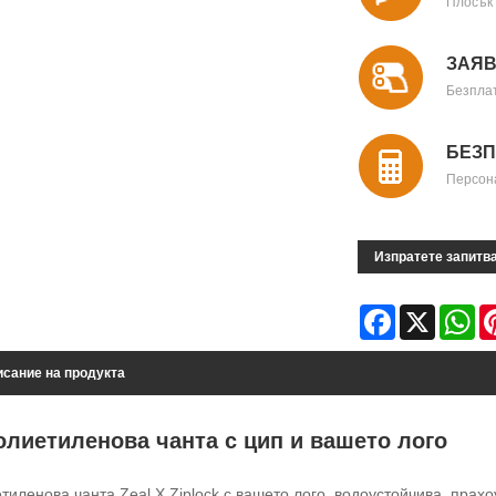
Плосък
ЗАЯВ
Безпла
БЕЗП
Персон
Изпратете запитв
Facebook
X
Wh
сание на продукта
олиетиленова чанта с цип и вашето лого
тиленова чанта Zeal X Ziplock с вашето лого, водоустойчива, прахо