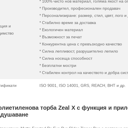
* 100% чисто нов материал, голяма якост на о
* Производител, професионален продавач
* Персонализиране: размер, стил, цвят, лого и 
* Стабилно време за доставка
кция и
* Екологичен материал
димство
* Възможност за печат
* Конкурентна цена с превъзходно качество
* Силна лепливост, разрушително лепило
* Силна носеща способност
* Безплатни мостри
* Стабилен контрол на качеството и добра сис
тификати
ISO 9001, ISO 14001, GRS, REACH, BHT и др.
олиетиленова торба Zeal X с функция и при
адушаване