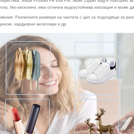
теристика: Matte Frosted Pe Eva Pvc Slider Zipper Bag е повторно з
усна, без киселини, има отлична водоустойчива изолация и може д
жение: Различните размери на чантата с цип са подходящи за разли
ински, хардуерни аксесоари и др.