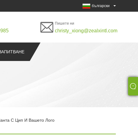
български
Пишете ни
0985
christy_xiong@zealxintl.com
ЗАПИТВАНЕ
анта С Цип И Вашето Лого