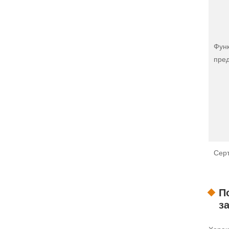
Фун
пре
Сер
П
з