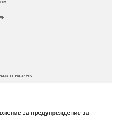
пън
др.
тема за качество
ложение за предупреждение за