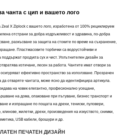
а чанта с цип и вашето лого
Zeal X Ziplock с вашето лого, изработена от 100% рециклируем
илена отстрани за добра издръжливост и здравина, по-добра
сване, разкъсване за защита на стоките по време на съхранение,
пращане. Пластмасовите торбички са водоустойчиви и
а поддържат продукта сух и чист. Уплътнителен дизайн за
отвратява изтичане, лесен за работа. Чантите имат отвори за
и осигуряват ефективно пространство за използване. Прозрачен
 да отваряте чантата, може ясно да идентифицира артикула.
идава на човек елегантно, професионално усещане,
ршване на дома, опаковане при пътуване, бизнес транспорт и
оване и изпращане по пощата на дрехи, тениски, пуловери,
о, клинове, жилетки, дрехи, произведения на изкуството, снимки,
зметика, USB кабели, брошури и др.
ЛАТЕН ПЕЧАТЕН ДИЗАЙН