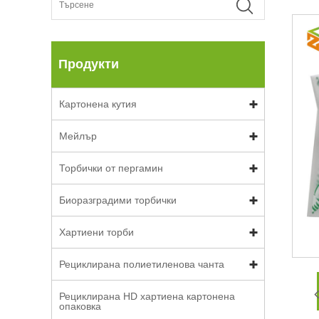
Продукти
Картонена кутия
Мейлър
Торбички от пергамин
Биоразградими торбички
Хартиени торби
Рециклирана полиетиленова чанта
Рециклирана HD хартиена картонена
опаковка