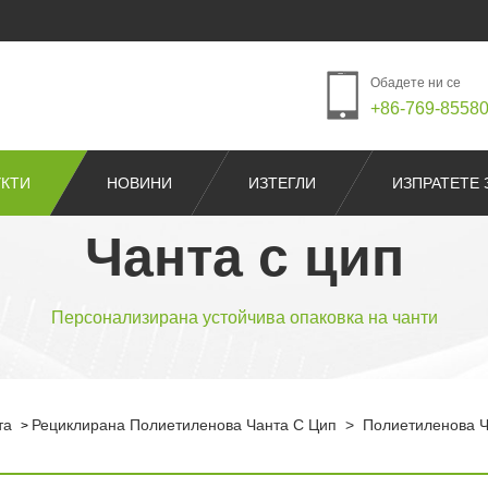
Обадете ни се
+86-769-8558
КТИ
НОВИНИ
ИЗТЕГЛИ
ИЗПРАТЕТЕ 
Чанта с цип
Персонализирана устойчива опаковка на чанти
та
Рециклирана Полиетиленова Чанта С Цип
>
Полиетиленова Ч
>