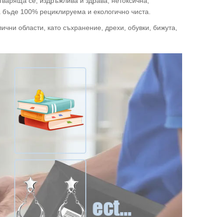
атваряща се, издръжлива и здрава, нетоксична,
а бъде 100% рециклируема и екологично чиста.
чни области, като съхранение, дрехи, обувки, бижута,