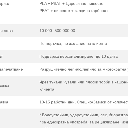
ериал
PLA + PBAT + Царевично нишесте;
PBAT + нишесте + калциев карбонат.
чества
10 000- 500 000 00
т
По поръчка, по желание на клиента
ат
Поддържа персонализиране, до 10 цвята
запечатване
Разрушително лепило/лепило за многократна 
Чрез тъкани чували или плоски торби в кашони
ковка
клиента
авка
10-15 работни дни, Спешно/Зависи от количес
* Водоустойчив, удароустойчив, лек, биоразг
* за еднократна употреба, за рециклиране, из