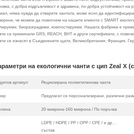
овка, с добра издръжливост и здравина, по-добра устойчивост на ра
иал, няма нужда да отваряте чантата, може ясно да идентифицира 
верени, че можем да помогнем на нашите клиенти с SMART екологи
лируеми, биоразградими, компостируеми. Нашата фабрика е преми
кти са преминали GRS, REACH, BHT и други сертификати, с повече 
кти се изнасят в Съединените щати, Великобритания, Франция, Гер
араметри на екологични чанти с цип Zeal X 
уктов артикул
Рециклирана полиетиленова чанта
мер
Предлагат се персонализирани, различни раз
елина
20 микрона-160 микрона / По поръчка
LDPE / HDPE / PP / OPP / CPE / и др.…
състав: