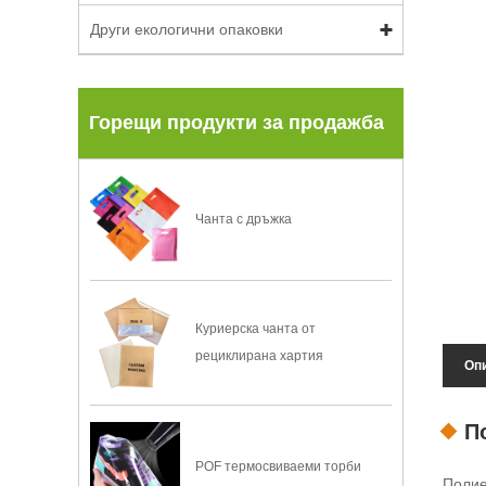
Други екологични опаковки
Горещи продукти за продажба
Чанта с дръжка
Куриерска чанта от
рециклирана хартия
Опи
П
POF термосвиваеми торби
Полие