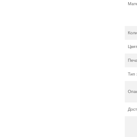
Мат
Коли
Цвя
Печ
Тип 
Опа
Дост