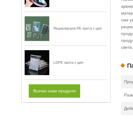
армир
матер
сме у
рецик
Рециклирана PE чанта с цип
проду
проду
света.
LDPE чанти с цип
П
Прод
Всички нови продукти
Раз
Деб