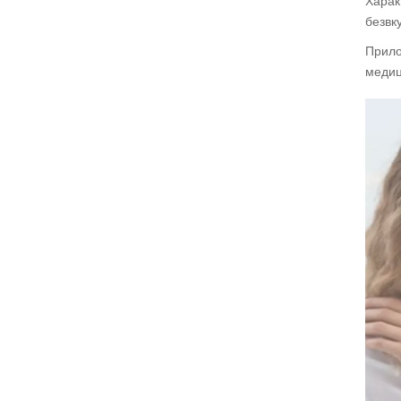
Харак
безвк
Прило
медиц