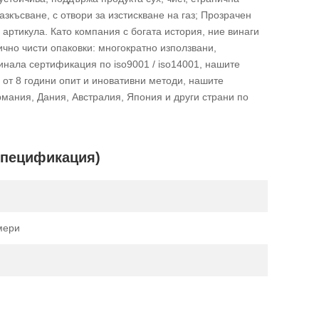
зкъсване, с отвори за изстискване на газ; Прозрачен
артикула. Като компания с богата история, ние винаги
чно чисти опаковки: многократно използвани,
нала сертификация по iso9001 / iso14001, нашите
от 8 години опит и иновативни методи, нашите
мания, Дания, Австралия, Япония и други страни по
(спецификация)
мери