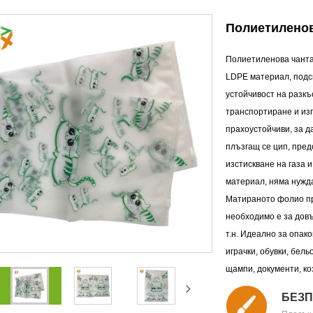
Полиетиленов
Полиетиленова чанта 
LDPE материал, подс
устойчивост на разкъ
транспортиране и из
прахоустойчиви, за д
плъзгащ се цип, пред
изстискване на газа 
материал, няма нужда
Матираното фолио пр
необходимо е за довъ
т.н. Идеално за опак
играчки, обувки, бель
щампи, документи, ко
БЕЗП