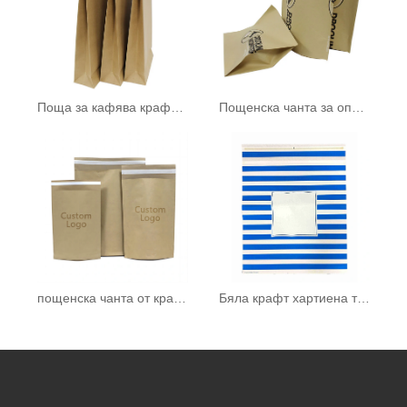
Поща за кафява крафт хартия
Пощенска чанта за опаковане
пощенска чанта от крафт хартия
Бяла крафт хартиена торба