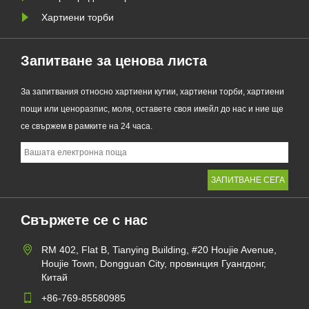
Хартиени торби
Запитване за ценова листа
За запитвания относно хартиени кутии, хартиени торби, хартиени
пощи или ценоразпис, моля, оставете своя имейл до нас и ние ще
се свържем в рамките на 24 часа.
Свържете се с нас
RM 402, Flat B, Tianying Building, #20 Houjie Avenue,
Houjie Town, Dongguan City, провинция Гуангдонг,
Китай
+86-769-85580985