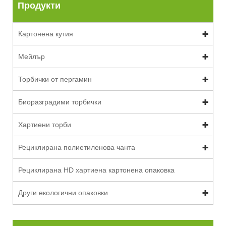
Продукти
Картонена кутия
Мейлър
Торбички от пергамин
Биоразградими торбички
Хартиени торби
Рециклирана полиетиленова чанта
Рециклирана HD хартиена картонена опаковка
Други екологични опаковки