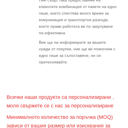
Ние също така предоставяме на
клиентите комбинация от пакети на едно
гише, което спестява много време за
комуникация и транспортни разходи,
което прави работата ви по закупуване
по-ефективна.
Вие ще ни информирате за вашите
нужди от покупки, ние ще ви помогнем с
едно гише за съпоставяне, не се
притеснявайте.
Всички наши продукти са персонализирани，
моля свържете се с нас за персонализиране
Минималното количество за поръчка (MOQ)
зависи от вашия размер или изисквания за