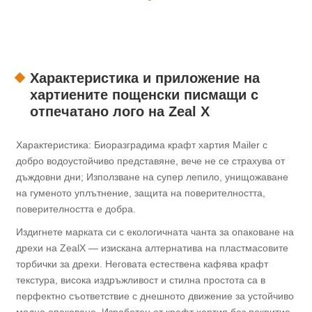
Характеристика и приложение на
хартиените пощенски писмащи с
отпечатано лого на Zeal X
Характеристика: Биоразградима крафт хартия Mailer с
добро водоустойчиво представяне, вече не се страхува от
дъждовни дни; Използване на супер лепило, унищожаване
на гуменото уплътнение, защита на поверителността,
поверителността е добра.
Издигнете марката си с екологичната чанта за опаковане на
дрехи на ZealX — изискана алтернатива на пластмасовите
торбички за дрехи. Неговата естествена кафява крафт
текстура, висока издръжливост и стилна простота са в
перфектно съответствие с днешното движение за устойчиво
модно опаковане. Изработен от крафт хартия без покритие,