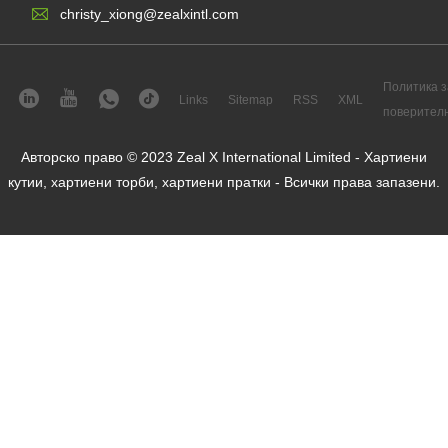
christy_xiong@zealxintl.com
Политика з
Links
Sitemap
RSS
XML
поверител
Авторско право © 2023 Zeal X International Limited - Хартиени
кутии, хартиени торби, хартиени пратки - Всички права запазени.