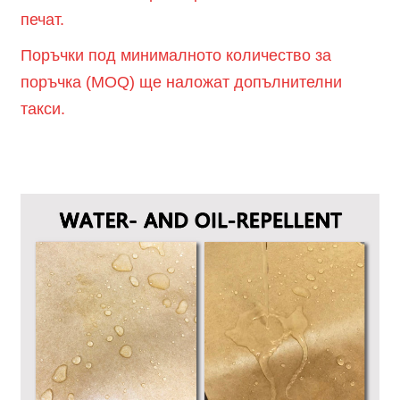
печат.
Поръчки под минималното количество за
поръчка (MOQ) ще наложат допълнителни
такси.