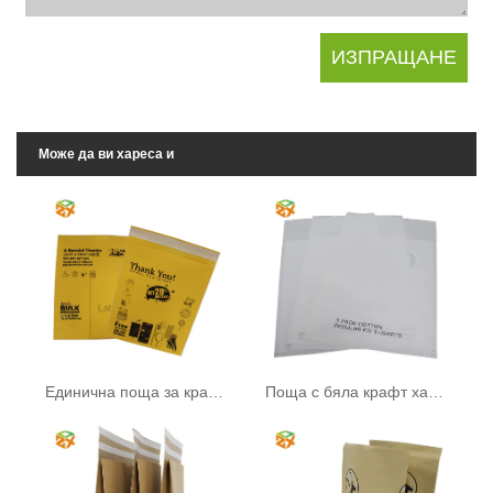
Може да ви хареса и
Единична поща за крафт хартия
Поща с бяла крафт хартия с прозорец