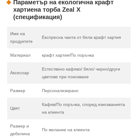
Параметър на екологична крафт
хартиена торба Zeal X
(спецификация)
Име на
Експресна чанта от бяла крафт хартия
продуктите
Материал
крафт хартия/По поръчка
Естествено кафяво/ бяло/ черно/други
Аксесоар
цветове при поискване
Размер
Персонализирано
Кафяв/По поръчка, според изискванията
Цвят
на клиента
Размер и
По желание на клиента
дебелина