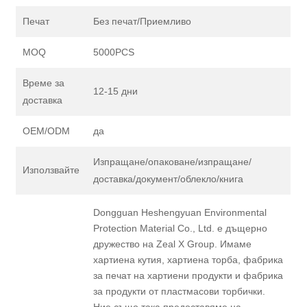
Печат
Без печат/Приемливо
MOQ
5000PCS
Време за
12-15 дни
доставка
OEM/ODM
да
Изпращане/опаковане/изпращане/
Използвайте
доставка/документ/облекло/книга
Dongguan Heshengyuan Environmental
Protection Material Co., Ltd. е дъщерно
дружество на Zeal X Group. Имаме
хартиена кутия, хартиена торба, фабрика
за печат на хартиени продукти и фабрика
за продукти от пластмасови торбички.