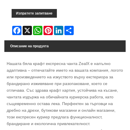
Изпратете запитване
Facebook
X
WhatsApp
Pinterest
LinkedIn
Share
Описание на продукта
Нашата бяла крафт експресна чанта ZealX е напълно
адаптивна – отпечатайте името на вашата компания, логото
или произведението на изкуството върху екстериора за
брандирано изживяване при разопаковане, което се
отличава. Със здрава крафт хартия, устойчива на късане,
чантата издържа на обичайната куриерска работа, като
същевременно остава лека. Перфектен за търговци на
дребно на дрехи, бутикови магазини и онлайн магазини,
този експресен куриер предлага функционалност,
брандиране и екологична привлекателност.