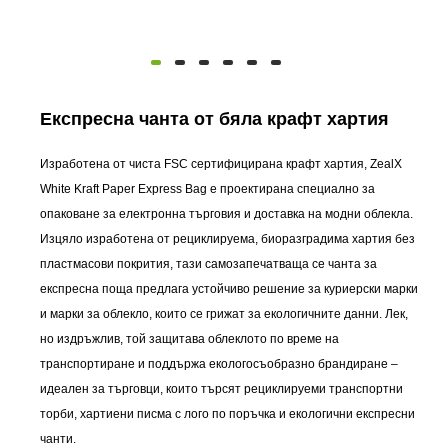
Експресна чанта от бяла крафт хартия
Изработена от чиста FSC сертифицирана крафт хартия, ZealX
White Kraft Paper Express Bag е проектирана специално за
опаковане за електронна търговия и доставка на модни облекла.
Изцяло изработена от рециклируема, биоразградима хартия без
пластмасови покрития, тази самозапечатваща се чанта за
експресна поща предлага устойчиво решение за куриерски марки
и марки за облекло, които се грижат за екологичните данни. Лек,
но издръжлив, той защитава облеклото по време на
транспортиране и поддържа екологосъобразно брандиране –
идеален за търговци, които търсят рециклируеми транспортни
торби, хартиени писма с лого по поръчка и екологични експресни
чанти.