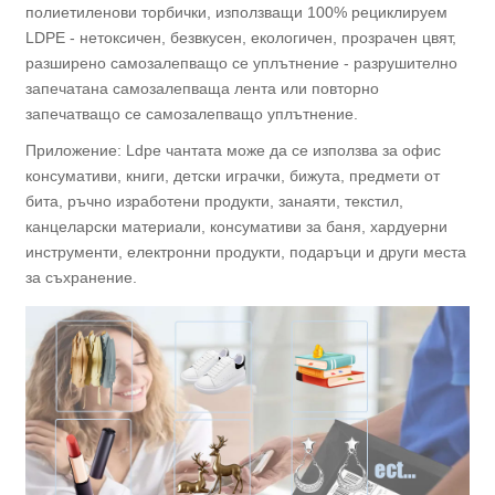
полиетиленови торбички, използващи 100% рециклируем
LDPE - нетоксичен, безвкусен, екологичен, прозрачен цвят,
разширено самозалепващо се уплътнение - разрушително
запечатана самозалепваща лента или повторно
запечатващо се самозалепващо уплътнение.
Приложение: Ldpe чантата може да се използва за офис
консумативи, книги, детски играчки, бижута, предмети от
бита, ръчно изработени продукти, занаяти, текстил,
канцеларски материали, консумативи за баня, хардуерни
инструменти, електронни продукти, подаръци и други места
за съхранение.