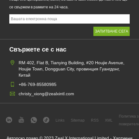
се свържем в рамките на 24 часа.
Свържете се с нас
RM 402, Flat B, Tianying Building, #20 Houjie Avenue,
Houjie Town, Dongguan City, провинция Гуангдонг,
Китай
+86-769-85580985
christy_xiong@zealxintl.com
Политика з
Links
Sitemap
RSS
XML
поверител
Авторско право © 2023 Zeal X International Limited - Хартиени