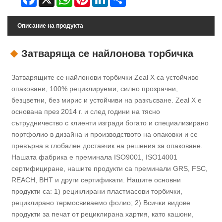
Описание на продукта
Затваряща се найлонова торбичка
Затварящите се найлонови торбички Zeal X са устойчиво
опаковани, 100% рециклируеми, силно прозрачни,
безцветни, без мирис и устойчиви на разкъсване. Zeal X е
основана през 2014 г. и след години на тясно
сътрудничество с клиенти изгради богато и специализирано
портфолио в дизайна и производството на опаковки и се
превърна в глобален доставчик на решения за опаковане.
Нашата фабрика е преминала ISO9001, ISO14001
сертифициране, нашите продукти са преминали GRS, FSC,
REACH, BHT и други сертификати. Нашите основни
продукти са: 1) рециклирани пластмасови торбички,
рециклирано термосвиваемо фолио; 2) Всички видове
продукти за печат от рециклирана хартия, като кашони,