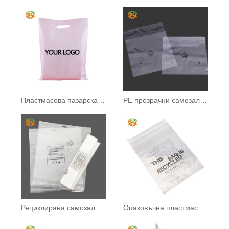
Пластмасова пазарска чанта
PE прозрачни самозалепващи се торбички
Рециклирана самозалепваща се торбичка
Опаковъчна пластмасова торбичка за дрехи