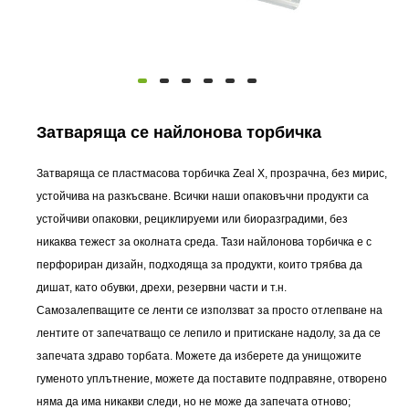
Затваряща се найлонова торбичка
Затваряща се пластмасова торбичка Zeal X, прозрачна, без мирис,
устойчива на разкъсване. Всички наши опаковъчни продукти са
устойчиви опаковки, рециклируеми или биоразградими, без
никаква тежест за околната среда. Тази найлонова торбичка е с
перфориран дизайн, подходяща за продукти, които трябва да
дишат, като обувки, дрехи, резервни части и т.н.
Самозалепващите се ленти се използват за просто отлепване на
лентите от запечатващо се лепило и притискане надолу, за да се
запечата здраво торбата. Можете да изберете да унищожите
гуменото уплътнение, можете да поставите подправяне, отворено
няма да има никакви следи, но не може да запечата отново;