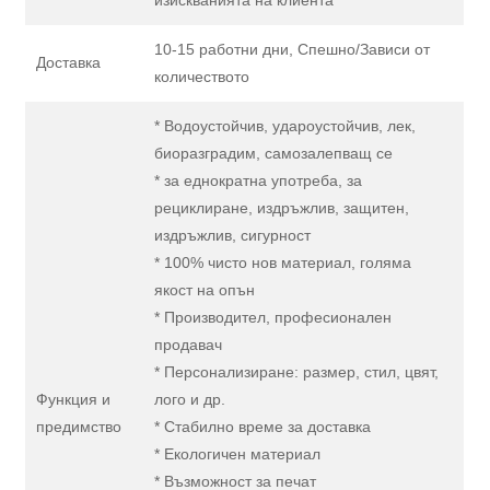
изискванията на клиента
10-15 работни дни, Спешно/Зависи от
Доставка
количеството
* Водоустойчив, удароустойчив, лек,
биоразградим, самозалепващ се
* за еднократна употреба, за
рециклиране, издръжлив, защитен,
издръжлив, сигурност
* 100% чисто нов материал, голяма
якост на опън
* Производител, професионален
продавач
* Персонализиране: размер, стил, цвят,
Функция и
лого и др.
предимство
* Стабилно време за доставка
* Екологичен материал
* Възможност за печат