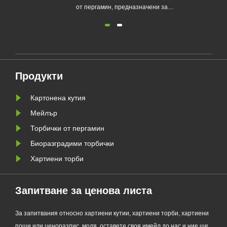
ен
от пергамин, предназначени за
устойчиви марки. Екологичното
опаковъчно решение подкрепя
m
тенденциите в опаковките без
н
пластмаса и помага на бизнеса да
 на
се подготви за новите изисквания
Продукти
на ЕС за устойчиви опаковки
PPWR.
Картонена кутия
Мейлър
Торбички от пергамин
Биоразградими торбички
Хартиени торби
Запитване за ценова листа
За запитвания относно хартиени кутии, хартиени торби, хартиени
пощи или ценоразпис, моля, оставете своя имейл до нас и ние ще