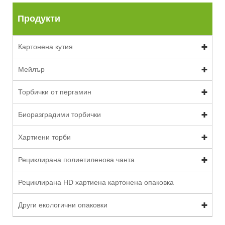
Продукти
Картонена кутия
Мейлър
Торбички от пергамин
Биоразградими торбички
Хартиени торби
Рециклирана полиетиленова чанта
Рециклирана HD хартиена картонена опаковка
Други екологични опаковки