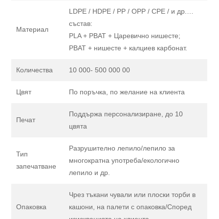
LDPE / HDPE / PP / OPP / CPE / и др.…
състав:
Материал
PLA + PBAT + Царевично нишесте;
PBAT + нишесте + калциев карбонат.
Количества
10 000- 500 000 00
Цвят
По поръчка, по желание на клиента
Поддържа персонализиране, до 10
Печат
цвята
Разрушително лепило/лепило за
Тип
многократна употреба/екологично
запечатване
лепило и др.
Чрез тъкани чували или плоски торби в
Опаковка
кашони, на палети с опаковка/Според