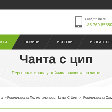
Обадете ни се
+86-769-8558
КТИ
НОВИНИ
ИЗТЕГЛИ
ИЗПРАТЕТЕ 
Чанта с цип
Персонализирана устойчива опаковка на чанти
та
Рециклирана Полиетиленова Чанта С Цип
>
Рециклирани Сам
>