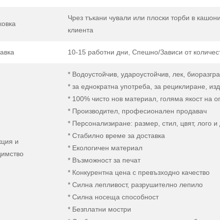
Чрез тъкани чували или плоски торби в кашони
ковка
клиента
авка
10-15 работни дни, Спешно/Зависи от количес
* Водоустойчив, удароустойчив, лек, биоразг
* за еднократна употреба, за рециклиране, из
* 100% чисто нов материал, голяма якост на о
* Производител, професионален продавач
* Персонализиране: размер, стил, цвят, лого и 
* Стабилно време за доставка
кция и
* Екологичен материал
димство
* Възможност за печат
* Конкурентна цена с превъзходно качество
* Силна лепливост, разрушително лепило
* Силна носеща способност
* Безплатни мостри