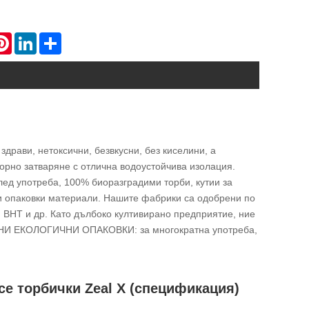
atsApp
Pinterest
LinkedIn
Share
драви, нетоксични, безвкусни, без киселини, а
орно затваряне с отлична водоустойчива изолация.
ед употреба, 100% биоразградими торби, кутии за
ни опаковки материали. Нашите фабрики са одобрени по
 BHT и др. Като дълбоко култивирано предприятие, ние
ТНИ ЕКОЛОГИЧНИ ОПАКОВКИ: за многократна употреба,
е торбички Zeal X (спецификация)