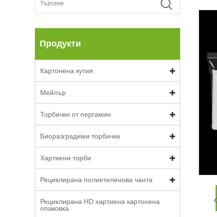
Продукти
Картонена кутия
Мейлър
Торбички от пергамин
Биоразградими торбички
Хартиени торби
Рециклирана полиетиленова чанта
Рециклирана HD хартиена картонена
опаковка