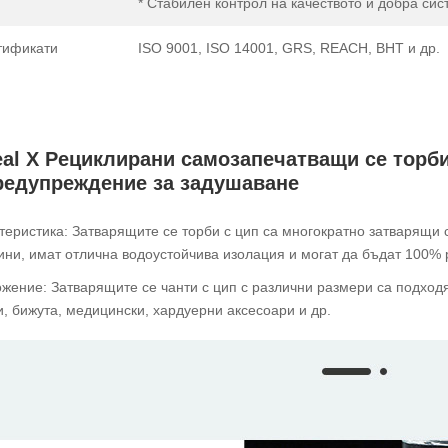
* Стабилен контрол на качеството и добра сис
тификати
ISO 9001, ISO 14001, GRS, REACH, BHT и др.
eal X Рециклирани самозапечатващи се торб
редупреждение за задушаване
теристика: Затварящите се торби с цип са многократно затварящи с
ини, имат отлична водоустойчива изолация и могат да бъдат 100% 
жение: Затварящите се чанти с цип с различни размери са подходя
и, бижута, медицински, хардуерни аксесоари и др.