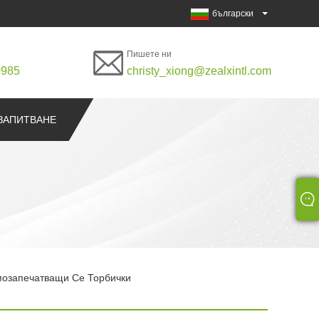
български
Пишете ни
0985
christy_xiong@zealxintl.com
ЗАПИТВАНЕ
озапечатващи Се Торбички