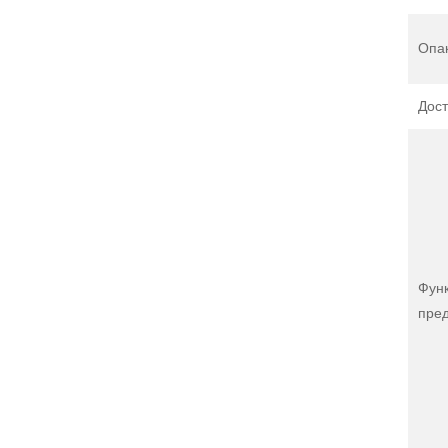
Опа
Дост
Фун
пре