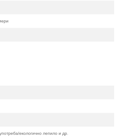
мери
употреба/екологично лепило и др.