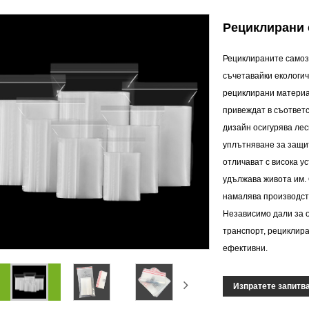
Рециклирани 
Рециклираните самоз
съчетавайки екологич
рециклирани материа
привеждат в съответ
дизайн осигурява лес
уплътняване за защит
отличават с висока у
удължава живота им.
намалява производств
Независимо дали за 
транспорт, рециклира
ефективни.
Изпратете запитв