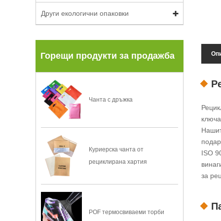
Други екологични опаковки
Опи
Горещи продукти за продажба
Р
Чанта с дръжка
Рецик
ключа
Нашит
подар
Куриерска чанта от
ISO 9
рециклирана хартия
винаг
за ре
П
POF термосвиваеми торби