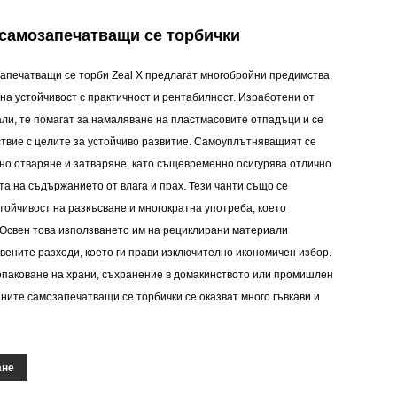
самозапечатващи се торбички
апечатващи се торби Zeal X предлагат многобройни предимства,
на устойчивост с практичност и рентабилност. Изработени от
ли, те помагат за намаляване на пластмасовите отпадъци и се
ствие с целите за устойчиво развитие. Самоуплътняващият се
но отваряне и затваряне, като същевременно осигурява отлично
а на съдържанието от влага и прах. Тези чанти също се
стойчивост на разкъсване и многократна употреба, което
 Освен това използването им на рециклирани материали
ените разходи, което ги прави изключително икономичен избор.
опаковане на храни, съхранение в домакинството или промишлен
ните самозапечатващи се торбички се оказват много гъвкави и
ане