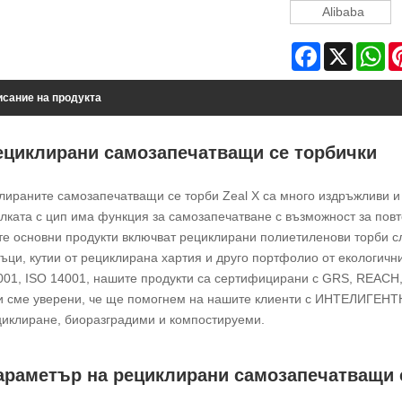
Alibaba
Facebook
X
Wh
сание на продукта
ециклирани самозапечатващи се торбички
лираните самозапечатващи се торби Zeal X са много издръжливи и з
лката с цип има функция за самозапечатване с възможност за повт
е основни продукти включват рециклирани полиетиленови торби сл
ъци, кутии от рециклирана хартия и друго портфолио от екологич
001, ISO 14001, нашите продукти са сертифицирани с GRS, REACH,
и сме уверени, че ще помогнем на нашите клиенти с ИНТЕЛИГЕН
циклиране, биоразградими и компостируеми.
араметър на рециклирани самозапечатващи с