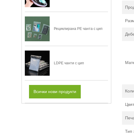
Прод
Раз
Рециклирана PE чанта с цип
Деб
Мат
LDPE чанти с цип
Коли
Всички нови продукти
Цвя
Печ
Тип 