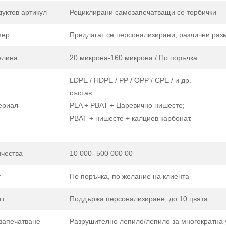
уктов артикул
Рециклирани самозапечатващи се торбички
мер
Предлагат се персонализирани, различни раз
елина
20 микрона-160 микрона / По поръчка
LDPE / HDPE / PP / OPP / CPE / и др.
състав:
ериал
PLA + PBAT + Царевично нишесте;
PBAT + нишесте + калциев карбонат.
чества
10 000- 500 000 00
т
По поръчка, по желание на клиента
ат
Поддържа персонализиране, до 10 цвята
запечатване
Разрушително лепило/лепило за многократна 