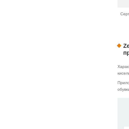
Сер
Z
п
Харак
кисел
Прило
обувк