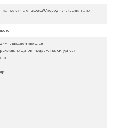
, на палети с опаковка/Според изискванията на
твото
радим, самозалепващ се
дръжлив, защитен, издръжлив, сигурност
пън
др.