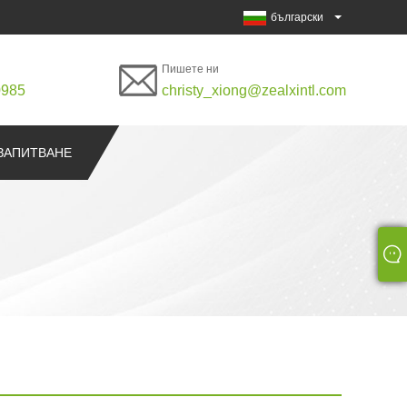
български
Пишете ни
0985
christy_xiong@zealxintl.com
ЗАПИТВАНЕ