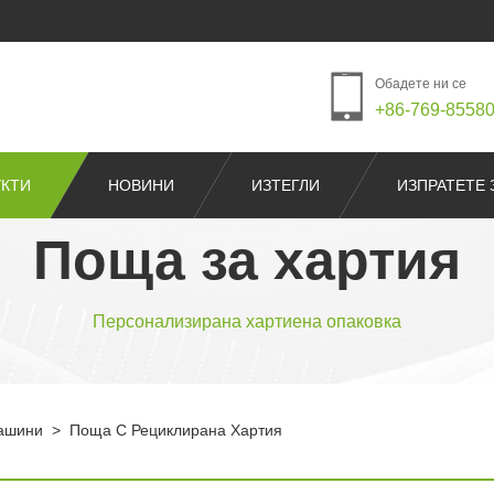
Обадете ни се
+86-769-8558
КТИ
НОВИНИ
ИЗТЕГЛИ
ИЗПРАТЕТЕ 
Поща за хартия
Персонализирана хартиена опаковка
ашини
>
Поща С Рециклирана Хартия