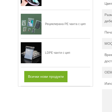
Цвя
Раз
деб
Рециклирана PE чанта с цип
Печ
MO
LDPE чанти с цип
Вре
дост
OEM
Всички нови продукти
Изп