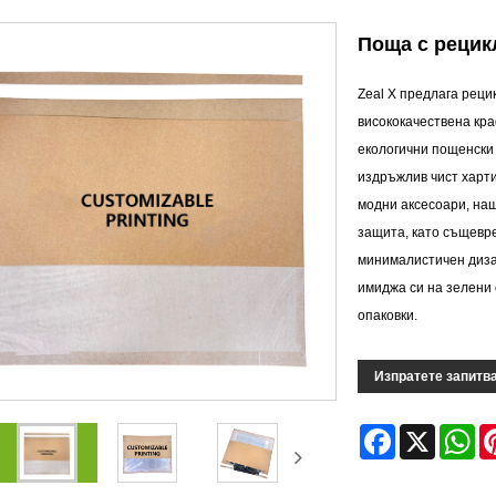
Поща с рецик
Zeal X предлага реци
висококачествена кра
екологични пощенски
издръжлив чист харт
модни аксесоари, на
защита, като същевр
минималистичен диза
имиджа си на зелени 
опаковки.
Изпратете запитв
Facebook
X
Wh