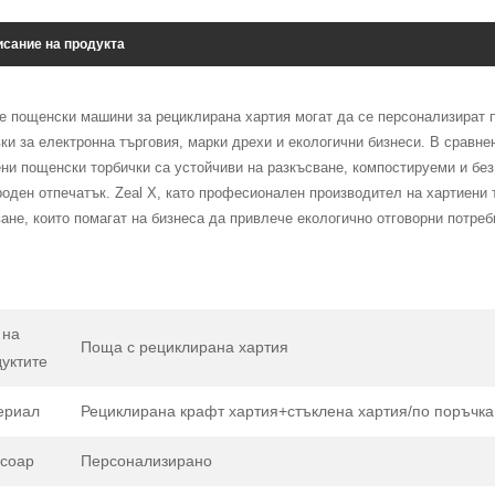
сание на продукта
 пощенски машини за рециклирана хартия могат да се персонализират по
ки за електронна търговия, марки дрехи и екологични бизнеси. В сравн
ни пощенски торбички са устойчиви на разкъсване, компостируеми и без
оден отпечатък. Zeal X, като професионален производител на хартиени 
ане, които помагат на бизнеса да привлече екологично отговорни потре
 на
Поща с рециклирана хартия
уктите
ериал
Рециклирана крафт хартия+стъклена хартия/по поръчка
есоар
Персонализирано