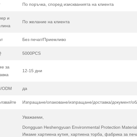
т
По поръчка, според изискванията на клиента
мер и
По желание на клиента
елина
ат
Без печат/Приемливо
Q
5000PCS
ме за
12-15 дни
авка
/ODM
да
олзвайте
Изпращане/опаковане/изпращане/доставка/документ/об
Уважаеми,
Dongguan Heshengyuan Environmental Protection Material
Имаме хартиена кутия, хартиена торба, фабрика за печа