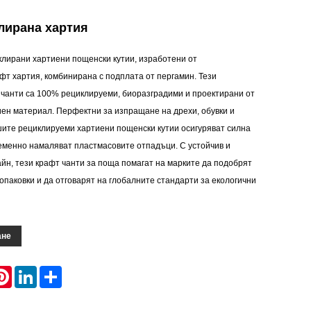
лирана хартия
клирани хартиени пощенски кутии, изработени от
фт хартия, комбинирана с подплата от пергамин. Тези
 чанти са 100% рециклируеми, биоразградими и проектирани от
иен материал. Перфектни за изпращане на дрехи, обувки и
шите рециклируеми хартиени пощенски кутии осигуряват силна
еменно намаляват пластмасовите отпадъци. С устойчив и
йн, тези крафт чанти за поща помагат на марките да подобрят
опаковки и да отговарят на глобалните стандарти за екологични
ане
atsApp
Pinterest
LinkedIn
Share