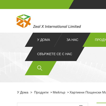
У ДОМА
ЗА НАС
ПРОДУ
СВЪРЖЕТЕ СЕ С НАС
У Дома
>
Продукти
Мейлър
Хартиени Пощенски М
>
>