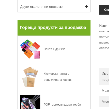
Други екологични опаковки
Опи
Нашите
Горещи продукти за продажба
опаков
хартие
въглер
опаков
Чанта с дръжка
Име
Куриерска чанта от
прод
рециклирана хартия
Мат
Акс
POF термосвиваеми торби