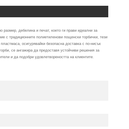
 размер, дебелина и печат, което ги прави идеални за
ение с традиционните полиетиленови пощенски торбички, тези
 пластмаса, осигурявайки безопасна доставка с по-нисък
торби, се ангажира да предоставя устойчиви решения за
бители и да подобри удовлетвореността на клиентите.