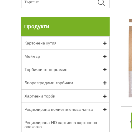
Продукти
Картонена кутия
Мейлър
Торбички от пергамин
Биоразградими торбички
Хартиени торби
Рециклирана полиетиленова чанта
Рециклирана HD хартиена картонена
опаковка