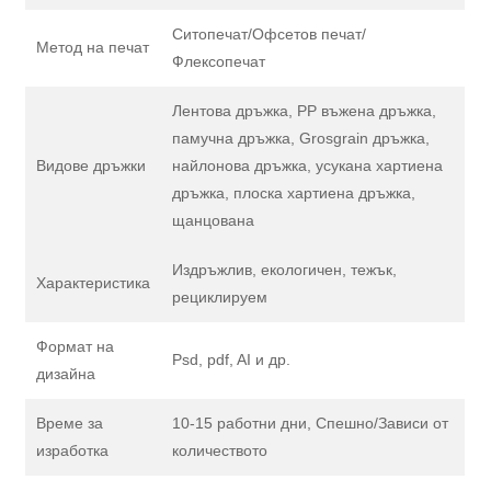
Ситопечат/Офсетов печат/
Метод на печат
Флексопечат
Лентова дръжка, PP въжена дръжка,
памучна дръжка, Grosgrain дръжка,
Видове дръжки
найлонова дръжка, усукана хартиена
дръжка, плоска хартиена дръжка,
щанцована
Издръжлив, екологичен, тежък,
Характеристика
рециклируем
Формат на
Psd, pdf, AI и др.
дизайна
Време за
10-15 работни дни, Спешно/Зависи от
изработка
количеството