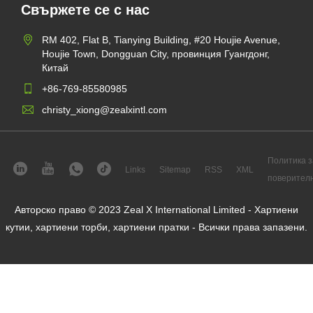
Свържете се с нас
RM 402, Flat B, Tianying Building, #20 Houjie Avenue,
Houjie Town, Dongguan City, провинция Гуангдонг,
Китай
+86-769-85580985
christy_xiong@zealxintl.com
Политика з
Links
Sitemap
RSS
XML
поверител
Авторско право © 2023 Zeal X International Limited - Хартиени
кутии, хартиени торби, хартиени пратки - Всички права запазени.