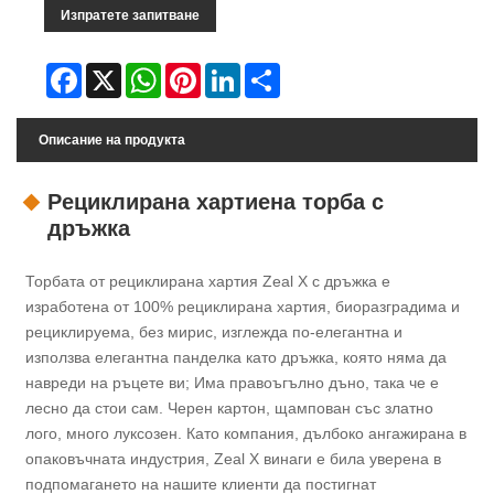
Изпратете запитване
Facebook
X
WhatsApp
Pinterest
LinkedIn
Share
Описание на продукта
Рециклирана хартиена торба с
дръжка
Торбата от рециклирана хартия Zeal X с дръжка е
изработена от 100% рециклирана хартия, биоразградима и
рециклируема, без мирис, изглежда по-елегантна и
използва елегантна панделка като дръжка, която няма да
навреди на ръцете ви; Има правоъгълно дъно, така че е
лесно да стои сам. Черен картон, щампован със златно
лого, много луксозен. Като компания, дълбоко ангажирана в
опаковъчната индустрия, Zeal X винаги е била уверена в
подпомагането на нашите клиенти да постигнат