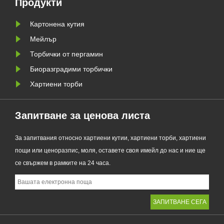
Продукти
традиционните найлонови
торбички, новият продукт
Картонена кутия
съчетава проз......
Мейлър
Торбички от пергамин
Биоразградими торбички
Хартиени торби
Запитване за ценова листа
За запитвания относно хартиени кутии, хартиени торби, хартиени
пощи или ценоразпис, моля, оставете своя имейл до нас и ние ще
се свържем в рамките на 24 часа.