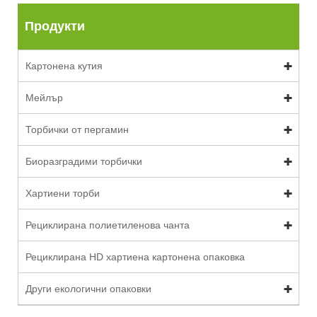
Продукти
Картонена кутия
Мейлър
Торбички от пергамин
Биоразградими торбички
Хартиени торби
Рециклирана полиетиленова чанта
Рециклирана HD хартиена картонена опаковка
Други екологични опаковки