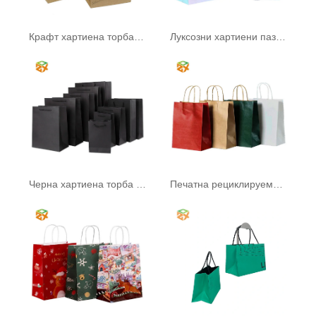
Крафт хартиена торба с дръжка
Луксозни хартиени пазарски чанти
Черна хартиена торба с дръжка
Печатна рециклируема хартиена торба