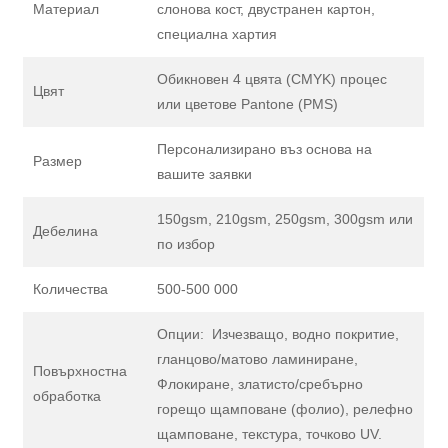
Материал
слонова кост, двустранен картон,
специална хартия
Обикновен 4 цвята (CMYK) процес
Цвят
или цветове Pantone (PMS)
Персонализирано въз основа на
Размер
вашите заявки
150gsm, 210gsm, 250gsm, 300gsm или
Дебелина
по избор
Количества
500-500 000
Опции: Изчезващо, водно покритие,
гланцово/матово ламиниране,
Повърхностна
Флокиране, златисто/сребърно
обработка
горещо щамповане (фолио), релефно
щамповане, текстура, точково UV.