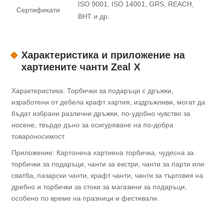
ISO 9001, ISO 14001, GRS, REACH,
Сертификати
BHT и др.
Характеристика и приложение на
хартиените чанти Zeal X
Характеристика: Торбички за подаръци с дръжки,
изработени от дебела крафт хартия, издръжливи, могат да
бъдат избрани различни дръжки, по-удобно чувство за
носене, твърдо дъно за осигуряване на по-добра
товароносимост.
Приложение: Картонена хартиена торбичка, чудесна за
торбички за подаръци, чанти за екстри, чанти за парти или
сватба, пазарски чанти, крафт чанти, чанти за търговия на
дребно и торбички за стоки за магазини за подаръци,
особено по време на празници и фестивали.