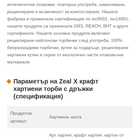
интелигентни опаковки: повторна употреба, намаляване,
рециклиране и възможност за компостиране. Нашата
фабрика е преминала сертификация по iso9001, iso14001,
нашите продукти са преминали GRS, REACH, BHT и други
сертификати. Нашите основни продукти включват
рециклирани найлонови торбички след употреба, 100%
биоразградими торбички, кутии за подаръци, рециклирани
хартиени кутии и серия от екологично чисти опаковъчни
материали.
Параметър на Zeal X крафт
хартиени торби с дръжки
(спецификация)
Продуктов
Хартиена чанта
артикул
Арт хартия, крафт хартия, картон от