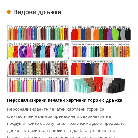
Видове дръжки
Персонализирани печатни хартиени торби с дръжка
Персонализираните печатни хартиени торби са
фантастичен начин за пренасяне и съхранение на
продукти, които са закупени. Независимо дали продавате
дрехи в магазин за търговия на дребно, управлявате
бутиков магазин за свещи или управлявате верига от