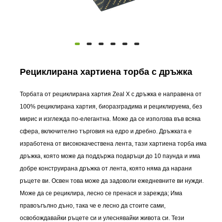
Рециклирана хартиена торба с дръжка
Торбата от рециклирана хартия Zeal X с дръжка е направена от
100% рециклирана хартия, биоразградима и рециклируема, без
мирис и изглежда по-елегантна. Може да се използва във всяка
сфера, включително търговия на едро и дребно. Дръжката е
изработена от висококачествена лента, тази хартиена торба има
дръжка, която може да поддържа подаръци до 10 паунда и има
добре конструирана дръжка от лента, която няма да нарани
ръцете ви. Освен това може да задоволи ежедневните ви нужди.
Може да се рециклира, лесно се пренася и зарежда; Има
правоъгълно дъно, така че е лесно да стоите сами,
освобождавайки ръцете си и улеснявайки живота си. Тези