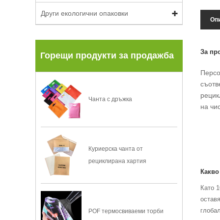
Други екологични опаковки
Опи
За пр
Горещи продукти за продажба
Персо
съотв
рецик
Чанта с дръжка
на чи
Куриерска чанта от
рециклирана хартия
Какво
Като 1
оставя
глобал
POF термосвиваеми торби