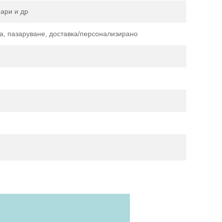
оари и др
а, пазаруване, доставка/персонализирано