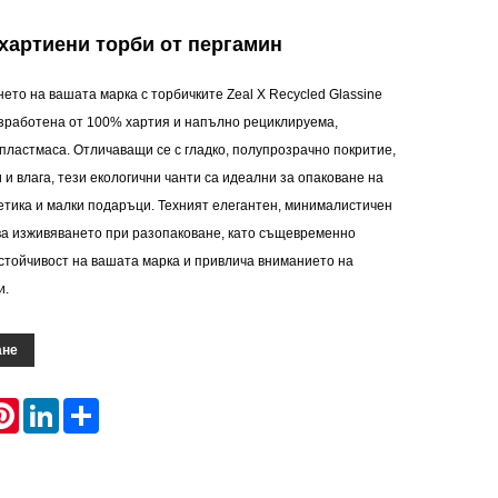
хартиени торби от пергамин
то на вашата марка с торбичките Zeal X Recycled Glassine
изработена от 100% хартия и напълно рециклируема,
пластмаса. Отличаващи се с гладко, полупрозрачно покритие,
 и влага, тези екологични чанти са идеални за опаковане на
метика и малки подаръци. Техният елегантен, минималистичен
а изживяването при разопаковане, като същевременно
стойчивост на вашата марка и привлича вниманието на
и.
ане
atsApp
Pinterest
LinkedIn
Share