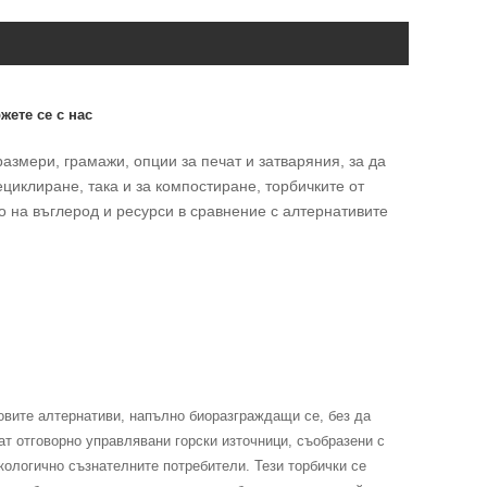
жете се с нас
азмери, грамажи, опции за печат и затваряния, за да
ециклиране, така и за компостиране, торбичките от
о на въглерод и ресурси в сравнение с алтернативите
овите алтернативи, напълно биоразграждащи се, без да
ат отговорно управлявани горски източници, съобразени с
кологично съзнателните потребители. Тези торбички се