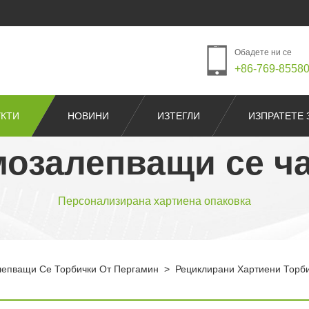
Обадете ни се
+86-769-8558
КТИ
НОВИНИ
ИЗТЕГЛИ
ИЗПРАТЕТЕ 
озалепващи се ч
Персонализирана хартиена опаковка
епващи Се Торбички От Пергамин
>
Рециклирани Хартиени Торб