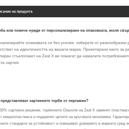
сание на продукта
оба или повече нужди от персонализиране на опаковката, моля свър
нализирайте опаковката си без усилие: изберете от разнообразни р
етстват на идентичността на вашата марка. Проектирани както за р
лиран стъклопакет на Zeal X ви помагат да намалите потреблениет
ста хартия.
 представляват хартиените торби от пергамин?
00% хартиено решение, торбичките Glassine на Zeal X заменят пластмас
т микропластмаса и подкрепят целите на кръговата икономика. Гарантир
ните стандарти за устойчивост и повишават доверието в марката сред е