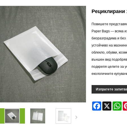
Рециклирани 
Повишете представяне
Paper Bags — всяка 
биоразградима и без 
устойчиво на мазнини
облекло, обувки, коз
външен вид подобряв
подкрепя целите за у
екологичните купувач
Изпратете запитв
Facebook
X
Wh