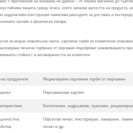
ват с приложения за окачване на дребно – от обувки магазини до търго
оустойчива защита срещу влага, която запазва целостта на продукта, 
но издръжлива конструкция намалява разходите за доставка и въглеродн
селените онлайн и физически пазари.
тни за модни опаковъчни чанти, хартиени торби за козметични опаковки
ализирани печатни торбички от пергамин подобряват изживяванията при 
еманата стойност и ангажираността на клиентите
на продуктите
Рециклирани хартиени торби от пергамин
ериал
Пергаминова хартия
ктеристики
Екологичен, издръжлив, луксозен, рециклиру
ърхностна
Офсетов печат, текстуриран, лакиране, лам
аботка
печат и др.