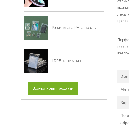
отлича
мазнин
лека, 
прена
Рециклирана PE чанта с цип
Перфек
персон
възпри
LDPE чанти с цип
Име 
Всички нови продукти
Мат
Хара
Пов
обр