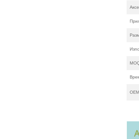
Акс
При
Раз
Изп
MO
Врем
OEM