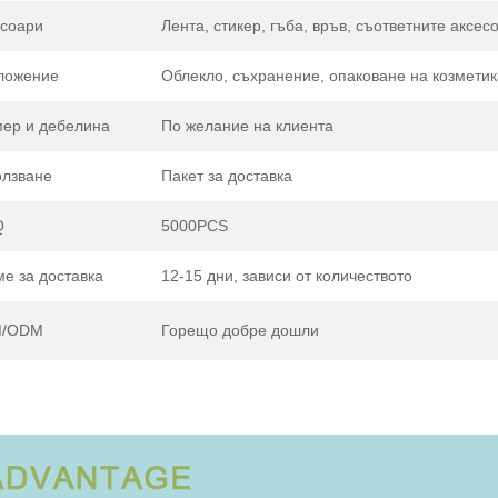
есоари
Лента, стикер, гъба, връв, съответните аксес
ложение
Облекло, съхранение, опаковане на козметик
мер и дебелина
По желание на клиента
олзване
Пакет за доставка
Q
5000PCS
е за доставка
12-15 дни, зависи от количеството
/ODM
Горещо добре дошли