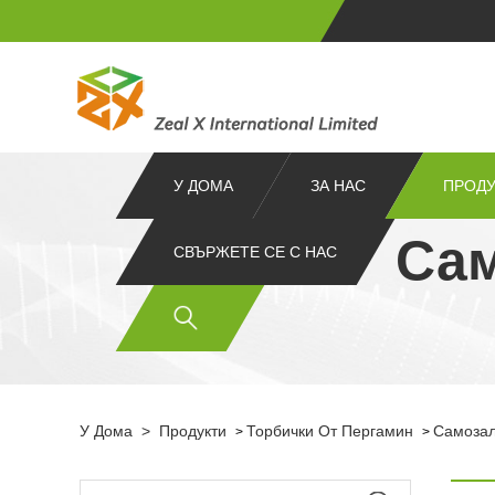
У ДОМА
ЗА НАС
ПРОДУ
Сам
СВЪРЖЕТЕ СЕ С НАС
У Дома
>
Продукти
Торбички От Пергамин
Самозал
>
>