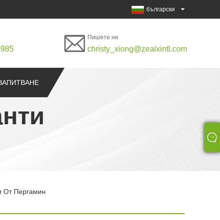
български
Пишете ни
0985
christy_xiong@zealxintl.com
ЗАПИТВАНЕ
анти
и От Пергамин