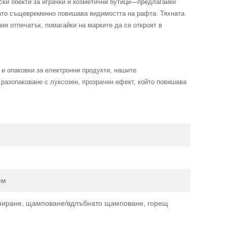
вски обекти за играчки и козметични бутици—предлагайки
като същевременно повишава видимостта на рафта. Тяхната
ия отпечатък, помагайки на марките да се откроят в
 и опаковки за електронни продукти, нашите
разопаковане с луксозен, прозрачен ефект, който повишава
ем
иниране, щамповане/вдлъбнато щамповане, горещ