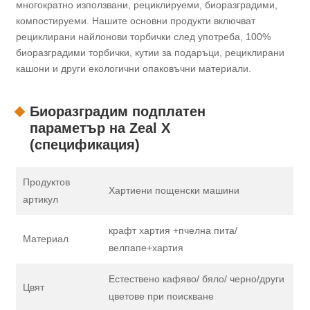
многократно използвани, рециклируеми, биоразградими,
компостируеми. Нашите основни продукти включват
рециклирани найлонови торбички след употреба, 100%
биоразградими торбички, кутии за подаръци, рециклирани
кашони и други екологични опаковъчни материали.
Биоразградим подплатен
параметър на Zeal X
(спецификация)
Продуктов
Хартиени пощенски машини
артикул
крафт хартия +пчелна пита/
Материал
велпапе+хартия
Естествено кафяво/ бяло/ черно/други
Цвят
цветове при поискване