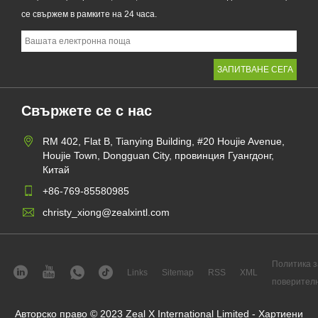
се свържем в рамките на 24 часа.
Свържете се с нас
RM 402, Flat B, Tianying Building, #20 Houjie Avenue,
Houjie Town, Dongguan City, провинция Гуангдонг,
Китай
+86-769-85580985
christy_xiong@zealxintl.com
Политика з
Links
Sitemap
RSS
XML
поверител
Авторско право © 2023 Zeal X International Limited - Хартиени