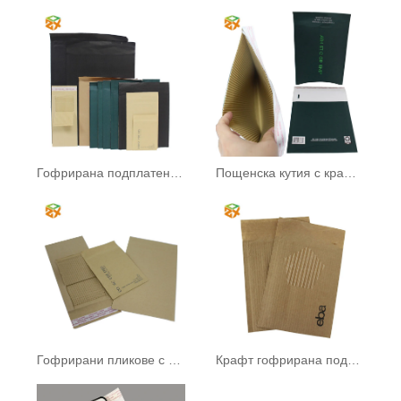
Гофрирана подплатена кутия
Пощенска кутия с крафт хартия Honeycomb Cushion
Гофрирани пликове с мехурчета
Крафт гофрирана подплатена кутия