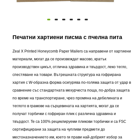
Печатни хартиени писма с пчелна пита
Zeal X Printed Honeycomb Paper Mailers са направени от хартиени
материали, могат да се произвеждат масово, кратък
производствен цикъл, отлична здравина и твърдост, леко тегло,
спестяване на товари. Вътрешната структура на гофрирана
хартия с W-образна форма осигурява по-голяма защита от удар в
сравнение със стандартната мехурчеста поща, по-добра защита
по време на транспортиране, чрез промяна на дебелината и
теглото в грамове на сърцевината на хартията, могат да се
получат торбички с гофриран плик с различна здравина и
твърдост. Те са 100% рециклируеми пликови торбички и са FSC
сертифицирани за защита на чупливи предмети до
местоназначението им, което ги прави най-добрият избор за