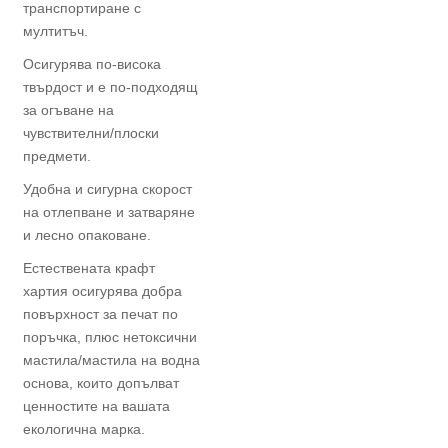
транспортиране с
мултитъч.
Осигурява по-висока
твърдост и е по-подходящ
за огъване на
чувствителни/плоски
предмети.
Удобна и сигурна скорост
на отлепване и затваряне
и лесно опаковане.
Естествената крафт
хартия осигурява добра
повърхност за печат по
поръчка, плюс нетоксични
мастила/мастила на водна
основа, които допълват
ценностите на вашата
екологична марка.