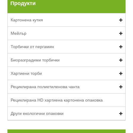
Продукти
Картонена кутия
Мейлър
Торбички от пергамин
Биоразградими торбички
Хартиени торби
Рециклирана полиетиленова чанта
Рециклирана HD хартиена картонена опаковка
Други екологични опаковки