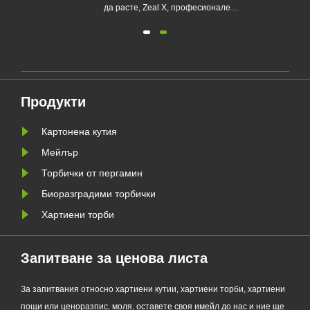
а
да расте, Zeal X, професионален
употреба
о
екологичен производител на
я
опаковки, официално пусна
своята обновена серия Custom
а да
Glassine Paper Bag. Проектиран
ния
като първокласна алтернатива на
Продукти
традиционните найлонови
торбички, новият продукт
Картонена кутия
съчетава проз......
Мейлър
Торбички от пергамин
Биоразградими торбички
Хартиени торби
Запитване за ценова листа
За запитвания относно хартиени кутии, хартиени торби, хартиени
пощи или ценоразпис, моля, оставете своя имейл до нас и ние ще