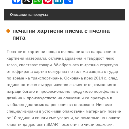
Описание на продукта
печатни хартиени писма с пчелна
пита
Печатните хартиени поща с пчелна пита са направени от
хартиени материали, отлична здравина и твърдост, леко
тегло, спестяват товари. W-образната вътрешна структура
от гофрирана хартия осигурява по-голяма защита от удар
по време на транспортиране. Основана през 2014 г., след
години на тясно сътрудничество с клиентите, компанията
изгради богато и професионално продуктово портфолио в
дизайна и производството на опаковки и се превърна в
глобален доставчик на решения за опаковане. Ние сме
специализирани в устойчиви опаковъчни материали повече
от 10 години и винаги сме уверени, че помагаме на нашите
клиенти да доставят SMART екологично чисти опаковки: