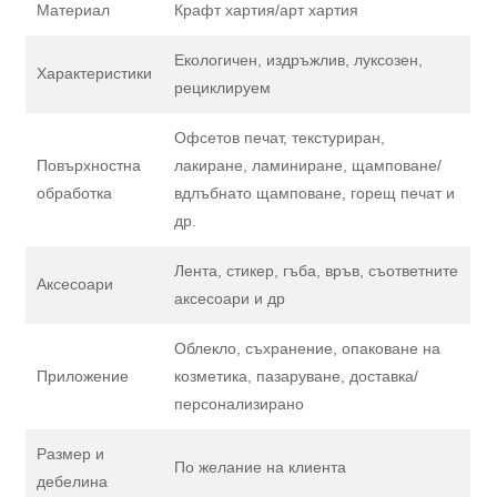
Материал
Крафт хартия/арт хартия
Екологичен, издръжлив, луксозен,
Характеристики
рециклируем
Офсетов печат, текстуриран,
Повърхностна
лакиране, ламиниране, щамповане/
обработка
вдлъбнато щамповане, горещ печат и
др.
Лента, стикер, гъба, връв, съответните
Аксесоари
аксесоари и др
Облекло, съхранение, опаковане на
Приложение
козметика, пазаруване, доставка/
персонализирано
Размер и
По желание на клиента
дебелина