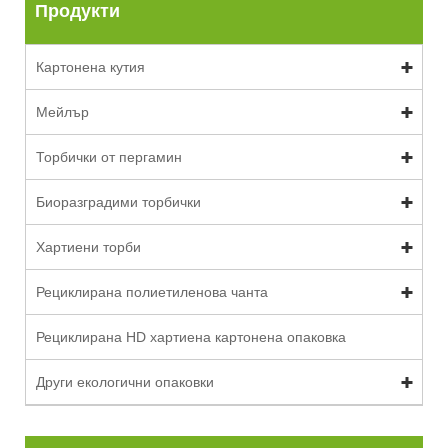
Продукти
Картонена кутия
Мейлър
Торбички от пергамин
Биоразградими торбички
Хартиени торби
Рециклирана полиетиленова чанта
Рециклирана HD хартиена картонена опаковка
Други екологични опаковки