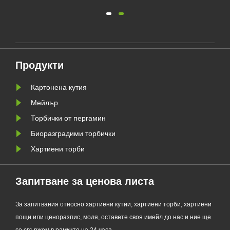
о
екологичен производител на
я
опаковки, официално пусна
своята обновена серия Custom
а да
Glassine Paper Bag. Проектиран
ния
като първокласна алтернатива на
Продукти
традиционните найлонови
торбички, новият продукт
Картонена кутия
съчетава проз......
Мейлър
Торбички от пергамин
Биоразградими торбички
Хартиени торби
Запитване за ценова листа
За запитвания относно хартиени кутии, хартиени торби, хартиени
пощи или ценоразпис, моля, оставете своя имейл до нас и ние ще