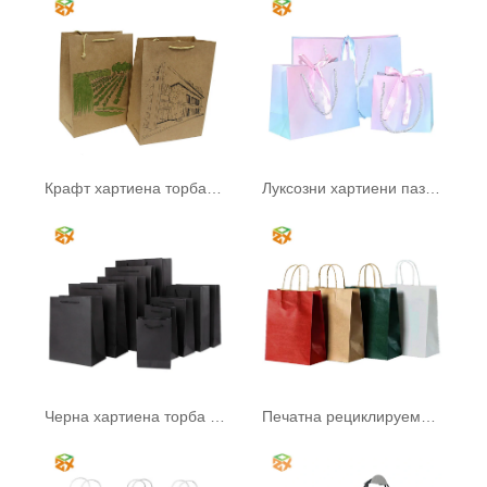
Крафт хартиена торба с дръжка
Луксозни хартиени пазарски чанти
Черна хартиена торба с дръжка
Печатна рециклируема хартиена торба