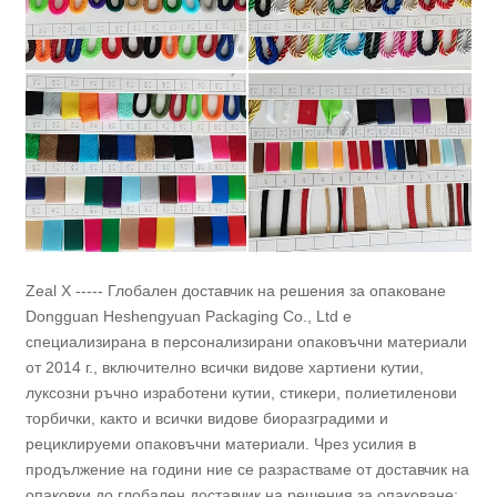
Zeal X ----- Глобален доставчик на решения за опаковане
Dongguan Heshengyuan Packaging Co., Ltd е
специализирана в персонализирани опаковъчни материали
от 2014 г., включително всички видове хартиени кутии,
луксозни ръчно изработени кутии, стикери, полиетиленови
торбички, както и всички видове биоразградими и
рециклируеми опаковъчни материали. Чрез усилия в
продължение на години ние се разрастваме от доставчик на
опаковки до глобален доставчик на решения за опаковане;