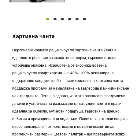
Хартиена чанта
Персонализираната рециклируема хартиена чанта ZealX е
идеалното решение за съзнателни марки, търсещи стилна,
устойчива опаковка. Изработена от висококачествена
рециклируема крафт хартия — с 40%–100% рециклирано
съдържание след употреба — тази екологична хартиена чанта
поддържа програми за намаляване на въглерода и минимизиране
на отпадъците. Лека, но здрава, чантата разполага с подсилени
дръжки и устойчива на разкъсване конструкция, което я прави
идеална за облекло, бутикови подаръци, търговия на дребно,
събития и промоционални подаръци. Плюс това, с пълни опции за
персонализиране – от лого, шарки и метални покрития до
променливи размери и цветови палитри – ще превърнете всяко