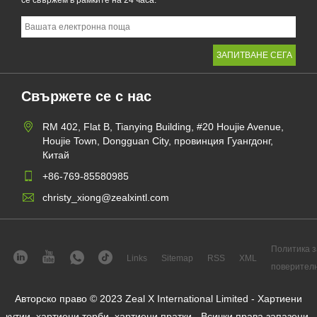
се свържем в рамките на 24 часа.
Свържете се с нас
RM 402, Flat B, Tianying Building, #20 Houjie Avenue,
Houjie Town, Dongguan City, провинция Гуангдонг,
Китай
+86-769-85580985
christy_xiong@zealxintl.com
Политика з
Links
Sitemap
RSS
XML
поверител
Авторско право © 2023 Zeal X International Limited - Хартиени
кутии, хартиени торби, хартиени пратки - Всички права запазени.