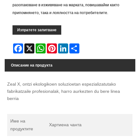
разопаковане в изживяване на марката, повишавайки както
припомнянето, така и лоялността на потребителите.
Изпратете запитване
Facebook
X
WhatsApp
Pinterest
LinkedIn
Share
Описание на продукта
Zeal X, ontzi ekologikoen soluzioetan espezializatutako
fabrikatzaile profesionalak, harro aurkezten du bere linea
berria
Име на
Хартиена чанта
продуктите