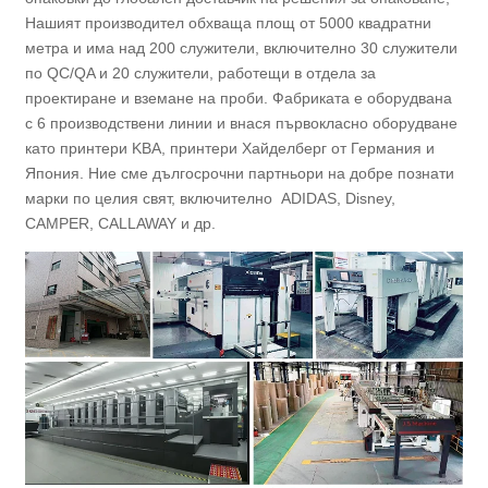
Нашият производител обхваща площ от 5000 квадратни
метра и има над 200 служители, включително 30 служители
по QC/QA и 20 служители, работещи в отдела за
проектиране и вземане на проби. Фабриката е оборудвана
с 6 производствени линии и внася първокласно оборудване
като принтери KBA, принтери Хайделберг от Германия и
Япония. Ние сме дългосрочни партньори на добре познати
марки по целия свят, включително ADIDAS, Disney,
CAMPER, CALLAWAY и др.