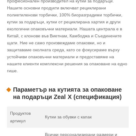
професионален производител на кутии за подаръци.
Нашите основни продукти включват рециклирани
полиетиленови торбички, 100% биоразградими торбички,
кутии за подаръци, кутии от рециклирана хартия и други
екологични опаковъчни материали. Нашата централа е в
Китай, с клонове във Виетнам, Камбоджа и Съединените
щати. Ние не само произвеждаме опаковки, но и
защитаваме околната среда, като се фокусираме върху
устойчиви опаковъчни материали и предоставяме на
нашите клиенти комплексни решения за опаковане на едно
гише.
Параметър на кутията за опаковане
на подаръци Zeal X (спецификация)
Продуктов
Кутии за обувки с капак
артикул
Всички персонализирани размери и