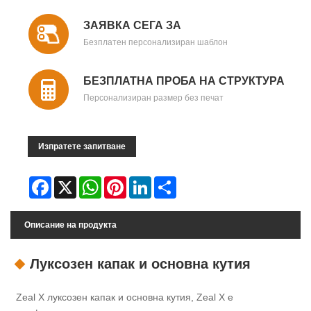
ЗАЯВКА СЕГА ЗА
Безплатен персонализиран шаблон
БЕЗПЛАТНА ПРОБА НА СТРУКТУРА
Персонализиран размер без печат
Изпратете запитване
Facebook
X
WhatsApp
Pinterest
LinkedIn
Share
Описание на продукта
Луксозен капак и основна кутия
Zeal X луксозен капак и основна кутия, Zeal X е