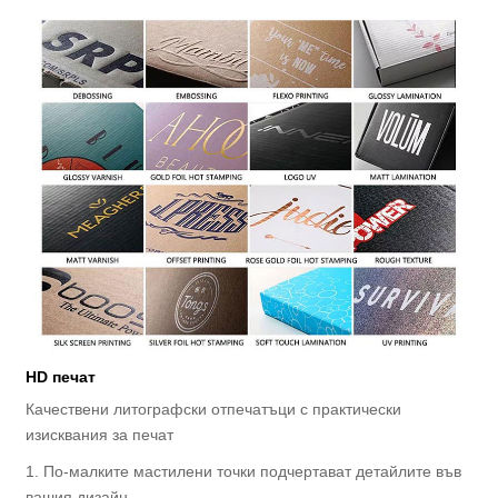
HD печат
Качествени литографски отпечатъци с практически
изисквания за печат
1. По-малките мастилени точки подчертават детайлите във
вашия дизайн