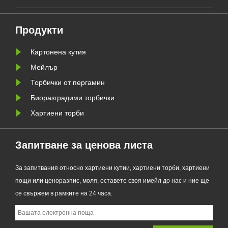
а да
Glassine Paper Bag. Проектиран
ния
като първокласна алтернатива на
Продукти
традиционните найлонови
торбички, новият продукт
Картонена кутия
съчетава проз......
Мейлър
Торбички от пергамин
Биоразградими торбички
Хартиени торби
Запитване за ценова листа
За запитвания относно хартиени кутии, хартиени торби, хартиени
пощи или ценоразпис, моля, оставете своя имейл до нас и ние ще
се свържем в рамките на 24 часа.