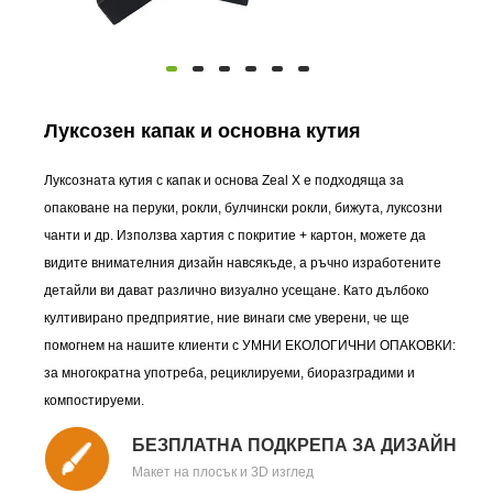
Луксозен капак и основна кутия
Луксозната кутия с капак и основа Zeal X е подходяща за
опаковане на перуки, рокли, булчински рокли, бижута, луксозни
чанти и др. Използва хартия с покритие + картон, можете да
видите внимателния дизайн навсякъде, а ръчно изработените
детайли ви дават различно визуално усещане. Като дълбоко
култивирано предприятие, ние винаги сме уверени, че ще
помогнем на нашите клиенти с УМНИ ЕКОЛОГИЧНИ ОПАКОВКИ:
за многократна употреба, рециклируеми, биоразградими и
компостируеми.
БЕЗПЛАТНА ПОДКРЕПА ЗА ДИЗАЙН
Макет на плосък и 3D изглед