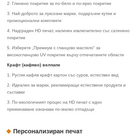
2. Глинено покритие за по-бяло и по-ярко покритие
3. Най-доброто за луксозни марки, подаръчни кутии и
промоционални комплекти
4. Надграден HD печат, наличен изключително със сатенено
покритие
5. Изберете „Премиум с гланцово мастило“ за
високогланцово UV покритие върху отпечатаните области
Крафт (кафяво) велпапе
1. Рустик кафяв крафт картон със суров, естествен вид
2. Идеален за марки, рекламиращи естествени продукти и
съставки
3. По-екологичният процес на HD печат с едно
преминаване означава по-малко отпадъци
Персонализиран печат