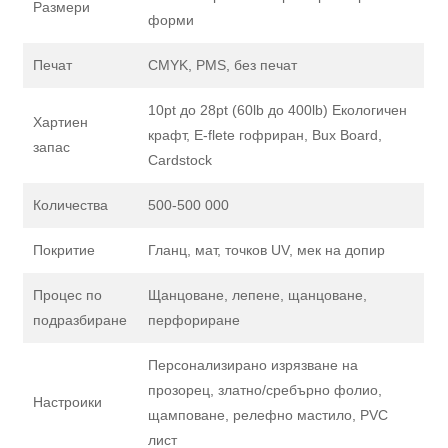
Размери
форми
Печат
CMYK, PMS, без печат
10pt до 28pt (60lb до 400lb) Екологичен
Хартиен
крафт, E-flete гофриран, Bux Board,
запас
Cardstock
Количества
500-500 000
Покритие
Гланц, мат, точков UV, мек на допир
Процес по
Щанцоване, лепене, щанцоване,
подразбиране
перфориране
Персонализирано изрязване на
прозорец, златно/сребърно фолио,
Настроики
щамповане, релефно мастило, PVC
лист