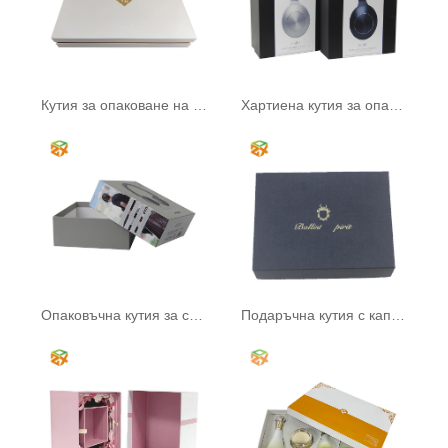
Кутия за опаковане на чай
Хартиена кутия за опаковане на цифрови аксесоари
Опаковъчна кутия за слушалки
Подаръчна кутия с капак Небе и Земя