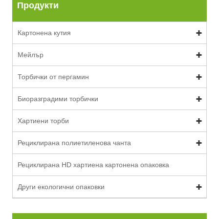
Продукти
Картонена кутия
Мейлър
Торбички от пергамин
Биоразградими торбички
Хартиени торби
Рециклирана полиетиленова чанта
Рециклирана HD хартиена картонена опаковка
Други екологични опаковки