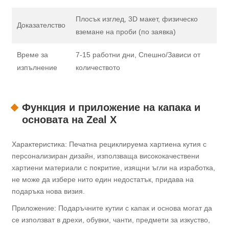
Плосък изглед, 3D макет, физическо
Доказателство
вземане на проби (по заявка)
Време за
7-15 работни дни, Спешно/Зависи от
изпълнение
количеството
Функция и приложение на капака и
основата на Zeal X
Характеристика: Печатна рециклируема хартиена кутия с
персонализиран дизайн, използваща висококачествени
хартиени материали с покритие, изящни ъгли на изработка,
не може да избере нито един недостатък, придава на
подаръка нова визия.
Приложение: Подаръчните кутии с капак и основа могат да
се използват в дрехи, обувки, чанти, предмети за изкуство,