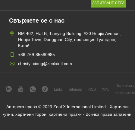
Свържете се с нас
RM 402, Flat B, Tianying Building, #20 Houjie Avenue,
Houjie Town, Dongguan City, провинция Гуангдонг,
Китай
+86-769-85580985
christy_xiong@zealxintl.com
Политика з
Links
Sitemap
RSS
XML
поверител
Авторско право © 2023 Zeal X International Limited - Хартиени
кутии, хартиени торби, хартиени пратки - Всички права запазени.