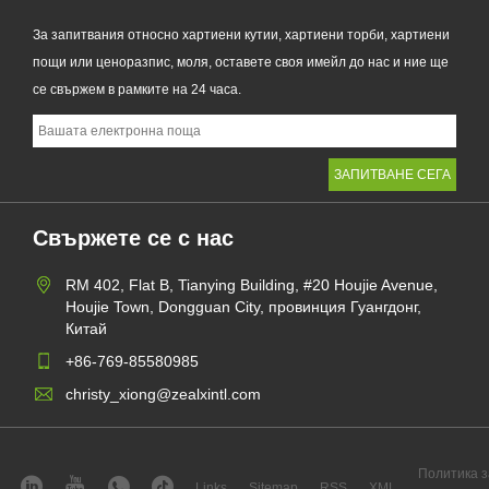
За запитвания относно хартиени кутии, хартиени торби, хартиени
пощи или ценоразпис, моля, оставете своя имейл до нас и ние ще
се свържем в рамките на 24 часа.
Свържете се с нас
RM 402, Flat B, Tianying Building, #20 Houjie Avenue,
Houjie Town, Dongguan City, провинция Гуангдонг,
Китай
+86-769-85580985
christy_xiong@zealxintl.com
Политика з
Links
Sitemap
RSS
XML