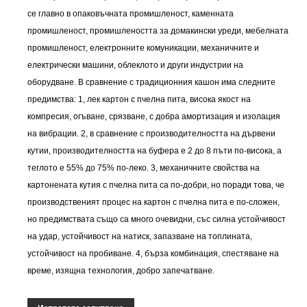
се главно в опаковъчната промишленост, каменната
промишленост, промишлеността за домакински уреди, мебелната
промишленост, електронните комуникации, механичните и
електрически машини, облеклото и други индустрии на
оборудване. В сравнение с традиционния кашон има следните
предимства: 1, лек картон с пчелна пита, висока якост на
компресия, огъване, срязване, с добра амортизация и изолация
на вибрации. 2, в сравнение с производителността на дървени
кутии, производителността на буфера е 2 до 8 пъти по-висока, а
теглото е 55% до 75% по-леко. 3, механичните свойства на
картонената кутия с пчелна пита са по-добри, но поради това, че
производственият процес на картон с пчелна пита е по-сложен,
но предимствата също са много очевидни, със силна устойчивост
на удар, устойчивост на натиск, запазване на топлината,
устойчивост на пробиване. 4, бърза комбинация, спестяване на
време, изящна технология, добро запечатване.