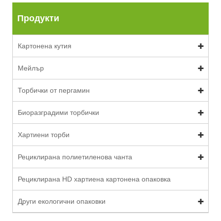
Продукти
Картонена кутия
Мейлър
Торбички от пергамин
Биоразградими торбички
Хартиени торби
Рециклирана полиетиленова чанта
Рециклирана HD хартиена картонена опаковка
Други екологични опаковки