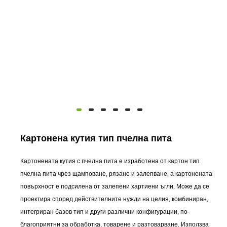
Картонена кутия тип пчелна пита
Картонената кутия с пчелна пита е изработена от картон тип
пчелна пита чрез щамповане, рязане и залепване, а картонената
повърхност е подсилена от залепени хартиени ъгли. Може да се
проектира според действителните нужди на целия, комбиниран,
интегриран базов тип и други различни конфигурации, по-
благоприятни за обработка, товарене и разтоварване. Използва