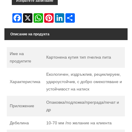
Изпратете запитване
Facebook
X
WhatsApp
Pinterest
LinkedIn
Share
Описание на продукта
Име на
Картонена кутия тип пчелна пита
продуктите
Екологичен, издръжлив, рециклируем,
Характеристика
удароустойчив, с добро омекотяване и
устойчивост на натиск
Опаковка/подложка/преграда/печат и
Приложение
др
Дебелина
10-70 мм /по желание на клиента