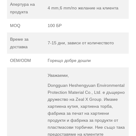
Апертура на
4 mm,6 mm/по желание на клиента
продукта
MOQ
100 БР
Време за
7-15 дни, зависи от количеството
доставка
OEM/ODM
Горещо добре дошли
Уважаеми,
Dongguan Heshengyuan Environmental
Protection Material Co., Ltd. е дъщерно
дружество на Zeal X Group. Имаме
хартиена кутия, хартиена торба,
фабрика за печат на хартиени
продукти и фабрика за продукти от
пластмасови торбички. Ние също така
предоставяме на клиентите