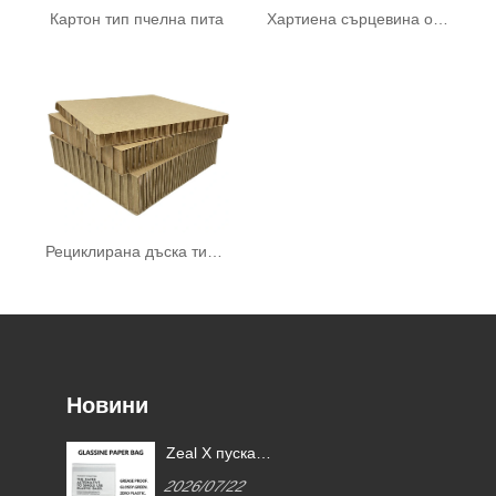
Картон тип пчелна пита
Хартиена сърцевина от пчелна пита
Рециклирана дъска тип пчелна пита
Новини
Zeal X пуска
и
персонализирани хартиени
2026/07/22