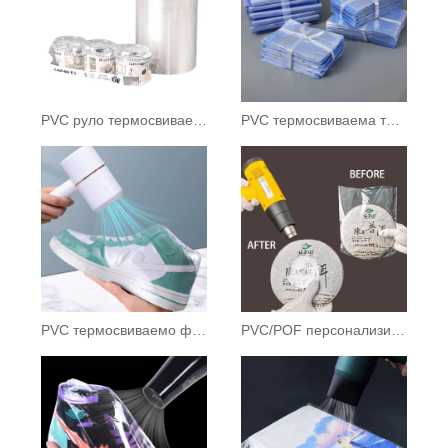
PVC руло термосвиваемо фолио
PVC термосвиваема торба
PVC термосвиваемо фолио
PVC/POF персонализирани термосвиваеми торби