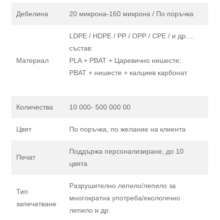
Дебелина
20 микрона-160 микрона / По поръчка
LDPE / HDPE / PP / OPP / CPE / и др.…
състав:
Материал
PLA + PBAT + Царевично нишесте;
PBAT + нишесте + калциев карбонат.
Количества
10 000- 500 000 00
Цвят
По поръчка, по желание на клиента
Поддържа персонализиране, до 10
Печат
цвята
Разрушително лепило/лепило за
Тип
многократна употреба/екологично
запечатване
лепило и др.