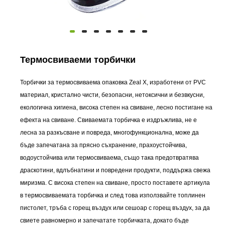
Термосвиваеми торбички
Торбички за термосвиваема опаковка Zeal X, изработени от PVC
материал, кристално чисти, безопасни, нетоксични и безвкусни,
екологична хигиена, висока степен на свиване, лесно постигане на
ефекта на свиване. Свиваемата торбичка е издръжлива, не е
лесна за разкъсване и повреда, многофункционална, може да
бъде запечатана за прясно съхранение, прахоустойчива,
водоустойчива или термосвиваема, също така предотвратява
драскотини, вдлъбнатини и повредени продукти, поддържа свежа
миризма. С висока степен на свиване, просто поставете артикула
в термосвиваемата торбичка и след това използвайте топлинен
пистолет, тръба с горещ въздух или сешоар с горещ въздух, за да
свиете равномерно и запечатате торбичката, докато бъде