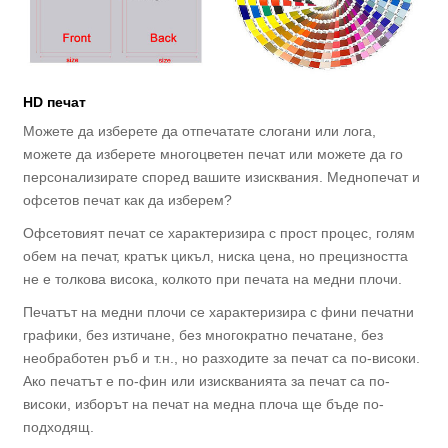
HD печат
Можете да изберете да отпечатате слогани или лога,
можете да изберете многоцветен печат или можете да го
персонализирате според вашите изисквания. Меднопечат и
офсетов печат как да изберем?
Офсетовият печат се характеризира с прост процес, голям
обем на печат, кратък цикъл, ниска цена, но прецизността
не е толкова висока, колкото при печата на медни плочи.
Печатът на медни плочи се характеризира с фини печатни
графики, без изтичане, без многократно печатане, без
необработен ръб и т.н., но разходите за печат са по-високи.
Ако печатът е по-фин или изискванията за печат са по-
високи, изборът на печат на медна плоча ще бъде по-
подходящ.