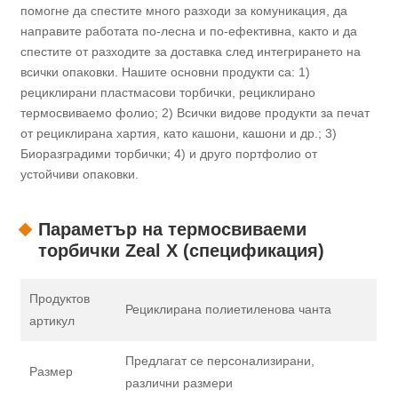
помогне да спестите много разходи за комуникация, да
направите работата по-лесна и по-ефективна, както и да
спестите от разходите за доставка след интегрирането на
всички опаковки. Нашите основни продукти са: 1)
рециклирани пластмасови торбички, рециклирано
термосвиваемо фолио; 2) Всички видове продукти за печат
от рециклирана хартия, като кашони, кашони и др.; 3)
Биоразградими торбички; 4) и друго портфолио от
устойчиви опаковки.
Параметър на термосвиваеми
торбички Zeal X (спецификация)
Продуктов
Рециклирана полиетиленова чанта
артикул
Предлагат се персонализирани,
Размер
различни размери