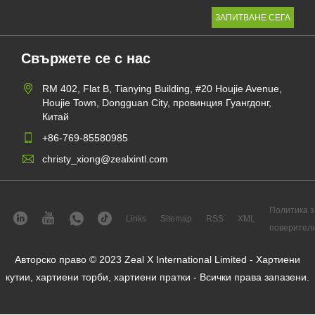
Свържете се с нас
RM 402, Flat B, Tianying Building, #20 Houjie Avenue,
Houjie Town, Dongguan City, провинция Гуангдонг,
Китай
+86-769-85580985
christy_xiong@zealxintl.com
Политика з
Links
Sitemap
RSS
XML
поверител
Авторско право © 2023 Zeal X International Limited - Хартиени
кутии, хартиени торби, хартиени пратки - Всички права запазени.