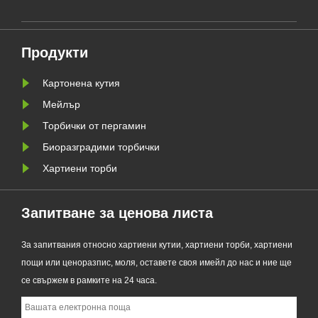
своята обновена серия Custom
а да
Glassine Paper Bag. Проектиран
ния
като първокласна алтернатива на
Продукти
традиционните найлонови
торбички, новият продукт
Картонена кутия
съчетава проз......
Мейлър
Торбички от пергамин
Биоразградими торбички
Хартиени торби
Запитване за ценова листа
За запитвания относно хартиени кутии, хартиени торби, хартиени
пощи или ценоразпис, моля, оставете своя имейл до нас и ние ще
се свържем в рамките на 24 часа.