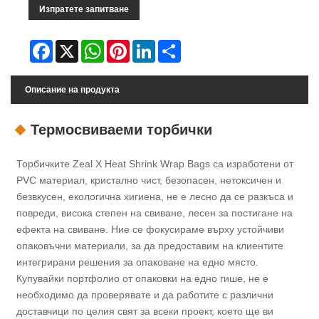
Изпратете запитване
Facebook
X
WhatsApp
Pinterest
LinkedIn
Share
Описание на продукта
Термосвиваеми торбички
Торбичките Zeal X Heat Shrink Wrap Bags са изработени от
PVC материал, кристално чист, безопасен, нетоксичен и
безвкусен, екологична хигиена, не е лесно да се разкъса и
повреди, висока степен на свиване, лесен за постигане на
ефекта на свиване. Ние се фокусираме върху устойчиви
опаковъчни материали, за да предоставим на клиентите
интегрирани решения за опаковане на едно място.
Купувайки портфолио от опаковки на едно гише, не е
необходимо да проверявате и да работите с различни
доставчици по целия свят за всеки проект, което ще ви