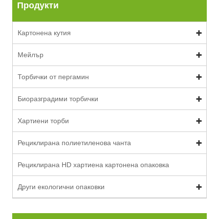
Продукти
Картонена кутия
Мейлър
Торбички от пергамин
Биоразградими торбички
Хартиени торби
Рециклирана полиетиленова чанта
Рециклирана HD хартиена картонена опаковка
Други екологични опаковки