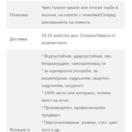
Чрез тъкани чували или плоски торби в
Опаковка
кашони, на палети с опаковка/Според
изискванията на клиента
10-15 работни дни, Спешно/Зависи от
Доставка
количеството
* Водоустойчив, удароустойчив, лек,
биоразградим, самозалепващ се
* за еднократна употреба, за
рециклиране, издръжлив, защитен,
издръжлив, сигурност
* 100% чисто нов материал, голяма
якост на опън
* Производител, професионален
продавач
* Персонализиране: размер, стил, цвят,
Функция и
лого и др.