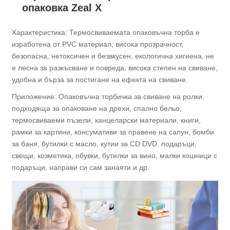
опаковка Zeal X
Характеристика: Термосвиваемата опаковъчна торба е
изработена от PVC материал, висока прозрачност,
безопасна, нетоксичен и безвкусен, екологична хигиена, не
е лесна за разкъсване и повреда, висока степен на свиване,
удобна и бърза за постигане на ефекта на свиване.
Приложение: Опаковъчна торбичка за свиване на ролки,
подходяща за опаковане на дрехи, спално бельо,
термосвиваеми пъзели, канцеларски материали, книги,
рамки за картини, консумативи за правене на сапун, бомби
за баня, бутилки с масло, кутии за CD DVD, подаръци,
свещи, козметика, обувки, бутилки за вино, малки кошници с
подаръци, направи си сам занаяти и др.