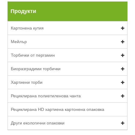
Продукти
Картонена кутия
Мейлър
Торбички от пергамин
Биоразградими торбички
Хартиени торби
Рециклирана полиетиленова чанта
Рециклирана HD хартиена картонена опаковка
Други екологични опаковки