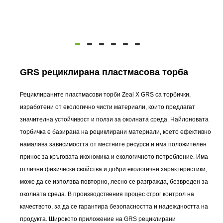
GRS рециклирана пластмасова торба
Рециклираните пластмасови торби Zeal X GRS са торбички,
изработени от екологично чисти материали, които предлагат
значителна устойчивост и ползи за околната среда. Найлоновата
торбичка е базирана на рециклирани материали, което ефективно
намалява зависимостта от местните ресурси и има положителен
принос за кръговата икономика и екологичното потребление. Има
отлични физически свойства и добри екологични характеристики,
може да се използва повторно, лесно се разгражда, безвреден за
околната среда. В производствения процес строг контрол на
качеството, за да се гарантира безопасността и надеждността на
продукта. Широкото приложение на GRS рециклирани