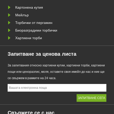
традиционните найлонови
торбички, новият продукт
Картонена кутия
съчетава проз......
Мейлър
Торбички от пергамин
Биоразградими торбички
Хартиени торби
Запитване за ценова листа
За запитвания относно хартиени кутии, хартиени торби, хартиени
пощи или ценоразпис, моля, оставете своя имейл до нас и ние ще
се свържем в рамките на 24 часа.
Свържете се с нас