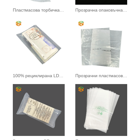
Пластмасова торбичка Ice Cube
Прозрачна опаковъчна чанта
100% рециклирана LDPE торба
Прозрачни пластмасови торбички от LDPE