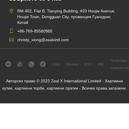
RM 402, Flat B, Tianying Building, #20 Houjie Avenue,
Houjie Town, Dongguan City, провинция Гуангдонг,
Китай
+86-769-85580985
christy_xiong@zealxintl.com
Политика з
Links
Sitemap
RSS
XML
поверител
Авторско право © 2023 Zeal X International Limited - Хартиени
кутии, хартиени торби, хартиени пратки - Всички права запазени.