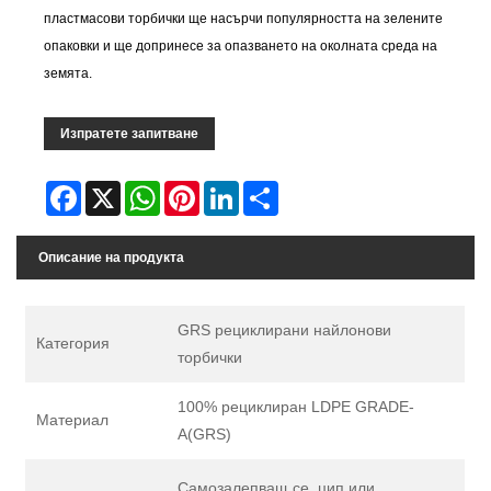
пластмасови торбички ще насърчи популярността на зелените
опаковки и ще допринесе за опазването на околната среда на
земята.
Изпратете запитване
Facebook
X
WhatsApp
Pinterest
LinkedIn
Share
Описание на продукта
GRS рециклирани найлонови
Категория
торбички
100% рециклиран LDPE GRADE-
Материал
A(GRS)
Самозалепващ се, цип или