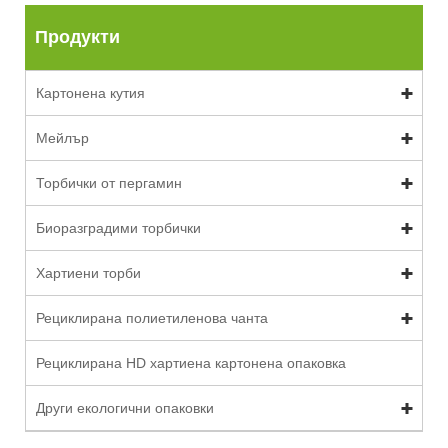
Продукти
Картонена кутия
Мейлър
Торбички от пергамин
Биоразградими торбички
Хартиени торби
Рециклирана полиетиленова чанта
Рециклирана HD хартиена картонена опаковка
Други екологични опаковки