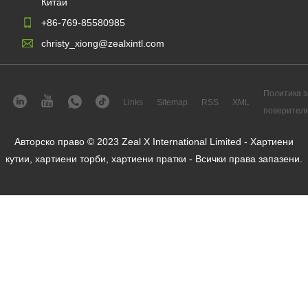
Китай
+86-769-85580985
christy_xiong@zealxintl.com
Политика з
Links
Sitemap
RSS
XML
поверител
Авторско право © 2023 Zeal X International Limited - Хартиени
кутии, хартиени торби, хартиени пратки - Всички права запазени.