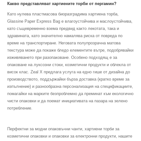
Какво представляват хартиените торби от пергамин?
Като нулева пластмасова биоразградима хартиена торба,
Glassine Paper Express Bag е влагоустойчива и маслоустойчива,
като същевременно взема предвид както лекотата, така и
здравината, като значително намалява риска от повреда по
време на транспортиране. Неговата полупрозрачна матова
текстура може да покаже бледо елементите вътре, подобрявайки
изживяването при разопаковане. Особено подходящ е за
опаковане на луксозни стоки, козметични продукти и облекла от
висок клас. Zeal X предлага услуга на едно гише от дизайна до
производството, поддържайки бърза доставка (кратко време за
изпълнение) и разнообразна персонализация на спецификациите,
помагайки на марките безпроблемно да преминат към екологично
чисти опаковки и да поемат инициативата на пазара на зелено
потребление.
Перфектни за модни опаковъчни чанти, хартиени торби за
козметични опаковки и опаковки за електронни продукти, нашите