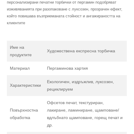
персонализирани печатни торбички от пергамин подобряват
изживяванията при разопаковане с луксозен, прозрачен ефект,
който повишава възприеманата стойност и ангажираността на
клиентите
Име на
Художествена експресна торбичка
продуктите
Материал
Пергаминова хартия
Екологичен, издръжлив, луксозен,
Характеристики
рециклируем
Офсетов печат, текстуриран,
Повърхностна
лакиране, ламиниране, щамповане/
обработка
вдлъбнато щамповане, горещ печат и
др.