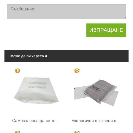
Може да ви хареса и
Самозалепваща се торбичка от пергамин
Екологични стъклени пликове