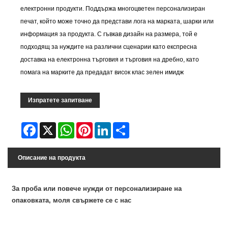
електронни продукти. Поддържа многоцветен персонализиран
печат, който може точно да представи лога на марката, шарки или
информация за продукта. С гъвкав дизайн на размера, той е
подходящ за нуждите на различни сценарии като експресна
доставка на електронна търговия и търговия на дребно, като
помага на марките да предадат висок клас зелен имидж
Изпратете запитване
Facebook
X
WhatsApp
Pinterest
LinkedIn
Share
Описание на продукта
За проба или повече нужди от персонализиране на
опаковката, моля свържете се с нас