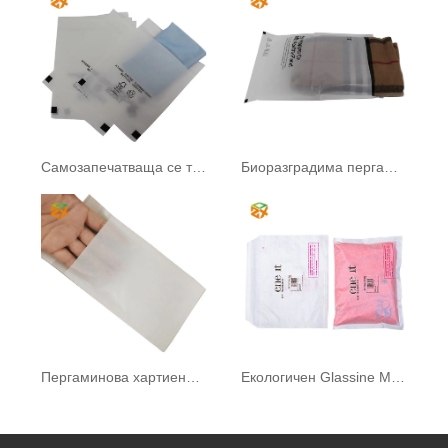
Самозапечатваща се торбичка от пергамин
Биоразградима пергаминова хартиена торба
Пергаминова хартиена торба
Екологичен Glassine Mailer