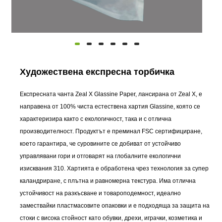
Художествена експресна торбичка
Експресната чанта Zeal X Glassine Paper, лансирана от Zeal X, е
направена от 100% чиста естествена хартия Glassine, която се
характеризира както с екологичност, така и с отлична
производителност. Продуктът е преминал FSC сертифициране,
което гарантира, че суровините се добиват от устойчиво
управлявани гори и отговарят на глобалните екологични
изисквания 310. Хартията е обработена чрез технология за супер
каландриране, с плътна и равномерна текстура. Има отлична
устойчивост на разкъсване и товароподемност, идеално
замествайки пластмасовите опаковки и е подходяща за защита на
стоки с висока стойност като обувки, дрехи, играчки, козметика и