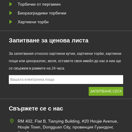
Торбички от пергамин
Биоразградими торбички
Хартиени торби
Запитване за ценова листа
За запитвания относно хартиени кутии, хартиени торби, хартиени
пощи или ценоразпис, моля, оставете своя имейл до нас и ние ще
се свържем в рамките на 24 часа.
Свържете се с нас
RM 402, Flat B, Tianying Building, #20 Houjie Avenue,
Houjie Town, Dongguan City, провинция Гуангдонг,