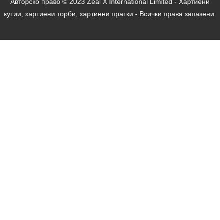
Авторско право © 2023 Zeal X International Limited - Хартиени
кутии, хартиени торби, хартиени пратки - Всички права запазени.