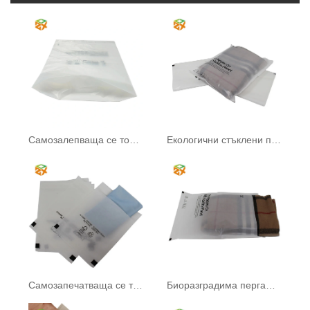
Самозалепваща се торбичка от пергамин
Екологични стъклени пликове
Самозапечатваща се торбичка от пергамин
Биоразградима пергаминова хартиена торба