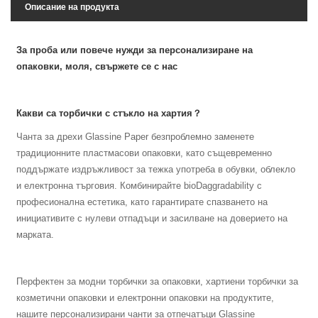
Описание на продукта
За проба или повече нужди за персонализиране на
опаковки, моля, свържете се с нас
Какви са торбички с стъкло на хартия？
Чанта за дрехи Glassine Paper безпроблемно заменете
традиционните пластмасови опаковки, като същевременно
поддържате издръжливост за тежка употреба в обувки, облекло
и електронна търговия. Комбинирайте ‌bioDaggradability‌ с
професионална естетика, като гарантирате спазването на
инициативите с нулеви отпадъци и засилване на доверието на
марката.
Перфектен за модни торбички за опаковки, хартиени торбички за
козметични опаковки и електронни опаковки на продуктите,
нашите персонализирани чанти за отпечатъци Glassine