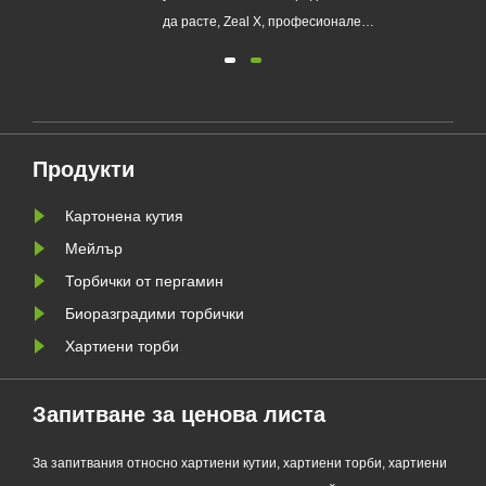
опаковки за еднократна
а
да расте, Zeal X, професионален
употреба
о
екологичен производител на
я
опаковки, официално пусна
своята обновена серия Custom
а да
Glassine Paper Bag. Проектиран
ния
като първокласна алтернатива на
Продукти
традиционните найлонови
торбички, новият продукт
Картонена кутия
съчетава проз......
Мейлър
Торбички от пергамин
Биоразградими торбички
Хартиени торби
Запитване за ценова листа
За запитвания относно хартиени кутии, хартиени торби, хартиени