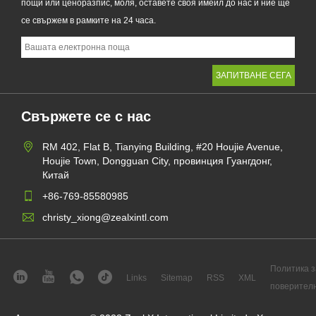
пощи или ценоразпис, моля, оставете своя имейл до нас и ние ще
се свържем в рамките на 24 часа.
Свържете се с нас
RM 402, Flat B, Tianying Building, #20 Houjie Avenue,
Houjie Town, Dongguan City, провинция Гуангдонг,
Китай
+86-769-85580985
christy_xiong@zealxintl.com
Политика з
Links
Sitemap
RSS
XML
поверител