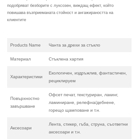
подобряват безборите с луксозен, виждащ ефект, който
повишава възприеманата стойност и ангажираността на
клиентите
Products Name
Чанта за дрехи за стъкло
Материал
Стъклена хартия
Екологичен, издръжлив, фантастичен,
Характеристики
рециклируем
Офсет печат, текстуриран, лакинг,
Повърхностно
ламиниране, релефна/дебнене,
завършване
горещо щамповане и т.н.
Лента, стикер, гъба, струна, съответни
Аксесоари
аксесоари и т.н.