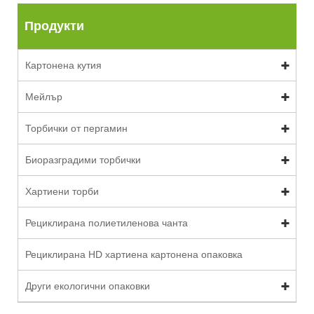
Продукти
Картонена кутия
Мейлър
Торбички от пергамин
Биоразградими торбички
Хартиени торби
Рециклирана полиетиленова чанта
Рециклирана HD хартиена картонена опаковка
Други екологични опаковки