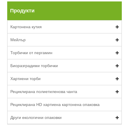
Продукти
Картонена кутия
Мейлър
Торбички от пергамин
Биоразградими торбички
Хартиени торби
Рециклирана полиетиленова чанта
Рециклирана HD хартиена картонена опаковка
Други екологични опаковки