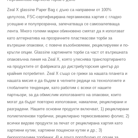
Zeal X glassine Paper Bag с дъно са направени от 100%
целулоза, FSC-сертифицирана пергаминова хартия с гладко
усещане и полупрозрачна, запечатваща се самозалепваща
лента. Много големи марки обикновено смятат да я използват
като алтернатива на прозрачните пластмасови торби за
вътрешни опаковки, с повече възобновяеми, рециклируеми и по-
кръгли опции. Glassine хартиените торби са част от вътрешната
опаковъчна линия на Zeal X, която улеснява транспортирането
на продуктите от фабриката до дистрибуторския център до
крайния потребител. Zeal X също се грижи за нашата планета и
нашата мисия е да бъдем в челните редици на технологиите и
глобалните тенденции, като работим с всеки от нашите
партньори, за да обмислим използването на опаковки, които
могат да бъдат повторно използвани, намалени, рециклирани и
разградени. Нашите основни продукти включват, 1) рециклирани
полиетиленови торбички, рециклирано термосвиваемо фолио; 2)
всички видове продукти за печат от рециклирана хартия като
хартиени кутии, хартиени пощенски кутии и др.; 3)
биоразградими торбички; 4) и друго портфолио от опции за