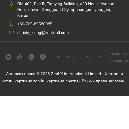
RM 402, Flat B, Tianying Building, #20 Houjie Avenue,
Houjie Town, Dongguan City, провинция Гуангдонг,
Китай
+86-769-85580985
christy_xiong@zealxintl.com
Политика з
Links
Sitemap
RSS
XML
поверител
Авторско право © 2023 Zeal X International Limited - Хартиени
кутии, хартиени торби, хартиени пратки - Всички права запазени.