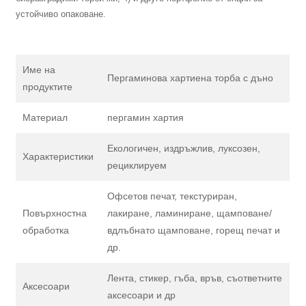
устойчиво опаковане.
Име на
Пергаминова хартиена торба с дъно
продуктите
Материал
пергамин хартия
Екологичен, издръжлив, луксозен,
Характеристики
рециклируем
Офсетов печат, текстуриран,
Повърхностна
лакиране, ламиниране, щамповане/
обработка
вдлъбнато щамповане, горещ печат и
др.
Лента, стикер, гъба, връв, съответните
Аксесоари
аксесоари и др