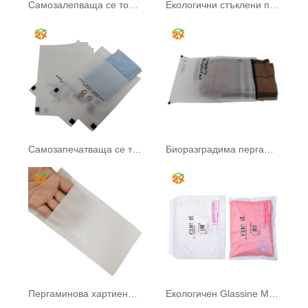
Самозалепваща се торбичка от пергамин
Екологични стъклени пликове
Самозапечатваща се торбичка от пергамин
Биоразградима пергаминова хартиена торба
Пергаминова хартиена торба
Екологичен Glassine Mailer