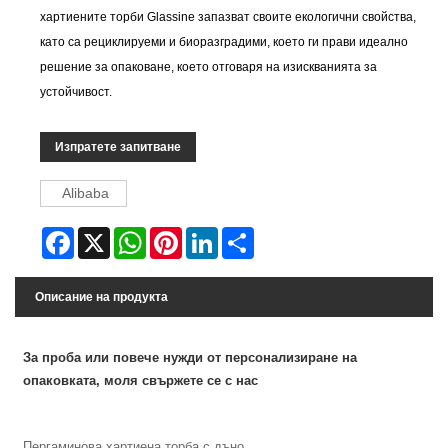
хартиените торби Glassine запазват своите екологични свойства,
като са рециклируеми и биоразградими, което ги прави идеално
решение за опаковане, което отговаря на изискванията за
устойчивост.
Изпратете запитване
Alibaba
Facebook
X
WhatsApp
Pinterest
LinkedIn
Share
Описание на продукта
За проба или повече нужди от персонализиране на
опаковката, моля свържете се с нас
Пергаминова хартиена торба с дъно