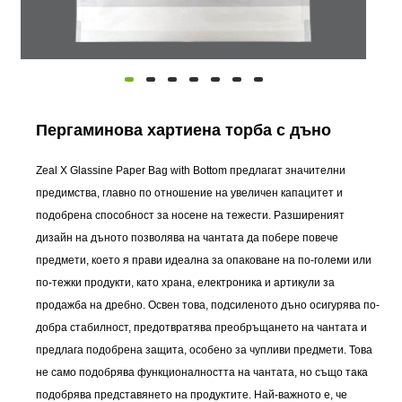
Пергаминова хартиена торба с дъно
Zeal X Glassine Paper Bag with Bottom предлагат значителни
предимства, главно по отношение на увеличен капацитет и
подобрена способност за носене на тежести. Разширеният
дизайн на дъното позволява на чантата да побере повече
предмети, което я прави идеална за опаковане на по-големи или
по-тежки продукти, като храна, електроника и артикули за
продажба на дребно. Освен това, подсиленото дъно осигурява по-
добра стабилност, предотвратява преобръщането на чантата и
предлага подобрена защита, особено за чупливи предмети. Това
не само подобрява функционалността на чантата, но също така
подобрява представянето на продуктите. Най-важното е, че