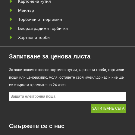
Картонена кутия
съчетава проз......
Мейлър
Торбички от пергамин
Биоразградими торбички
Хартиени торби
Запитване за ценова листа
За запитвания относно хартиени кутии, хартиени торби, хартиени
пощи или ценоразпис, моля, оставете своя имейл до нас и ние ще
се свържем в рамките на 24 часа.
Свържете се с нас