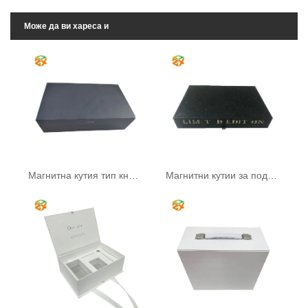
Може да ви хареса и
Магнитна кутия тип книга
Магнитни кутии за подаръци