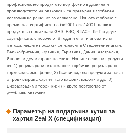
професионално продуктово портфолио в дизайна и
производството на опаковки и се превърна в глобален
доставчик на решения за опаковане. Нашата фабрика е
преминала сертификат по iso9001 / iso14001, нашите
продукти са преминали GRS, FSC, REACH, BHT и други
сертификати, с повече от 8 години опит и иновативни
методи, нашите продукти се изнасят в Съединените щати,
Великобритания, Франция, Германия, Дания, Австралия,
Япония и други страни по света. Нашите основни продукти
са: 1) рециклирани пластмасови торбички, рециклирано
термосвиваемо фолио; 2) Всички видове продукти за печат
от рециклирана хартия, като кашони, кашони и др.; 3)
Биоразградими торбички; 4) и друго портфолио от
устойчиви опаковки.
Параметър на подаръчна кутия за
хартия Zeal X (спецификация)