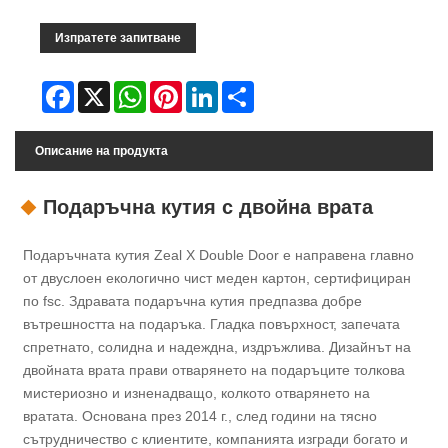
Изпратете запитване
Facebook
X
WhatsApp
Pinterest
LinkedIn
Share
Описание на продукта
Подаръчна кутия с двойна врата
Подаръчната кутия Zeal X Double Door е направена главно
от двуслоен екологично чист меден картон, сертифициран
по fsc. Здравата подаръчна кутия предпазва добре
вътрешността на подаръка. Гладка повърхност, запечата
спретнато, солидна и надеждна, издръжлива. Дизайнът на
двойната врата прави отварянето на подаръците толкова
мистериозно и изненадващо, колкото отварянето на
вратата. Основана през 2014 г., след години на тясно
сътрудничество с клиентите, компанията изгради богато и