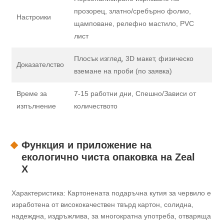
прозорец, златно/сребърно фолио,
Настроики
щамповане, релефно мастило, PVC
лист
Плосък изглед, 3D макет, физическо
Доказателство
вземане на проби (по заявка)
Време за
7-15 работни дни, Спешно/Зависи от
изпълнение
количеството
Функция и приложение на
екологично чиста опаковка на Zeal
X
Характеристика: Картонената подаръчна кутия за червило е
изработена от висококачествен твърд картон, солидна,
надеждна, издръжлива, за многократна употреба, отваряща