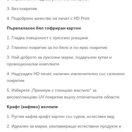
3. Без покритие
4. Подобрено качество на печат с HD Print
Първокласен бял гофриран картон
1. Гладка повърхност с луксозно усещане
2. Глинено покритие за по-бяло и по-ярко покритие
3. Най-доброто за луксозни марки, подаръчни кутии и
промоционални комплекти
4. Надграден HD печат, наличен изключително със сатенено
покритие
5. Изберете „Премиум с гланцово мастило“ за
високогланцово UV покритие върху отпечатаните области
Крафт (кафяво) велпапе
1. Рустик кафяв крафт картон със суров, естествен вид
2. Идеален за марки, рекламиращи естествени продукти и