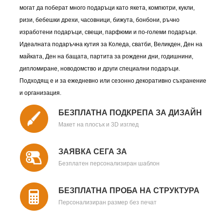
могат да поберат много подаръци като якета, компютри, кукли,
ризи, бебешки дрехи, часовници, бижута, бонбони, ръчно
изработени подаръци, свещи, парфюми и по-големи подаръци.
Идеалната подаръчна кутия за Коледа, сватби, Великден, Ден на
майката, Ден на бащата, партита за рождени дни, годишнини,
дипломиране, новодомство и други специални подаръци.
Подходящ е и за ежедневно или сезонно декоративно съхранение
и организация.
БЕЗПЛАТНА ПОДКРЕПА ЗА ДИЗАЙН
Макет на плосък и 3D изглед
ЗАЯВКА СЕГА ЗА
Безплатен персонализиран шаблон
БЕЗПЛАТНА ПРОБА НА СТРУКТУРА
Персонализиран размер без печат