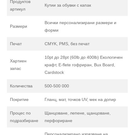
Продуктов
Кутии за обувки с капак
артикул
Всички персонализирани размери и
Размери
форми
Печат
CMYK, PMS, без печат
10pt до 28pt (60lb до 400lb) Екологичен
Хартиен
крафт, E-flete гофриран, Bux Board,
запас
Cardstock
Количества
500-500 000
Покритие
Гланц, мат, точков UV, мек на допир
Процес по
Щанцоване, лепене, щанцоване,
подразбиране
перфориране
Персонализирано изрязване на