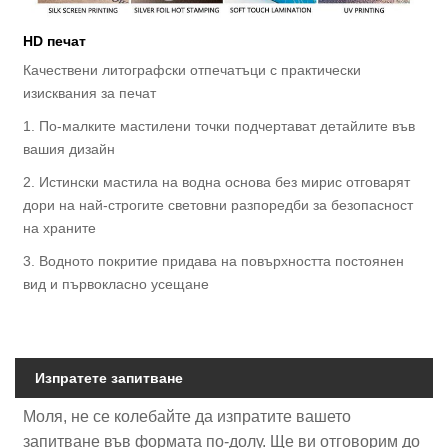
HD печат
Качествени литографски отпечатъци с практически
изисквания за печат
1. По-малките мастилени точки подчертават детайлите във
вашия дизайн
2. Истински мастила на водна основа без мирис отговарят
дори на най-строгите световни разпоредби за безопасност
на храните
3. Водното покритие придава на повърхността постоянен
вид и първокласно усещане
Изпратете запитване
Моля, не се колебайте да изпратите вашето
запитване във формата по-долу. Ще ви отговорим до