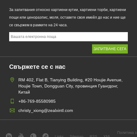
За запитвания относно хартиени кутии, хартиени торби, хартиени
пощи или ценоразпис, моля, оставете своя имейл до нас и ние ще
се свържем в рамките на 24 часа.
Свържете се с нас
RM 402, Flat B, Tianying Building, #20 Houjie Avenue,
Houjie Town, Dongguan City, провинция Гуангдонг,
Китай
+86-769-85580985
christy_xiong@zealxintl.com
Политика з
Links
Sitemap
RSS
XML