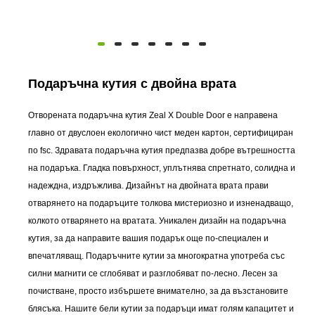
Подаръчна кутия с двойна врата
Отворената подаръчна кутия Zeal X Double Door е направена
главно от двуслоен екологично чист меден картон, сертифициран
по fsc. Здравата подаръчна кутия предпазва добре вътрешността
на подаръка. Гладка повърхност, уплътнява спретнато, солидна и
надеждна, издръжлива. Дизайнът на двойната врата прави
отварянето на подаръците толкова мистериозно и изненадващо,
колкото отварянето на вратата. Уникален дизайн на подаръчна
кутия, за да направите вашия подарък още по-специален и
впечатляващ. Подаръчните кутии за многократна употреба със
силни магнити се сглобяват и разглобяват по-лесно. Лесен за
почистване, просто избършете внимателно, за да възстановите
блясъка. Нашите бели кутии за подаръци имат голям капацитет и