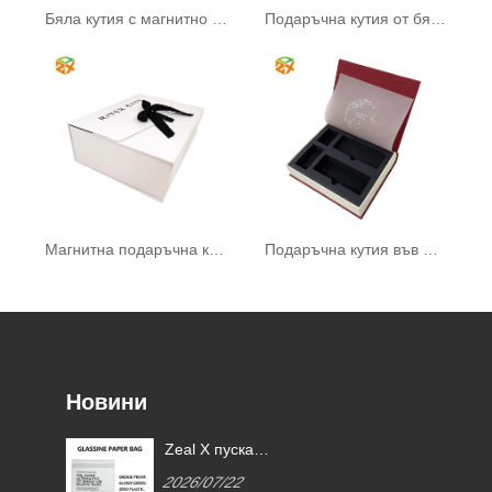
Бяла кутия с магнитно затваряне
Подаръчна кутия от бял картон
Магнитна подаръчна кутия с панделка
Подаръчна кутия във формата на книга
Новини
Zeal X пуска
и
персонализирани хартиени
2026/07/22