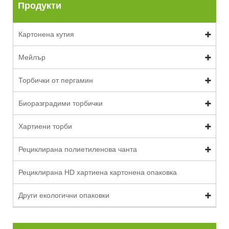
Продукти
Картонена кутия
Мейлър
Торбички от пергамин
Биоразградими торбички
Хартиени торби
Рециклирана полиетиленова чанта
Рециклирана HD хартиена картонена опаковка
Други екологични опаковки