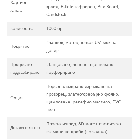
Хартиен
крафт, E-flete гофриран, Bux Board,
запас
Cardstock
Количества
1000 бр
Гланцов, матов, точков UV, мек на
Покритие
допир
Процес по
Щанцоване, лепене, щанцоване,
подразбиране
перфориране
Персонализирано изрязване на
прозорец, златно/сребърно фолио,
Опции
щамповане, релефно мастило, PVC
лист
Плосък изглед, 3D макет, физическо
Доказателство
вземане на проби (по заявка)