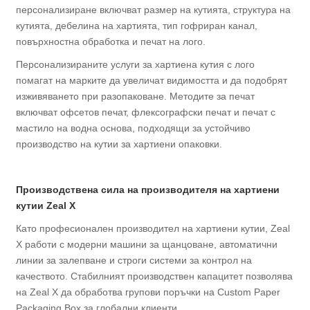
персонализиране включват размер на кутията, структура на
кутията, дебелина на хартията, тип гофриран канал,
повърхностна обработка и печат на лого.
Персонализираните услуги за хартиена кутия с лого
помагат на марките да увеличат видимостта и да подобрят
изживяването при разопаковане. Методите за печат
включват офсетов печат, флексографски печат и печат с
мастило на водна основа, подходящи за устойчиво
производство на кутии за хартиени опаковки.
Производствена сила на производителя на хартиени
кутии Zeal X
Като професионален производител на хартиени кутии, Zeal
X работи с модерни машини за щанцоване, автоматични
линии за залепване и строги системи за контрол на
качеството. Стабилният производствен капацитет позволява
на Zeal X да обработва групови поръчки на Custom Paper
Packaging Box за глобални клиенти.