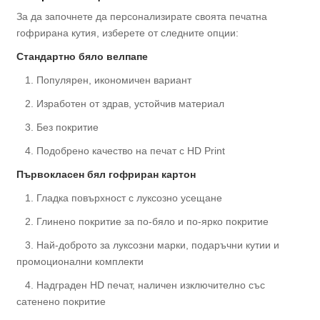
За да започнете да персонализирате своята печатна
гофрирана кутия, изберете от следните опции:
Стандартно бяло велпапе
1. Популярен, икономичен вариант
2. Изработен от здрав, устойчив материал
3. Без покритие
4. Подобрено качество на печат с HD Print
Първокласен бял гофриран картон
1. Гладка повърхност с луксозно усещане
2. Глинено покритие за по-бяло и по-ярко покритие
3. Най-доброто за луксозни марки, подаръчни кутии и
промоционални комплекти
4. Надграден HD печат, наличен изключително със
сатенено покритие