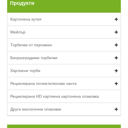
Продукти
Картонена кутия
Мейлър
Торбички от пергамин
Биоразградими торбички
Хартиени торби
Рециклирана полиетиленова чанта
Рециклирана HD хартиена картонена опаковка
Други екологични опаковки