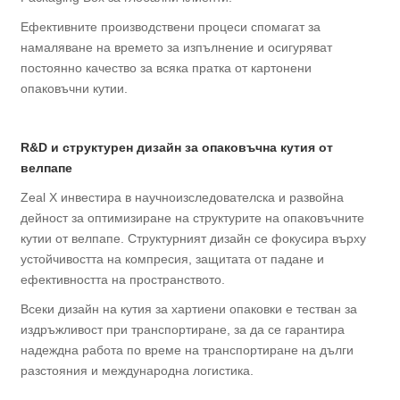
Ефективните производствени процеси спомагат за
намаляване на времето за изпълнение и осигуряват
постоянно качество за всяка пратка от картонени
опаковъчни кутии.
R&D и структурен дизайн за опаковъчна кутия от
велпапе
Zeal X инвестира в научноизследователска и развойна
дейност за оптимизиране на структурите на опаковъчните
кутии от велпапе. Структурният дизайн се фокусира върху
устойчивостта на компресия, защитата от падане и
ефективността на пространството.
Всеки дизайн на кутия за хартиени опаковки е тестван за
издръжливост при транспортиране, за да се гарантира
надеждна работа по време на транспортиране на дълги
разстояния и международна логистика.