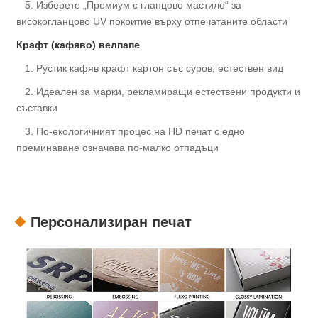
5. Изберете „Премиум с гланцово мастило“ за
високогланцово UV покритие върху отпечатаните области
Крафт (кафяво) велпапе
1. Рустик кафяв крафт картон със суров, естествен вид
2. Идеален за марки, рекламиращи естествени продукти и
съставки
3. По-екологичният процес на HD печат с едно
преминаване означава по-малко отпадъци
Персонализиран печат