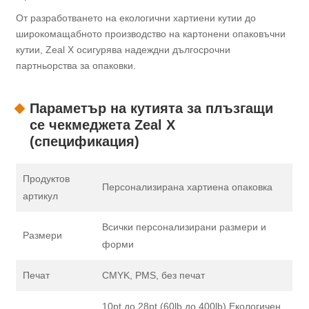
От разработването на екологични хартиени кутии до
широкомащабното производство на картонени опаковъчни
кутии, Zeal X осигурява надеждни дългосрочни
партньорства за опаковки.
Параметър на кутията за плъзгащи
се чекмеджета Zeal X
(спецификация)
Продуктов
Персонализирана хартиена опаковка
артикул
Всички персонализирани размери и
Размери
форми
Печат
CMYK, PMS, без печат
10pt до 28pt (60lb до 400lb) Екологичен