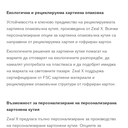
Екологична и рециклируема хартиена опаковка
Устойчивостта е ключово предимство на рециклируемата
хартиена опаковъчна кутия, произведена от Zeal X. Всички
персонализирани опции за хартиена опаковъчна кутия са
направени от рециклируема хартия и гофриран картон.
Екологичните решения за хартиени кутии помагат на
марките да отговарят на екологичните разпоредби, да
намалят употребата на пластмаса и да подобрят имиджа
на марката на световните пазари. Zeal X поддържа
сертифицирани от FSC хартиени материали и
рециклируеми опаковъчни структури от гофриран картон.
Възможност за персонализиране на персонализирана
картонена кутия
Zeal X предлага пълно персонализиране за производство
на персонализирани картонени кутии. Опциите за