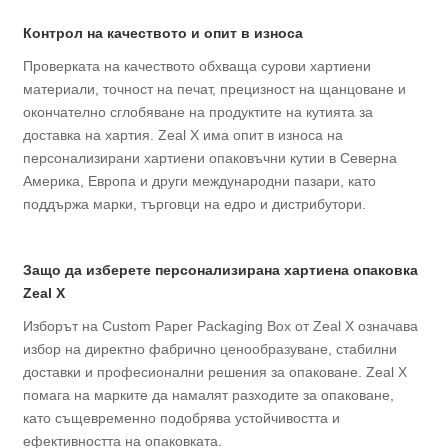
Контрол на качеството и опит в износа
Проверката на качеството обхваща сурови хартиени
материали, точност на печат, прецизност на щанцоване и
окончателно сглобяване на продуктите на кутията за
доставка на хартия. Zeal X има опит в износа на
персонализирани хартиени опаковъчни кутии в Северна
Америка, Европа и други международни пазари, като
поддържа марки, търговци на едро и дистрибутори.
Защо да изберете персонализирана хартиена опаковка
Zeal X
Изборът на Custom Paper Packaging Box от Zeal X означава
избор на директно фабрично ценообразуване, стабилни
доставки и професионални решения за опаковане. Zeal X
помага на марките да намалят разходите за опаковане,
като същевременно подобрява устойчивостта и
ефективността на опаковката.