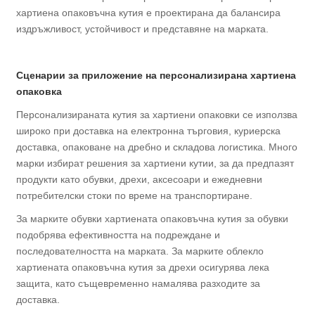
хартиена опаковъчна кутия е проектирана да балансира
издръжливост, устойчивост и представяне на марката.
Сценарии за приложение на персонализирана хартиена
опаковка
Персонализираната кутия за хартиени опаковки се използва
широко при доставка на електронна търговия, куриерска
доставка, опаковане на дребно и складова логистика. Много
марки избират решения за хартиени кутии, за да предпазят
продукти като обувки, дрехи, аксесоари и ежедневни
потребителски стоки по време на транспортиране.
За марките обувки хартиената опаковъчна кутия за обувки
подобрява ефективността на подреждане и
последователността на марката. За марките облекло
хартиената опаковъчна кутия за дрехи осигурява лека
защита, като същевременно намалява разходите за
доставка.