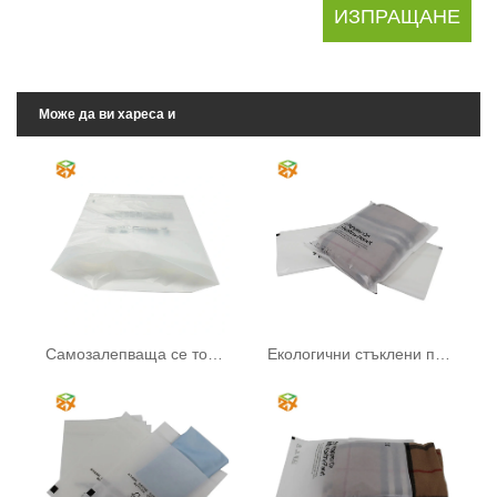
Може да ви хареса и
Самозалепваща се торбичка от пергамин
Екологични стъклени пликове