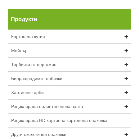
Продукти
Картонена кутия
Мейлър
Торбички от пергамин
Биоразградими торбички
Хартиени торби
Рециклирана полиетиленова чанта
Рециклирана HD хартиена картонена опаковка
Други екологични опаковки