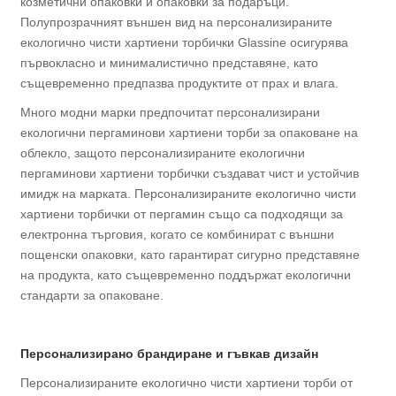
козметични опаковки и опаковки за подаръци.
Полупрозрачният външен вид на персонализираните
екологично чисти хартиени торбички Glassine осигурява
първокласно и минималистично представяне, като
същевременно предпазва продуктите от прах и влага.
Много модни марки предпочитат персонализирани
екологични пергаминови хартиени торби за опаковане на
облекло, защото персонализираните екологични
пергаминови хартиени торбички създават чист и устойчив
имидж на марката. Персонализираните екологично чисти
хартиени торбички от пергамин също са подходящи за
електронна търговия, когато се комбинират с външни
пощенски опаковки, като гарантират сигурно представяне
на продукта, като същевременно поддържат екологични
стандарти за опаковане.
Персонализирано брандиране и гъвкав дизайн
Персонализираните екологично чисти хартиени торби от