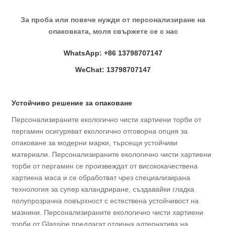
За проба или повече нужди от персонализиране на
опаковката, моля свържете се с нас
WhatsApp: +86 13798707147
WeChat: 13798707147
Устойчиво решение за опаковане
Персонализираните екологично чисти хартиени торби от
пергамин осигуряват екологично отговорна опция за
опаковане за модерни марки, търсещи устойчиви
материали. Персонализираните екологично чисти хартиени
торби от пергамин се произвеждат от висококачествена
хартиена маса и се обработват чрез специализирана
технология за супер каландриране, създавайки гладка
полупрозрачна повърхност с естествена устойчивост на
мазнини. Персонализираните екологично чисти хартиени
торби от Glassine предлагат отлична алтернатива на