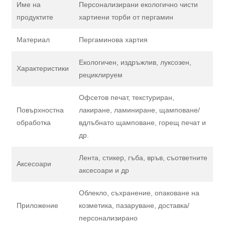
Име на
Персонализирани екологично чисти
продуктите
хартиени торби от пергамин
Материал
Пергаминова хартия
Екологичен, издръжлив, луксозен,
Характеристики
рециклируем
Офсетов печат, текстуриран,
Повърхностна
лакиране, ламиниране, щамповане/
обработка
вдлъбнато щамповане, горещ печат и
др.
Лента, стикер, гъба, връв, съответните
Аксесоари
аксесоари и др
Облекло, съхранение, опаковане на
Приложение
козметика, пазаруване, доставка/
персонализирано