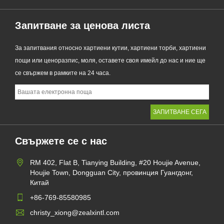
Запитване за ценова листа
За запитвания относно хартиени кутии, хартиени торби, хартиени
пощи или ценоразпис, моля, оставете своя имейл до нас и ние ще
се свържем в рамките на 24 часа.
Свържете се с нас
RM 402, Flat B, Tianying Building, #20 Houjie Avenue,
Houjie Town, Dongguan City, провинция Гуангдонг,
Китай
+86-769-85580985
christy_xiong@zealxintl.com