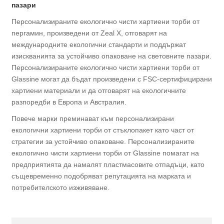
пазари
Персонализираните екологично чисти хартиени торби от
пергамин, произведени от Zeal X, отговарят на
международните екологични стандарти и поддържат
изискванията за устойчиво опаковане на световните пазари.
Персонализираните екологично чисти хартиени торби от
Glassine могат да бъдат произведени с FSC-сертифицирани
хартиени материали и да отговарят на екологичните
разпоредби в Европа и Австралия.
Повече марки преминават към персонализирани
екологични хартиени торби от стъклопакет като част от
стратегии за устойчиво опаковане. Персонализираните
екологично чисти хартиени торби от Glassine помагат на
предприятията да намалят пластмасовите отпадъци, като
същевременно подобряват репутацията на марката и
потребителското изживяване.