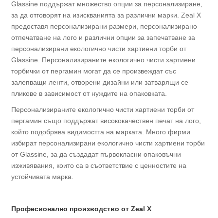
Glassine поддържат множество опции за персонализиране,
за да отговорят на изискванията за различни марки. Zeal X
предоставя персонализирани размери, персонализирано
отпечатване на лого и различни опции за запечатване за
персонализирани екологично чисти хартиени торби от
Glassine. Персонализираните екологично чисти хартиени
торбички от пергамин могат да се произвеждат със
залепващи ленти, отворени дизайни или затварящи се
пликове в зависимост от нуждите на опаковката.
Персонализираните екологично чисти хартиени торби от
пергамин също поддържат висококачествен печат на лого,
който подобрява видимостта на марката. Много фирми
избират персонализирани екологично чисти хартиени торби
от Glassine, за да създадат първокласни опаковъчни
изживявания, които са в съответствие с ценностите на
устойчивата марка.
Професионално производство от Zeal X