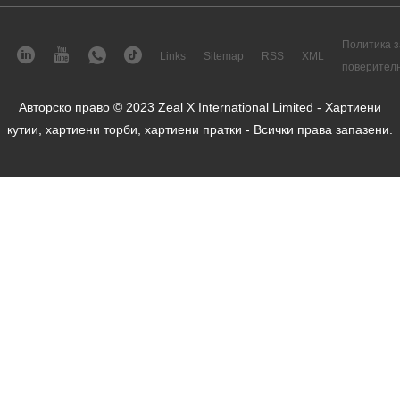
Политика з
Links
Sitemap
RSS
XML
поверител
Авторско право © 2023 Zeal X International Limited - Хартиени
кутии, хартиени торби, хартиени пратки - Всички права запазени.