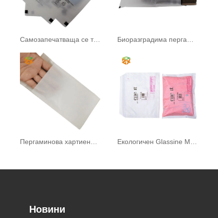
Самозапечатваща се торбичка от пергамин
Биоразградима пергаминова хартиена торба
Пергаминова хартиена торба
Екологичен Glassine Mailer
Новини