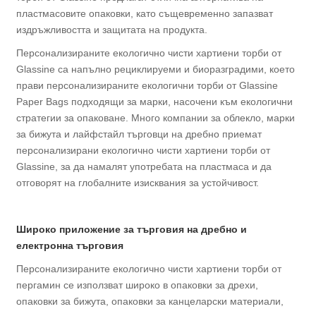
пластмасовите опаковки, като същевременно запазват
издръжливостта и защитата на продукта.
Персонализираните екологично чисти хартиени торби от
Glassine са напълно рециклируеми и биоразградими, което
прави персонализираните екологични торби от Glassine
Paper Bags подходящи за марки, насочени към екологични
стратегии за опаковане. Много компании за облекло, марки
за бижута и лайфстайл търговци на дребно приемат
персонализирани екологично чисти хартиени торби от
Glassine, за да намалят употребата на пластмаса и да
отговорят на глобалните изисквания за устойчивост.
Широко приложение за търговия на дребно и
електронна търговия
Персонализираните екологично чисти хартиени торби от
пергамин се използват широко в опаковки за дрехи,
опаковки за бижута, опаковки за канцеларски материали,