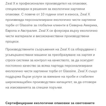
Zeal X е професионален производител на опаковки,
специализиран в решения за екологични хартиени
опаковки. С повече от 10 години опит в износа, Zeal X
произвежда персонализирани екологично чисти хартиени
торби от Glassine за глобални клиенти в Северна Америка,
Европа и Австралия. Zeal X се фокусира върху екологично
чисти материали и висококачествени производствени
процеси.
Производствените съоръжения на Zeal X са оборудвани с
усъвършенствани машини за преобразуване на хартия и
строги системи за контрол на качеството, за да осигурят
постоянно качество за всяка партида персонализирани
екологично чисти хартиени торби от Glassine. Zeal X също
поддържа бързи услуги за вземане на проби и стабилен
широкомащабен производствен капацитет, за да отговори
на изискванията за спешни поръчки.
Сертифицирани екологични опаковки за световните