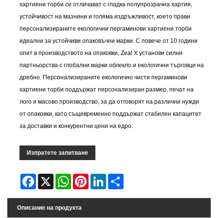
хартиени торби се отличават с гладка полупрозрачна хартия,
устойчивост на мазнини и голяма издръжливост, което прави
персонализираните екологични пергаминови хартиени торби
идеални за устойчиви опаковъчни марки. С повече от 10 години
опит в производството на опаковки, Zeal X установи силни
партньорства с глобални марки облекло и екологични търговци на
дребно. Персонализираните екологично чисти пергаминови
хартиени торби поддържат персонализиран размер, печат на
лого и масово производство, за да отговорят на различни нужди
от опаковки, като същевременно поддържат стабилен капацитет
за доставки и конкурентни цени на едро.
Изпратете запитване
Facebook
X
WhatsApp
Pinterest
LinkedIn
Share
Описание на продукта