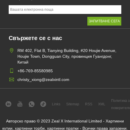
Свържете се с нас
RM 402, Flat B, Tianying Building, #20 Houjie Avenue,
Houjie Town, Dongguan City, провинция Гуангдонг,
Китай
+86-769-85580985
christy_xiong@zealxintl.com
Политика з
Links
Sitemap
RSS
XML
поверител
Авторско право © 2023 Zeal X International Limited - Хартиени
кутии, хартиени торби, хартиени пратки - Всички права запазени.