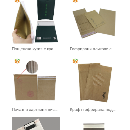
Пощенска кутия с крафт хартия Honeycomb Cushion
Гофрирани пликове с мехурчета
Печатни хартиени писма с пчелна пита
Крафт гофрирана подплатена кутия