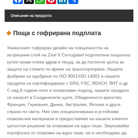
Описание на продукта
Поща с гофрирана подплата
Уникалният гофриран дизайн на повърхността на
вътрешния слой на Zeal X Corrugated подплатена пощенска
кутия прави плика здрав и твърд, за да постигне целта за
защита на стоките по време на транспортиране. Нашите
фабрики са одобрени по ISO 9001/ISO 14001 и нашите
продукти са сертифицирани с GRS, FSC, REACH, BHT и др.
С над 8 години опит и иновативен подход, нашите продукти
се изнасят в Съединените щати, Обединеното кралство,
Франция, Германия, Дания, Австралия, Япония и други
страни по света. Ние сме специализирани в устойчиви
опаковъчни материали и предоставяме на нашите клиенти
цялостни решения за опаковане на едно гише. Закупувайки
портфолио от опаковки на едно гише, не е необходимо да