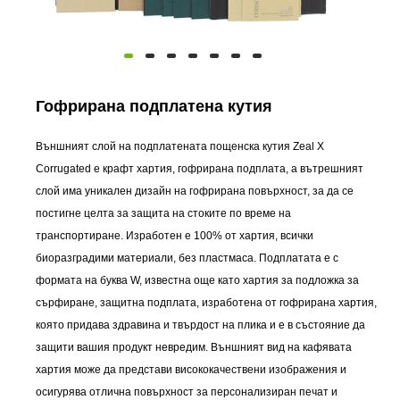
Гофрирана подплатена кутия
Външният слой на подплатената пощенска кутия Zeal X
Corrugated е крафт хартия, гофрирана подплата, а вътрешният
слой има уникален дизайн на гофрирана повърхност, за да се
постигне целта за защита на стоките по време на
транспортиране. Изработен е 100% от хартия, всички
биоразградими материали, без пластмаса. Подплатата е с
формата на буква W, известна още като хартия за подложка за
сърфиране, защитна подплата, изработена от гофрирана хартия,
която придава здравина и твърдост на плика и е в състояние да
защити вашия продукт невредим. Външният вид на кафявата
хартия може да представи висококачествени изображения и
осигурява отлична повърхност за персонализиран печат и