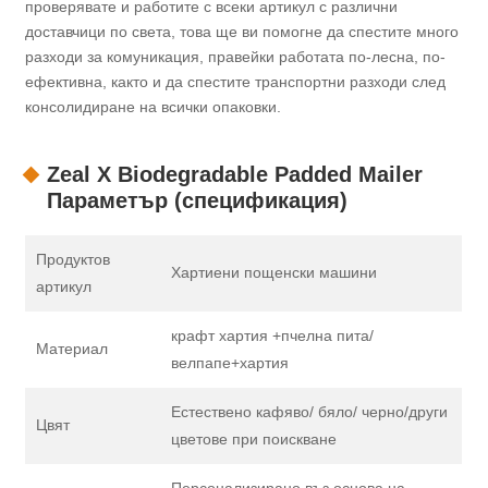
проверявате и работите с всеки артикул с различни
доставчици по света, това ще ви помогне да спестите много
разходи за комуникация, правейки работата по-лесна, по-
ефективна, както и да спестите транспортни разходи след
консолидиране на всички опаковки.
Zeal X Biodegradable Padded Mailer
Параметър (спецификация)
Продуктов
Хартиени пощенски машини
артикул
крафт хартия +пчелна пита/
Материал
велпапе+хартия
Естествено кафяво/ бяло/ черно/други
Цвят
цветове при поискване