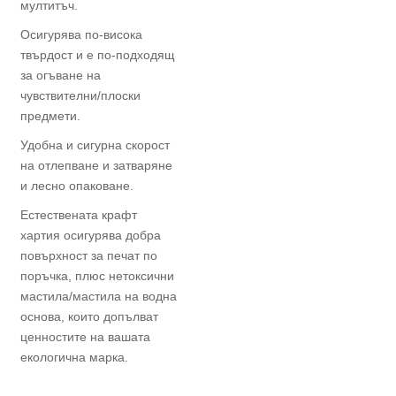
мултитъч.
Осигурява по-висока
твърдост и е по-подходящ
за огъване на
чувствителни/плоски
предмети.
Удобна и сигурна скорост
на отлепване и затваряне
и лесно опаковане.
Естествената крафт
хартия осигурява добра
повърхност за печат по
поръчка, плюс нетоксични
мастила/мастила на водна
основа, които допълват
ценностите на вашата
екологична марка.