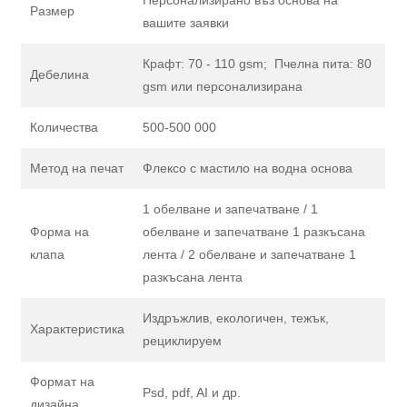
Персонализирано въз основа на
Размер
вашите заявки
Крафт: 70 - 110 gsm; Пчелна пита: 80
Дебелина
gsm или персонализирана
Количества
500-500 000
Метод на печат
Флексо с мастило на водна основа
1 обелване и запечатване / 1
Форма на
обелване и запечатване 1 разкъсана
клапа
лента / 2 обелване и запечатване 1
разкъсана лента
Издръжлив, екологичен, тежък,
Характеристика
рециклируем
Формат на
Psd, pdf, AI и др.
дизайна