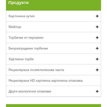
Продукти
Картонена кутия
Мейлър
Торбички от пергамин
Биоразградими торбички
Хартиени торби
Рециклирана полиетиленова чанта
Рециклирана HD хартиена картонена опаковка
Други екологични опаковки