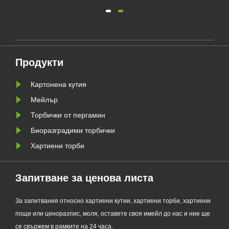
о
екологичен производител на
я
опаковки, официално пусна
своята обновена серия Custom
а да
Glassine Paper Bag. Проектиран
ния
като първокласна алтернатива на
Продукти
традиционните найлонови
торбички, новият продукт
Картонена кутия
съчетава проз......
Мейлър
Торбички от пергамин
Биоразградими торбички
Хартиени торби
Запитване за ценова листа
За запитвания относно хартиени кутии, хартиени торби, хартиени
пощи или ценоразпис, моля, оставете своя имейл до нас и ние ще
се свържем в рамките на 24 часа.