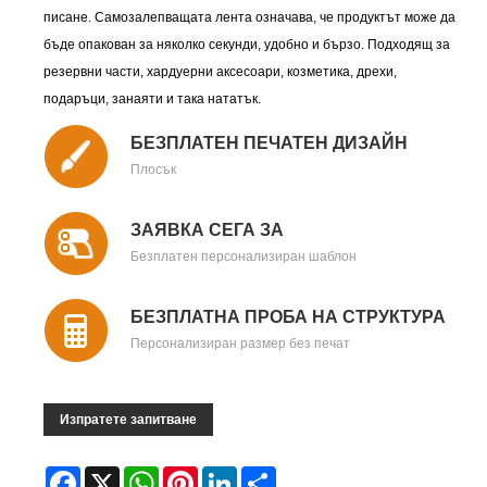
писане. Самозалепващата лента означава, че продуктът може да
бъде опакован за няколко секунди, удобно и бързо. Подходящ за
резервни части, хардуерни аксесоари, козметика, дрехи,
подаръци, занаяти и така нататък.
БЕЗПЛАТЕН ПЕЧАТЕН ДИЗАЙН
Плосък
ЗАЯВКА СЕГА ЗА
Безплатен персонализиран шаблон
БЕЗПЛАТНА ПРОБА НА СТРУКТУРА
Персонализиран размер без печат
Изпратете запитване
Facebook
X
WhatsApp
Pinterest
LinkedIn
Share