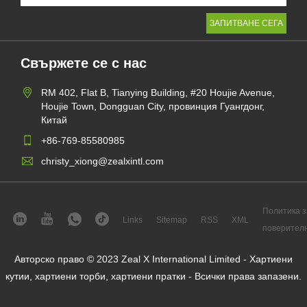
Свържете се с нас
RM 402, Flat B, Tianying Building, #20 Houjie Avenue,
Houjie Town, Dongguan City, провинция Гуангдонг,
Китай
+86-769-85580985
christy_xiong@zealxintl.com
Политика з
Links
Sitemap
RSS
XML
поверител
Авторско право © 2023 Zeal X International Limited - Хартиени
кутии, хартиени торби, хартиени пратки - Всички права запазени.