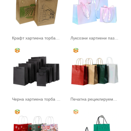
Крафт хартиена торба с дръжка
Луксозни хартиени пазарски чанти
Черна хартиена торба с дръжка
Печатна рециклируема хартиена торба