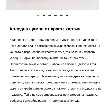
Коледна щампа от крафт хартия
Коледна хартиена торбичка Zeal X, с уникална текстура и топъл
цвят, добавя силна атмосфера към фестивала. Повърхността на
чантата е изработена от крафт хартия, със златни и червени
коледни шарки, привличащи вниманието и тържествени.
Процесът на печат е добър, шаблонът е ясен и цветът е ярък.
Тялото на чантата е издръжливо и може да побере всякакви
празнични подаръци. Независимо дали е подарък за роднини и
приятели, или търговска промоционална опаковка, тази коледна
щампа от крафт хартия може да покаже топлината и радостта на
празника. Той е не само вид опаковка, но и символ на празника,
добавящ безкрайна радост и топлина към Коледа.