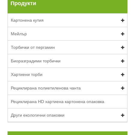
Продукти
Картонена кутия
Мейлър
Торбички от пергамин
Биоразградими торбички
Хартиени торби
Рециклирана полиетиленова чанта
Рециклирана HD хартиена картонена опаковка
Други екологични опаковки