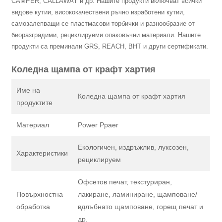
CAMPER, CALLAWAY и др. Нашите продукти включват всички
видове кутии, висококачествени ръчно изработени кутии,
самозалепващи се пластмасови торбички и разнообразие от
биоразградими, рециклируеми опаковъчни материали. Нашите
продукти са преминали GRS, REACH, BHT и други сертификати.
Коледна щампа от крафт хартия
Име на
Коледна щампа от крафт хартия
продуктите
Материал
Power Ppaer
Екологичен, издръжлив, луксозен,
Характеристики
рециклируем
Офсетов печат, текстуриран,
Повърхностна
лакиране, ламиниране, щамповане/
обработка
вдлъбнато щамповане, горещ печат и
др.