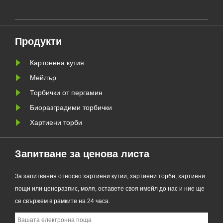
своята обновена серия Custom
а да
Glassine Paper Bag. Проектиран
ния
като първокласна алтернатива на
Продукти
традиционните найлонови
торбички, новият продукт
Картонена кутия
съчетава проз......
Мейлър
Торбички от пергамин
Биоразградими торбички
Хартиени торби
Запитване за ценова листа
За запитвания относно хартиени кутии, хартиени торби, хартиени
пощи или ценоразпис, моля, оставете своя имейл до нас и ние ще
се свържем в рамките на 24 часа.