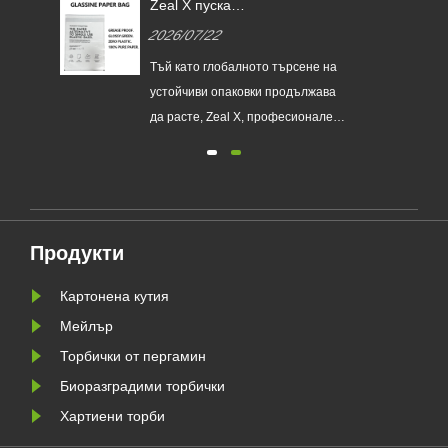
Zeal X пуска
и
персонализирани хартиени
2026/07/22
торби от Glassine, за да
помогне на световните марки
а
Тъй като глобалното търсене на
ЕС
да заменят пластмасовите
рби
устойчиви опаковки продължава
опаковки за еднократна
а
да расте, Zeal X, професионален
употреба
о
екологичен производител на
я
опаковки, официално пусна
своята обновена серия Custom
а да
Glassine Paper Bag. Проектиран
ния
като първокласна алтернатива на
Продукти
традиционните найлонови
торбички, новият продукт
Картонена кутия
съчетава проз......
Мейлър
Торбички от пергамин
Биоразградими торбички
Хартиени торби