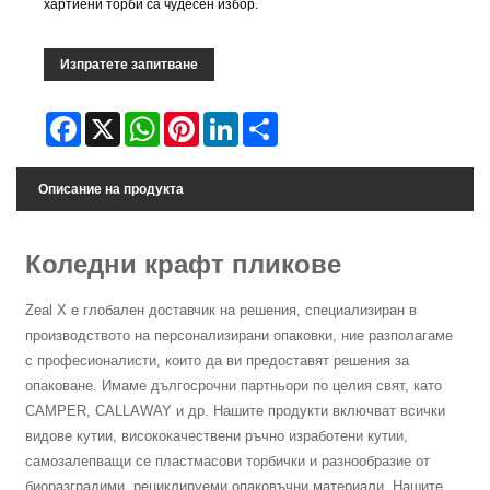
хартиени торби са чудесен избор.
Изпратете запитване
Facebook
X
WhatsApp
Pinterest
LinkedIn
Share
Описание на продукта
Коледни крафт пликове
Zeal X е глобален доставчик на решения, специализиран в
производството на персонализирани опаковки, ние разполагаме
с професионалисти, които да ви предоставят решения за
опаковане. Имаме дългосрочни партньори по целия свят, като
CAMPER, CALLAWAY и др. Нашите продукти включват всички
видове кутии, висококачествени ръчно изработени кутии,
самозалепващи се пластмасови торбички и разнообразие от
биоразградими, рециклируеми опаковъчни материали. Нашите