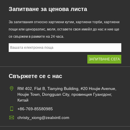
Запитване за ценова листа
За запитвания относно хартиени кутии, хартиени торби, хартиени
пощи или ценоразпис, моля, оставете своя имейл до нас и ние ще
се свържем в рамките на 24 часа.
Свържете се с нас
RM 402, Flat B, Tianying Building, #20 Houjie Avenue,
Houjie Town, Dongguan City, провинция Гуангдонг,
Китай
+86-769-85580985
christy_xiong@zealxintl.com