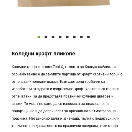
Коледни крафт пликове
Коледни крафт пликове Zeal X, темпото на Коледа наближава,
особено важно е да закупите партида от крафт хартиени торби с
отпечатани коледни шарки. Тези хартиени торбички са
изработени от здрава и издръжлива крафт хартия и са красиво
отпечатани, за да представят празнични коледни цветове и
шарки. Те могат не само да се използват за опаковане на
подаръци, но и да допринесат за празничната атмосфера на
празника. Независимо дали е изненада, пълна с подаръци, или
топлината на доставянето на празнични поздрави, тези крафт