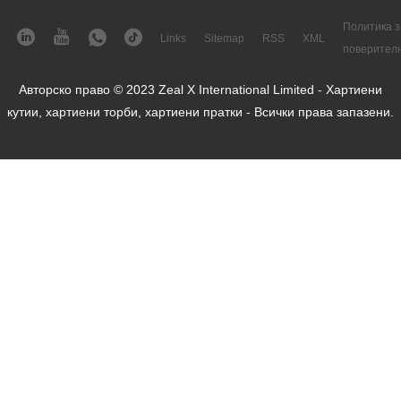
Политика з
Links
Sitemap
RSS
XML
поверител
Авторско право © 2023 Zeal X International Limited - Хартиени
кутии, хартиени торби, хартиени пратки - Всички права запазени.