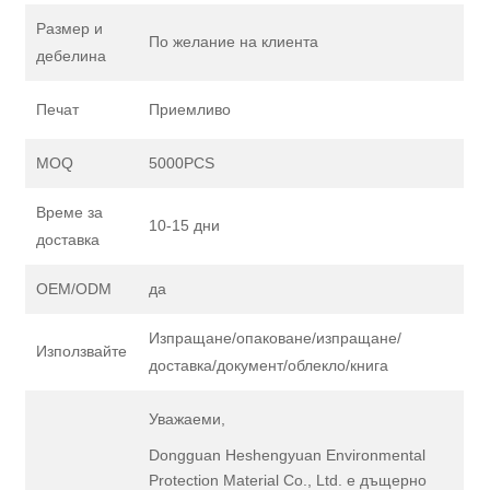
Размер и
По желание на клиента
дебелина
Печат
Приемливо
MOQ
5000PCS
Време за
10-15 дни
доставка
OEM/ODM
да
Изпращане/опаковане/изпращане/
Използвайте
доставка/документ/облекло/книга
Уважаеми,
Dongguan Heshengyuan Environmental
Protection Material Co., Ltd. е дъщерно