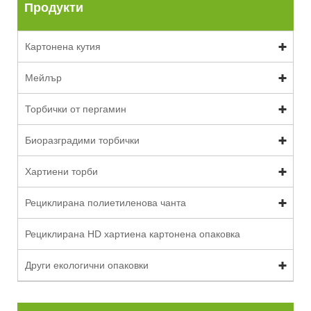
Продукти
Картонена кутия
Мейлър
Торбички от пергамин
Биоразградими торбички
Хартиени торби
Рециклирана полиетиленова чанта
Рециклирана HD хартиена картонена опаковка
Други екологични опаковки