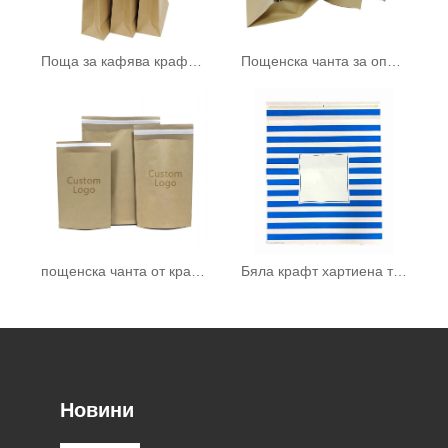
Поща за кафява крафт хартия
Пощенска чанта за опаковане
пощенска чанта от крафт хартия
Бяла крафт хартиена торба
Новини