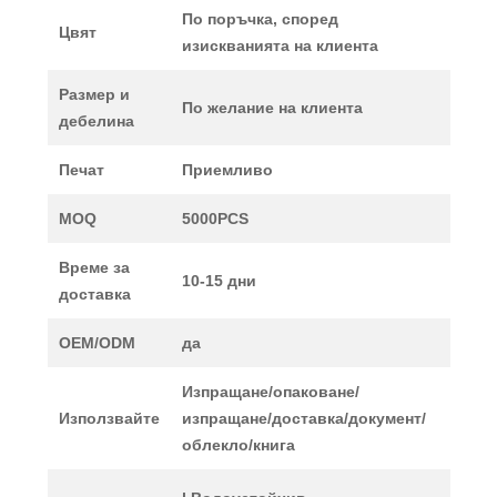
По поръчка, според
Цвят
изискванията на клиента
Размер и
По желание на клиента
дебелина
Печат
Приемливо
MOQ
5000PCS
Време за
10-15 дни
доставка
OEM/ODM
да
Изпращане/опаковане/
Използвайте
изпращане/доставка/документ/
облекло/книга