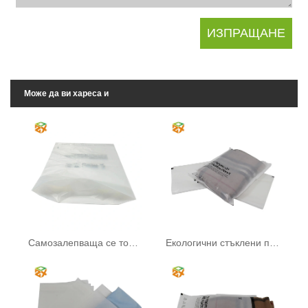
Може да ви хареса и
Самозалепваща се торбичка от пергамин
Екологични стъклени пликове