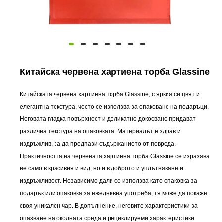
Китайска червена хартиена торба Glassine
Китайската червена хартиена торба Glassine, с яркия си цвят и
елегантна текстура, често се използва за опаковане на подаръци.
Неговата гладка повърхност и деликатно докосване придават
различна текстура на опаковката. Материалът е здрав и
издръжлив, за да предпази съдържанието от повреда.
Практичността на червената хартиена торба Glassine се изразява
не само в красивия й вид, но и в доброто й уплътняване и
издръжливост. Независимо дали се използва като опаковка за
подарък или опаковка за ежедневна употреба, тя може да покаже
своя уникален чар. В допълнение, неговите характеристики за
опазване на околната среда и рециклируеми характеристики