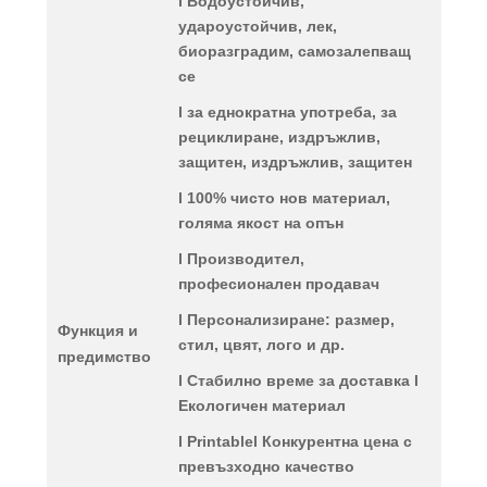
l Водоустойчив,
удароустойчив, лек,
биоразградим, самозалепващ
се
l за еднократна употреба, за
рециклиране, издръжлив,
защитен, издръжлив, защитен
l 100% чисто нов материал,
голяма якост на опън
l Производител,
професионален продавач
l Персонализиране: размер,
Функция и
стил, цвят, лого и др.
предимство
l Стабилно време за доставка l
Екологичен материал
l Printablel Конкурентна цена с
превъзходно качество