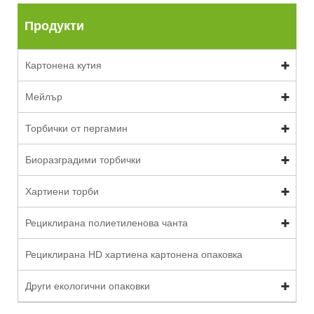
Продукти
Картонена кутия
Мейлър
Торбички от пергамин
Биоразградими торбички
Хартиени торби
Рециклирана полиетиленова чанта
Рециклирана HD хартиена картонена опаковка
Други екологични опаковки