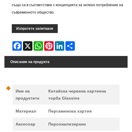
също са в съответствие с концепцията за зелено потребление на
съвременното общество.
Изпратете запитване
Facebook
X
WhatsApp
Pinterest
LinkedIn
Share
Описание на продукта
Име на
Китайска червена хартиена
продуктите
торба Glassine
Материал
Пергаминова хартия
Аксесоар
Персонализирано