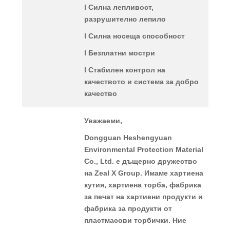
l Силна лепливост,
разрушително лепило
l Силна носеща способност
l Безплатни мостри
l Стабилен контрол на
качеството и система за добро
качество
Уважаеми,
Dongguan Heshengyuan
Environmental Protection Material
Co., Ltd. е дъщерно дружество
на Zeal X Group. Имаме хартиена
кутия, хартиена торба, фабрика
за печат на хартиени продукти и
фабрика за продукти от
пластмасови торбички. Ние