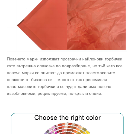
Повечето марки използват прозрачни найлонови торбички
като вътрешна опаковка по подразбиране, но тъй като все
повече марки се опитват да премахнат пластмасовите
опаковки от бизнеса си – много от тях преосмислят
пластмасовите торбички и се чудят дали има повече
възобновяеми, рециклируеми, по-кръгли опции.