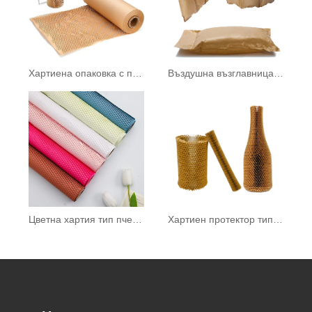
Хартиена опаковка с пчелна пита
Въздушна възглавница с хартиени мехурчета
Цветна хартия тип пчелна пита
Хартиен протектор тип пчелна пита