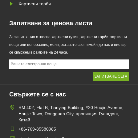
Хартиени торби
Запитване за ценова листа
За запитвания относно хартиени кутии, хартиени торби, хартиени
пощи или ценоразпис, моля, оставете своя имейл до нас и ние ще
се свържем в рамките на 24 часа.
Свържете се с нас
RM 402, Flat B, Tianying Building, #20 Houjie Avenue,
Houjie Town, Dongguan City, провинция Гуангдонг,
Китай
+86-769-85580985