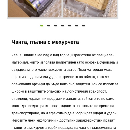
Чанта, пълна с мехурчета
Zeal X Bubble filled bag е вид торба, изработена от специален
материал, който използва полиетилен като основна суровина и
съдържа много малки мехурчета вътре. Този материал може
ефективно да намали удара и триенето на обекта, така че
опакования артикул да бъде напълно защитен. Той се използва
широко в защитните опаковки на логистичния транспорт,
стъклени, керамични продукти и занаяти, тъй като те не само
могат да предотвратят повреждането на стоките по време на
транспортиране, но и ефективно да абсорбират удари и удари.
Неговите леки, екологични и достъпни характеристики правят
пълните с мехурчета торби неразделна част от съвременната