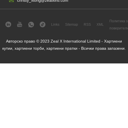
christy_xiong@zealxintl.com
Политика з
Links
Sitemap
RSS
XML
поверител
Авторско право © 2023 Zeal X International Limited - Хартиени
кутии, хартиени торби, хартиени пратки - Всички права запазени.