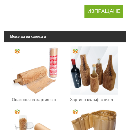
Може да ви хареса и
Опаковъчна хартия с пчелна пита
Хартиен калъф с пчелна пита