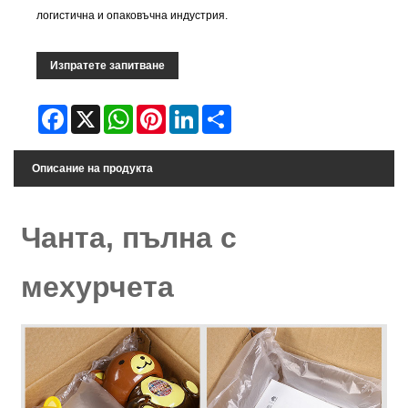
логистична и опаковъчна индустрия.
Изпратете запитване
Facebook
X
WhatsApp
Pinterest
LinkedIn
Share
Описание на продукта
Чанта, пълна с
мехурчета