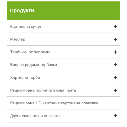
Продукти
Картонена кутия
Мейлър
Торбички от пергамин
Биоразградими торбички
Хартиени торби
Рециклирана полиетиленова чанта
Рециклирана HD хартиена картонена опаковка
Други екологични опаковки