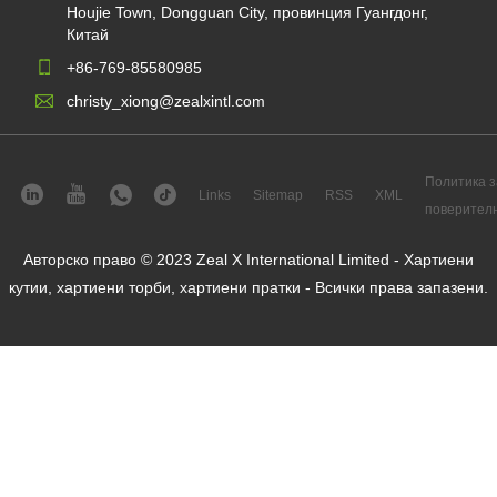
Houjie Town, Dongguan City, провинция Гуангдонг,
Китай
+86-769-85580985
christy_xiong@zealxintl.com
Политика з
Links
Sitemap
RSS
XML
поверител
Авторско право © 2023 Zeal X International Limited - Хартиени
кутии, хартиени торби, хартиени пратки - Всички права запазени.