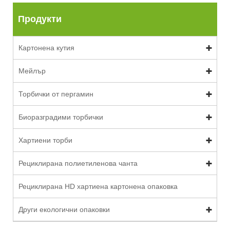
Продукти
Картонена кутия
Мейлър
Торбички от пергамин
Биоразградими торбички
Хартиени торби
Рециклирана полиетиленова чанта
Рециклирана HD хартиена картонена опаковка
Други екологични опаковки