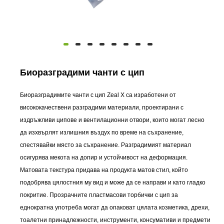
Биоразградими чанти с цип
Биоразградимите чанти с цип Zeal X са изработени от
висококачествени разградими материали, проектирани с
издръжливи ципове и вентилационни отвори, които могат лесно
да изхвърлят излишния въздух по време на съхранение,
спестявайки място за съхранение. Разградимият материал
осигурява мекота на допир и устойчивост на деформация.
Матовата текстура придава на продукта матов стил, който
подобрява цялостния му вид и може да се направи и като гладко
покритие. Прозрачните пластмасови торбички с цип за
еднократна употреба могат да опаковат цялата козметика, дрехи,
тоалетни принадлежности, инструменти, консумативи и предмети