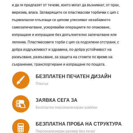
и да ги предпазят от течове, които могат да възникнат, от прах,
миризма, влага. Затварящите се пластмасови торбички с цип с
първокласни плъзгащи се ципове улесняват незабавното
самозапечатване, ускорявайки операциите по опаковане,
изпращане и изпращане без допълнително запечатване или
лепенка. Пластмасовите торби с цип са подсилени отстрани, с
добра издръжливост и здравина, по-добра устойчивост на
разкъсване, разкъсване, за защита на стоките по време на
съхранение, транспортиране и изпращане по пощата.
БЕЗПЛАТЕН ПЕЧАТЕН ДИЗАЙН
Плосък
ЗАЯВКА СЕГА ЗА
Безплатен персонализиран шаблон
БЕЗПЛАТНА ПРОБА НА СТРУКТУРА
Персонализиран размер без печат