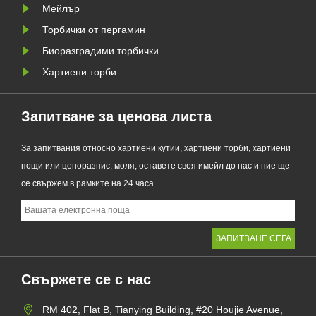
съчетава проз......
Мейлър
Торбички от пергамин
Биоразградими торбички
Хартиени торби
Запитване за ценова листа
За запитвания относно хартиени кутии, хартиени торби, хартиени
пощи или ценоразпис, моля, оставете своя имейл до нас и ние ще
се свържем в рамките на 24 часа.
Свържете се с нас
RM 402, Flat B, Tianying Building, #20 Houjie Avenue,