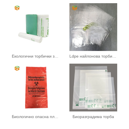
Екологични торбички за кучешки изпражнения
Ldpe найлонова торбичка
Биологично опасна пластмасова торба за боклук
Биоразградима торба