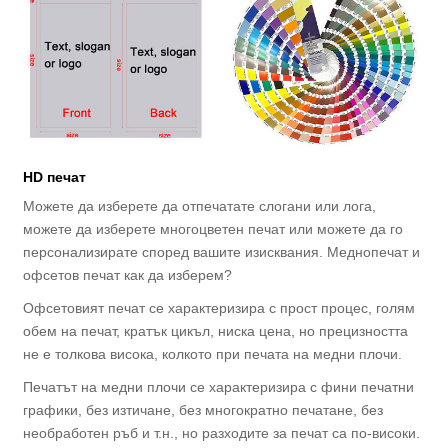
HD печат
Можете да изберете да отпечатате слогани или лога,
можете да изберете многоцветен печат или можете да го
персонализирате според вашите изисквания. Меднопечат и
офсетов печат как да изберем?
Офсетовият печат се характеризира с прост процес, голям
обем на печат, кратък цикъл, ниска цена, но прецизността
не е толкова висока, колкото при печата на медни плочи.
Печатът на медни плочи се характеризира с фини печатни
графики, без изтичане, без многократно печатане, без
необработен ръб и т.н., но разходите за печат са по-високи.