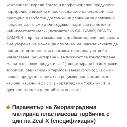
компанията изгради богато и професионално продуктово
портфолио в дизайна и производството на опаковки и се
превърна в глобален доставчик на решения за опаковане.
Гордеем се, че сме дългогодишен партньор на някои от
най-известните марки, включително CALLAWAY, DISNEY,
CAMPER и др. Като компания с дълбоки корени, ние винаги
сме уверени, че можем да помогнем на нашите клиенти да
постигнат интелигентни опаковки: повторна употреба,
намаляване, рециклиране и възможност за компостиране.
Нашите основни продукти са: 1) рециклирани пластмасови
торбички, рециклирано термосвиваемо фолио; 2) Всички
видове продукти за печат на рециклирана хартия, като
кашони, кашони и др.; 3) Биоразградими торбички; 4) и
друго портфолио от устойчиви опаковки.
Параметър на биоразградима
матирана пластмасова торбичка с
цип на Zeal X (спецификация)