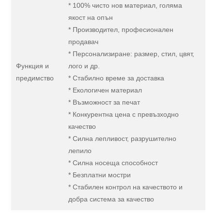
* 100% чисто нов материал, голяма
якост на опън
* Производител, професионален
продавач
* Персонализиране: размер, стил, цвят,
Функция и
лого и др.
предимство
* Стабилно време за доставка
* Екологичен материал
* Възможност за печат
* Конкурентна цена с превъзходно
качество
* Силна лепливост, разрушително
лепило
* Силна носеща способност
* Безплатни мостри
* Стабилен контрол на качеството и
добра система за качество