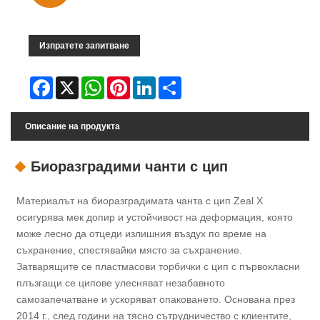
Изпратете запитване
Facebook
X
WhatsApp
Pinterest
LinkedIn
Share
Описание на продукта
Биоразградими чанти с цип
Материалът на биоразградимата чанта с цип Zeal X
осигурява мек допир и устойчивост на деформация, която
може лесно да отцеди излишния въздух по време на
съхранение, спестявайки място за съхранение.
Затварящите се пластмасови торбички с цип с първокласни
плъзгащи се ципове улесняват незабавното
самозапечатване и ускоряват опаковането. Основана през
2014 г., след години на тясно сътрудничество с клиентите,