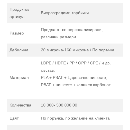
Продуктов
Биоразградими торбички
артикул
Предлагат се персонализирани,
Размер
различни размери
Дебелина
20 микрона-160 микрона / По поръчка
LDPE / HDPE / PP / OPP / CPE / и др.
състав:
Материал
PLA + PBAT + Царевично нишесте;
PBAT + нишесте + калциев карбонат.
Количества
10 000- 500 000 00
Цвят
По поръчка, по желание на клиента