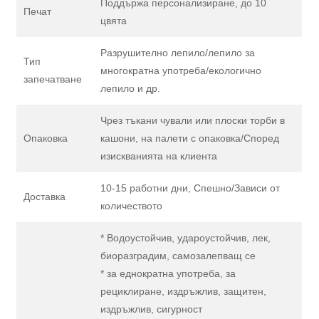
Поддържа персонализиране, до 10
Печат
цвята
Разрушително лепило/лепило за
Тип
многократна употреба/екологично
запечатване
лепило и др.
Чрез тъкани чували или плоски торби в
Опаковка
кашони, на палети с опаковка/Според
изискванията на клиента
10-15 работни дни, Спешно/Зависи от
Доставка
количеството
* Водоустойчив, удароустойчив, лек,
биоразградим, самозалепващ се
* за еднократна употреба, за
рециклиране, издръжлив, защитен,
издръжлив, сигурност