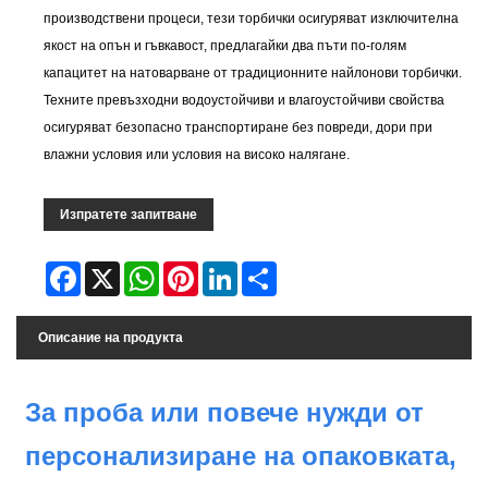
производствени процеси, тези торбички осигуряват изключителна
якост на опън и гъвкавост, предлагайки два пъти по-голям
капацитет на натоварване от традиционните найлонови торбички.
Техните превъзходни водоустойчиви и влагоустойчиви свойства
осигуряват безопасно транспортиране без повреди, дори при
влажни условия или условия на високо налягане.
Изпратете запитване
Facebook
X
WhatsApp
Pinterest
LinkedIn
Share
Описание на продукта
За проба или повече нужди от
персонализиране на опаковката,