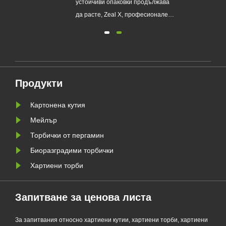
рби
устойчиви опаковки продължава
опаковки за еднократна
а
да расте, Zeal X, професионален
употреба
о
екологичен производител на
я
опаковки, официално пусна
своята обновена серия Custom
а да
Glassine Paper Bag. Проектиран
ния
като първокласна алтернатива на
Продукти
традиционните найлонови
торбички, новият продукт
Картонена кутия
съчетава проз......
Мейлър
Торбички от пергамин
Биоразградими торбички
Хартиени торби
Запитване за ценова листа
За запитвания относно хартиени кутии, хартиени торби, хартиени