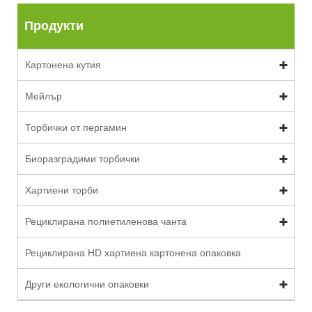
Продукти
Картонена кутия
Мейлър
Торбички от пергамин
Биоразградими торбички
Хартиени торби
Рециклирана полиетиленова чанта
Рециклирана HD хартиена картонена опаковка
Други екологични опаковки