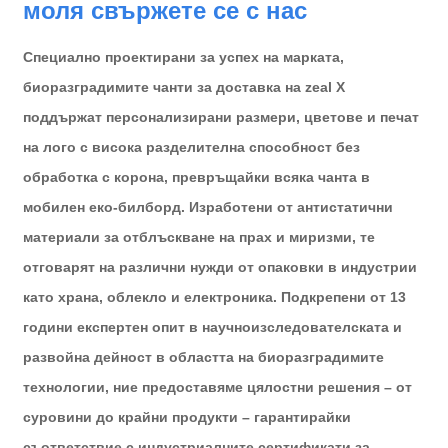
моля свържете се с нас
Специално проектирани за успех на марката,
биоразградимите чанти за доставка на zeal X
поддържат персонализирани размери, цветове и печат
на лого с висока разделителна способност без
обработка с корона, превръщайки всяка чанта в
мобилен еко-билборд. Изработени от антистатични
материали за отблъскване на прах и миризми, те
отговарят на различни нужди от опаковки в индустрии
като храна, облекло и електроника. Подкрепени от 13
години експертен опит в научноизследователската и
развойна дейност в областта на биоразградимите
технологии, ние предоставяме цялостни решения – от
суровини до крайни продукти – гарантирайки
съответствие с индустриалните сертификати за