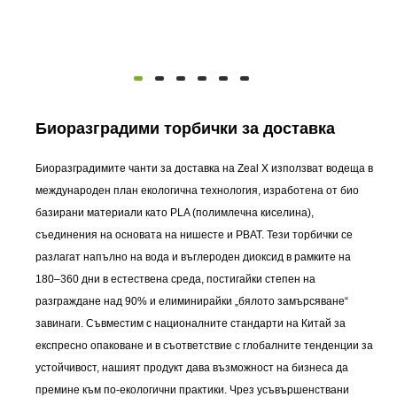
Биоразградими торбички за доставка
Биоразградимите чанти за доставка на Zeal X използват водеща в
международен план екологична технология, изработена от био
базирани материали като PLA (полимлечна киселина),
съединения на основата на нишесте и PBAT. Тези торбички се
разлагат напълно на вода и въглероден диоксид в рамките на
180–360 дни в естествена среда, постигайки степен на
разграждане над 90% и елиминирайки „бялото замърсяване“
завинаги. Съвместим с националните стандарти на Китай за
експресно опаковане и в съответствие с глобалните тенденции за
устойчивост, нашият продукт дава възможност на бизнеса да
премине към по-екологични практики. Чрез усъвършенствани