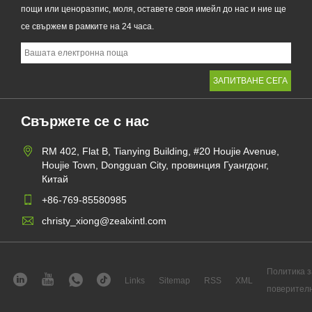
пощи или ценоразпис, моля, оставете своя имейл до нас и ние ще
се свържем в рамките на 24 часа.
Свържете се с нас
RM 402, Flat B, Tianying Building, #20 Houjie Avenue,
Houjie Town, Dongguan City, провинция Гуангдонг,
Китай
+86-769-85580985
christy_xiong@zealxintl.com
Политика з
Links
Sitemap
RSS
XML
поверител