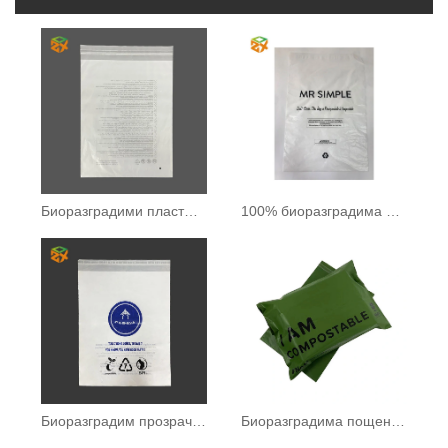
Биоразградими пластмасови торбички
100% биоразградима пластмасова торбичка
Биоразградим прозрачен полиетиленов плик
Биоразградима пощенска торба