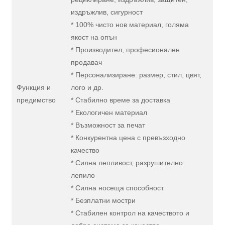
издръжлив, сигурност
* 100% чисто нов материал, голяма
якост на опън
* Производител, професионален
продавач
* Персонализиране: размер, стил, цвят,
Функция и
лого и др.
предимство
* Стабилно време за доставка
* Екологичен материал
* Възможност за печат
* Конкурентна цена с превъзходно
качество
* Силна лепливост, разрушително
лепило
* Силна носеща способност
* Безплатни мостри
* Стабилен контрол на качеството и