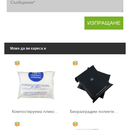
Може да ви хареса и
Компостируема пликова торба
Биоразградим полиетилен