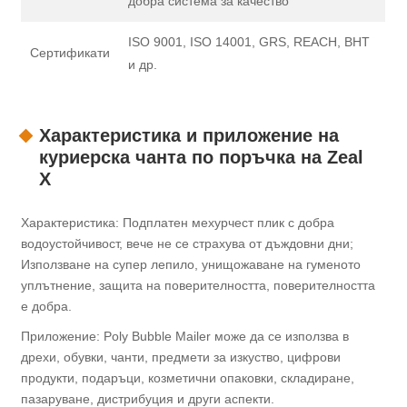
добра система за качество
ISO 9001, ISO 14001, GRS, REACH, BHT
Сертификати
и др.
Характеристика и приложение на
куриерска чанта по поръчка на Zeal
X
Характеристика: Подплатен мехурчест плик с добра
водоустойчивост, вече не се страхува от дъждовни дни;
Използване на супер лепило, унищожаване на гуменото
уплътнение, защита на поверителността, поверителността
е добра.
Приложение: Poly Bubble Mailer може да се използва в
дрехи, обувки, чанти, предмети за изкуство, цифрови
продукти, подаръци, козметични опаковки, складиране,
пазаруване, дистрибуция и други аспекти.