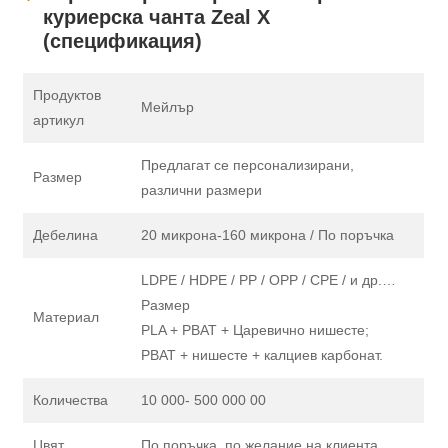
куриерска чанта Zeal X
(спецификация)
Продуктов
Мейлър
артикул
Предлагат се персонализирани,
Размер
различни размери
Дебелина
20 микрона-160 микрона / По поръчка
LDPE / HDPE / PP / OPP / CPE / и др.…
Размер
Материал
PLA + PBAT + Царевично нишесте;
PBAT + нишесте + калциев карбонат.
Количества
10 000- 500 000 00
Цвят
По поръчка, по желание на клиента