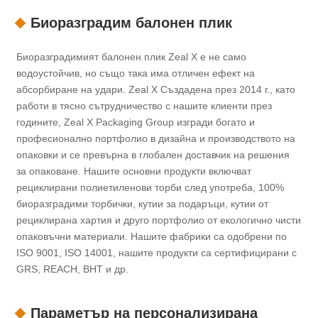
Биоразградим балонен плик
Биоразградимият балонен плик Zeal X е не само
водоустойчив, но също така има отличен ефект на
абсорбиране на удари. Zeal X Създадена през 2014 г., като
работи в тясно сътрудничество с нашите клиенти през
годините, Zeal X Packaging Group изгради богато и
професионално портфолио в дизайна и производството на
опаковки и се превърна в глобален доставчик на решения
за опаковане. Нашите основни продукти включват
рециклирани полиетиленови торби след употреба, 100%
биоразградими торбички, кутии за подаръци, кутии от
рециклирана хартия и друго портфолио от екологично чисти
опаковъчни материали. Нашите фабрики са одобрени по
ISO 9001, ISO 14001, нашите продукти са сертифицирани с
GRS, REACH, BHT и др.
Параметър на персонализирана