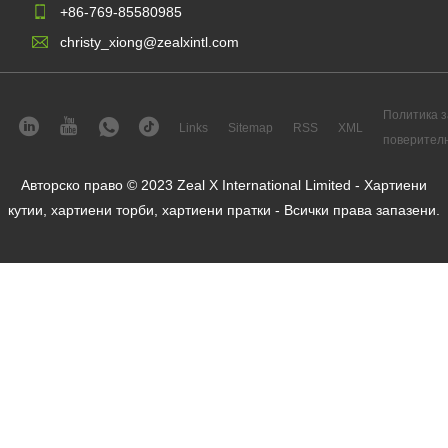
+86-769-85580985
christy_xiong@zealxintl.com
Политика з
Links
Sitemap
RSS
XML
поверител
Авторско право © 2023 Zeal X International Limited - Хартиени
кутии, хартиени торби, хартиени пратки - Всички права запазени.