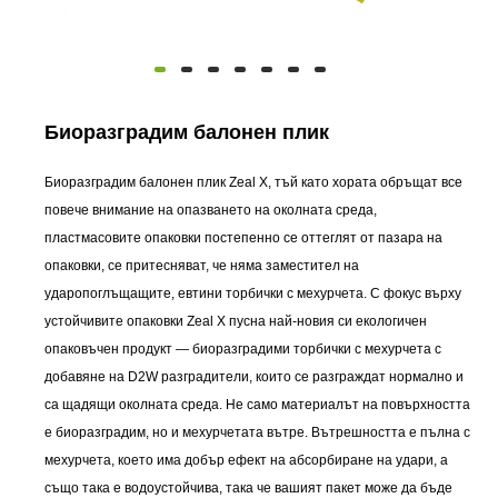
Биоразградим балонен плик
Биоразградим балонен плик Zeal X, тъй като хората обръщат все
повече внимание на опазването на околната среда,
пластмасовите опаковки постепенно се оттеглят от пазара на
опаковки, се притесняват, че няма заместител на
ударопоглъщащите, евтини торбички с мехурчета. С фокус върху
устойчивите опаковки Zeal X пусна най-новия си екологичен
опаковъчен продукт — биоразградими торбички с мехурчета с
добавяне на D2W разградители, които се разграждат нормално и
са щадящи околната среда. Не само материалът на повърхността
е биоразградим, но и мехурчетата вътре. Вътрешността е пълна с
мехурчета, което има добър ефект на абсорбиране на удари, а
също така е водоустойчива, така че вашият пакет може да бъде