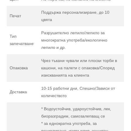
Поддържа персонализиране, до 10
Печат
цвята
Разрушително лепило/лепило за
Тип
многократна употреба/екологично
запечатване
лепило и др.
Чрез тъкани чували или плоски торби в
Опаковка
кашони, на палети с опаковка/Според
изискванията на клиента
10-15 работни дни, Спешно/Зависи от
Доставка
количеството
* Водоустойчив, удароустойчив, лек,
биоразградим, самозалепващ се
* за еднократна употреба, за
рециклиране, издръжлив, защитен,