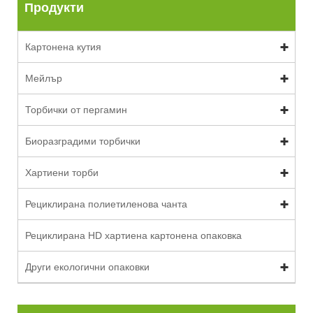
Продукти
Картонена кутия
Мейлър
Торбички от пергамин
Биоразградими торбички
Хартиени торби
Рециклирана полиетиленова чанта
Рециклирана HD хартиена картонена опаковка
Други екологични опаковки