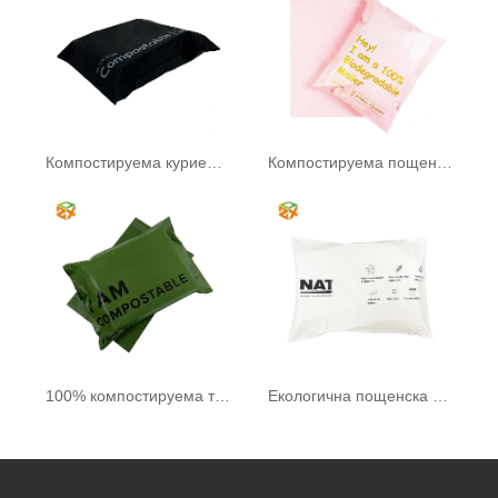
Компостируема куриерска чанта
Компостируема пощенска чанта
100% компостируема торба
Екологична пощенска чанта