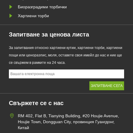
Биоразградими торбички
Хартиени торби
Запитване за ценова листа
За запитвания относно хартиени кутии, хартиени торби, хартиени
пощи или ценоразпис, моля, оставете своя имейл до нас и ние ще
се свържем в рамките на 24 часа.
Свържете се с нас
RM 402, Flat B, Tianying Building, #20 Houjie Avenue,
Houjie Town, Dongguan City, провинция Гуангдонг,
Китай