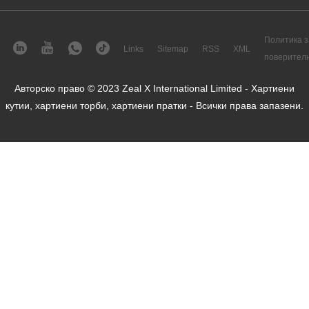
Политика з
Links
Sitemap
RSS
XML
поверител
Авторско право © 2023 Zeal X International Limited - Хартиени
кутии, хартиени торби, хартиени пратки - Всички права запазени.