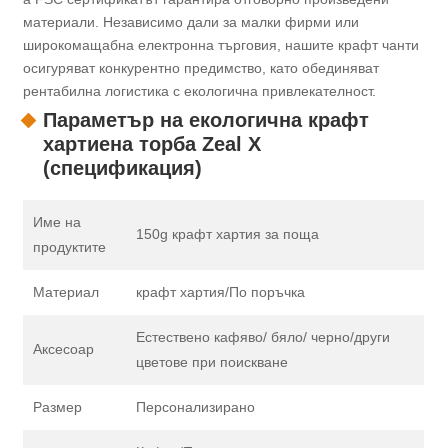
материали. Независимо дали за малки фирми или
широкомащабна електронна търговия, нашите крафт чанти
осигуряват конкурентно предимство, като обединяват
‌рентабилна логистика‌ с екологична привлекателност.
Параметър на екологична крафт
хартиена торба Zeal X
(спецификация)
Име на
150g крафт хартия за поща
продуктите
Материал
крафт хартия/По поръчка
Естествено кафяво/ бяло/ черно/други
Аксесоар
цветове при поискване
Размер
Персонализирано