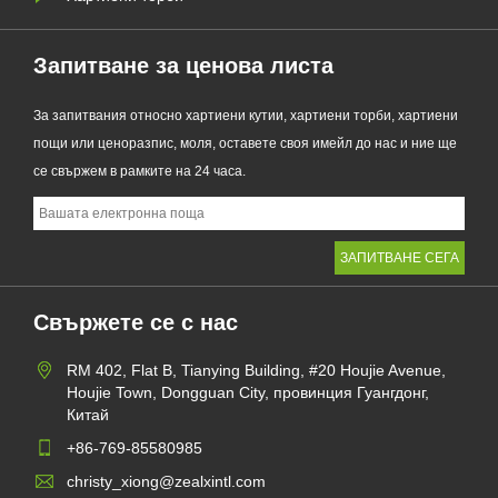
Запитване за ценова листа
За запитвания относно хартиени кутии, хартиени торби, хартиени
пощи или ценоразпис, моля, оставете своя имейл до нас и ние ще
се свържем в рамките на 24 часа.
Свържете се с нас
RM 402, Flat B, Tianying Building, #20 Houjie Avenue,
Houjie Town, Dongguan City, провинция Гуангдонг,
Китай
+86-769-85580985
christy_xiong@zealxintl.com