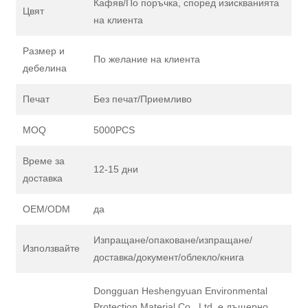
Кафяв/По поръчка, според изискванията
Цвят
на клиента
Размер и
По желание на клиента
дебелина
Печат
Без печат/Приемливо
MOQ
5000PCS
Време за
12-15 дни
доставка
OEM/ODM
да
Изпращане/опаковане/изпращане/
Използвайте
доставка/документ/облекло/книга
Dongguan Heshengyuan Environmental
Protection Material Co., Ltd. е дъщерно