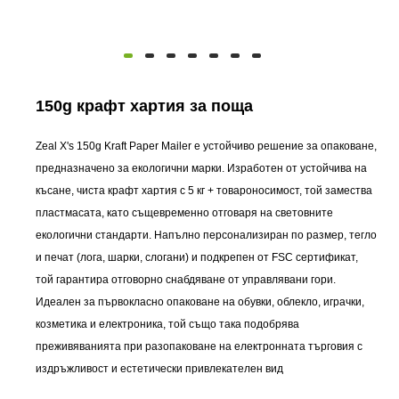
150g крафт хартия за поща
Zeal X's 150g Kraft Paper Mailer е устойчиво решение за опаковане,
предназначено за екологични марки. Изработен от устойчива на
късане, чиста крафт хартия с 5 кг + товароносимост, той замества
пластмасата, като същевременно отговаря на световните
екологични стандарти. Напълно персонализиран по размер, тегло
и печат (лога, шарки, слогани) и подкрепен от FSC сертификат,
той гарантира отговорно снабдяване от управлявани гори.
Идеален за първокласно опаковане на обувки, облекло, играчки,
козметика и електроника, той също така подобрява
преживяванията при разопаковане на електронната търговия с
издръжливост и естетически привлекателен вид