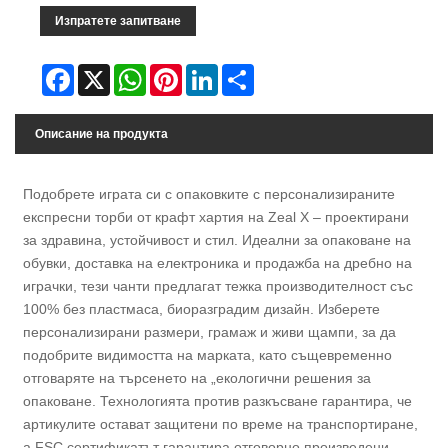
Изпратете запитване
Facebook
X
WhatsApp
Pinterest
LinkedIn
Share
Описание на продукта
Подобрете играта си с опаковките с ‌персонализираните
експресни торби от крафт хартия‌ на Zeal X – проектирани
за здравина, устойчивост и стил. Идеални за ‌опаковане на
обувки‌, ‌доставка на електроника‌ и ‌продажба на дребно на
играчки‌, тези чанти предлагат ‌тежка производителност‌ със
100% без пластмаса, биоразградим дизайн. Изберете
персонализирани размери, грамаж и живи щампи, за да
подобрите видимостта на марката, като същевременно
отговаряте на търсенето на „екологични решения за
опаковане‌. ‌Технологията против разкъсване‌ гарантира, че
артикулите остават защитени по време на транспортиране,
а FSC сертификатът гарантира отговорно произведени