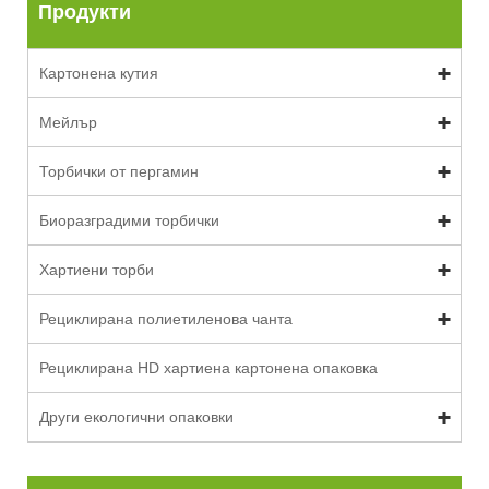
Продукти
Картонена кутия
Мейлър
Торбички от пергамин
Биоразградими торбички
Хартиени торби
Рециклирана полиетиленова чанта
Рециклирана HD хартиена картонена опаковка
Други екологични опаковки