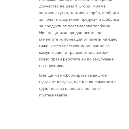
дружество на Zeal X Group. Имаме
хартиена кутия, хартиена торба, фабрика
за печат на хартиени продукти и фабрика
за продукти от пластмасови торбички.
Ние също така предоставяме на
клиентите комбинация от пакети на едно
гише, което спестява много време за
комуникация и транспортни разходи,
което прави работата ви по закупуване
по-ефективна.
Вие ще ни информирате за вашите
нужди от покупки, ние ще ви помогнем с
едно гише за съпоставяне, не се
притеснявайте.