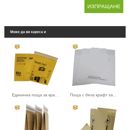
Може да ви хареса и
Единична поща за крафт хартия
Поща с бяла крафт хартия с прозорец