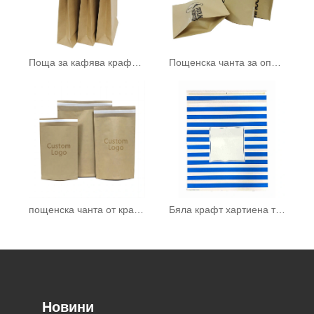
Поща за кафява крафт хартия
Пощенска чанта за опаковане
пощенска чанта от крафт хартия
Бяла крафт хартиена торба
Новини