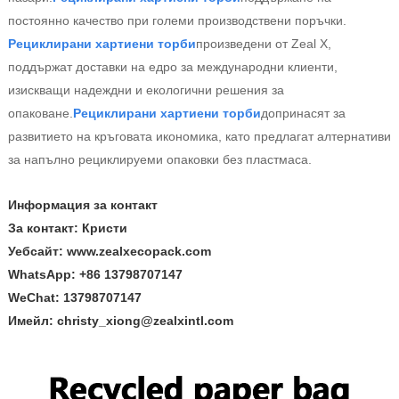
постоянно качество при големи производствени поръчки.
Рециклирани хартиени торби
произведени от Zeal X,
поддържат доставки на едро за международни клиенти,
изискващи надеждни и екологични решения за
опаковане.
Рециклирани хартиени торби
допринасят за
развитието на кръговата икономика, като предлагат алтернативи
за напълно рециклируеми опаковки без пластмаса.
Информация за контакт
За контакт: Кристи
Уебсайт: www.zealxecopack.com
WhatsApp: +86 13798707147
WeChat: 13798707147
Имейл: christy_xiong@zealxintl.com