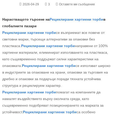
2026-04-29
3
Оставете ми съобщение
Нарастващото търсене на
Рециклирани хартиени торби
в
глобалните пазари
Рециклирани хартиени торби
се възприемат все повече от
световни марки, търсещи алтернативи за опаковки без
пластмаса.
Рециклирани хартиени торби
направени от 100%
хартиени материали, елиминират използването на пластмаса,
като същевременно поддържат силни характеристики на
опаковката.
Рециклирани хартиени торби
се използват широко
в индустриите за опаковане на храни, опаковки за търговия на
дребно и опаковки за подаръци поради тяхната устойчива
структура и рециклируем характер.
Рециклирани хартиени торби
помагат на компаниите да
намалят въздействието върху околната среда, като
същевременно подобряват позиционирането на марката за
устойчивост.
Рециклирани хартиени торби
са особено