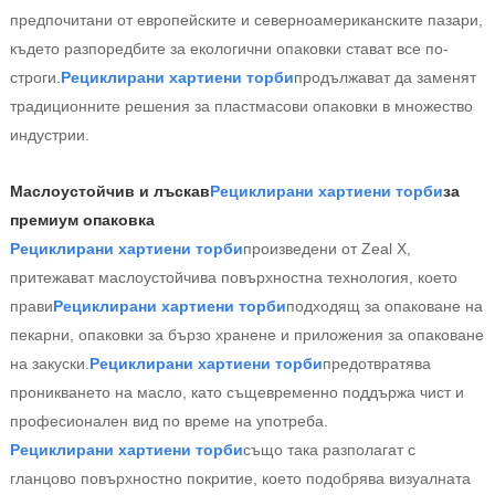
предпочитани от европейските и северноамериканските пазари,
където разпоредбите за екологични опаковки стават все по-
строги.
Рециклирани хартиени торби
продължават да заменят
традиционните решения за пластмасови опаковки в множество
индустрии.
Маслоустойчив и лъскав
Рециклирани хартиени торби
за
премиум опаковка
Рециклирани хартиени торби
произведени от Zeal X,
притежават маслоустойчива повърхностна технология, което
прави
Рециклирани хартиени торби
подходящ за опаковане на
пекарни, опаковки за бързо хранене и приложения за опаковане
на закуски.
Рециклирани хартиени торби
предотвратява
проникването на масло, като същевременно поддържа чист и
професионален вид по време на употреба.
Рециклирани хартиени торби
също така разполагат с
гланцово повърхностно покритие, което подобрява визуалната