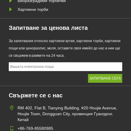
Биоразградими торбички
Хартиени торби
Запитване за ценова листа
За запитвания относно хартиени кутии, хартиени торби, хартиени
пощи или ценоразпис, моля, оставете своя имейл до нас и ние ще
се свържем в рамките на 24 часа.
Свържете се с нас
RM 402, Flat B, Tianying Building, #20 Houjie Avenue,
Houjie Town, Dongguan City, провинция Гуангдонг,
Китай
+86-769-85580985