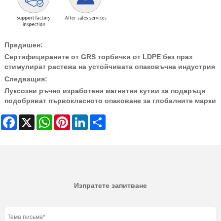
Предишен:
Сертифицираните от GRS торбички от LDPE без прах
стимулират растежа на устойчивата опаковъчна индустрия
Следващия:
Луксозни ръчно изработени магнитни кутии за подаръци
подобряват първокласното опаковане за глобалните марки
Facebook
X
WhatsApp
Pinterest
LinkedIn
Share
Изпратете запитване