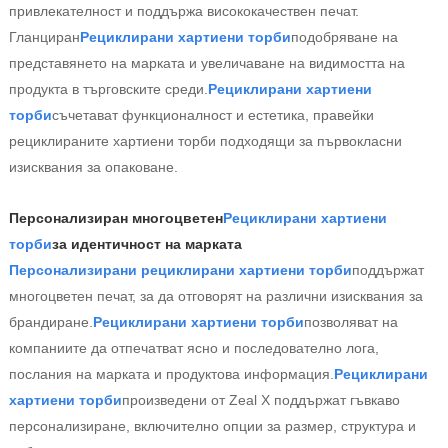
привлекателност и поддържа висококачествен печат.
Гланциран
Рециклирани хартиени торби
подобряване на
представянето на марката и увеличаване на видимостта на
продукта в търговските среди.
Рециклирани хартиени
торби
съчетават функционалност и естетика, правейки
рециклираните хартиени торби подходящи за първокласни
изисквания за опаковане.
Персонализиран многоцветен
Рециклирани хартиени
торби
за идентичност на марката
Персонализирани рециклирани хартиени торби
поддържат
многоцветен печат, за да отговорят на различни изисквания за
брандиране.
Рециклирани хартиени торби
позволяват на
компаниите да отпечатват ясно и последователно лога,
послания на марката и продуктова информация.
Рециклирани
хартиени торби
произведени от Zeal X поддържат гъвкаво
персонализиране, включително опции за размер, структура и