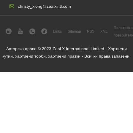
christy_xiong@zealxintl.com
Политика з
Links
Sitemap
RSS
XML
поверител
Авторско право © 2023 Zeal X International Limited - Хартиени
кутии, хартиени торби, хартиени пратки - Всички права запазени.