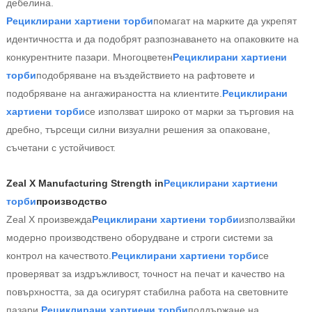
дебелина.
Рециклирани хартиени торби
помагат на марките да укрепят
идентичността и да подобрят разпознаването на опаковките на
конкурентните пазари. Многоцветен
Рециклирани хартиени
торби
подобряване на въздействието на рафтовете и
подобряване на ангажираността на клиентите.
Рециклирани
хартиени торби
се използват широко от марки за търговия на
дребно, търсещи силни визуални решения за опаковане,
съчетани с устойчивост.
Zeal X Manufacturing Strength in
Рециклирани хартиени
торби
производство
Zeal X произвежда
Рециклирани хартиени торби
използвайки
модерно производствено оборудване и строги системи за
контрол на качеството.
Рециклирани хартиени торби
се
проверяват за издръжливост, точност на печат и качество на
повърхността, за да осигурят стабилна работа на световните
пазари.
Рециклирани хартиени торби
поддържане на