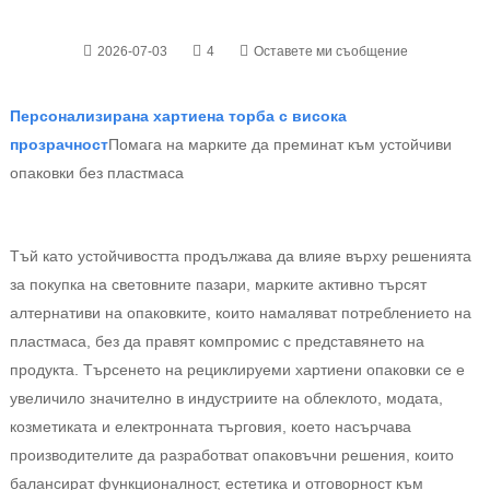
2026-07-03
4
Оставете ми съобщение
Персонализирана хартиена торба с висока
прозрачност
Помага на марките да преминат към устойчиви
опаковки без пластмаса
Тъй като устойчивостта продължава да влияе върху решенията
за покупка на световните пазари, марките активно търсят
алтернативи на опаковките, които намаляват потреблението на
пластмаса, без да правят компромис с представянето на
продукта. Търсенето на рециклируеми хартиени опаковки се е
увеличило значително в индустриите на облеклото, модата,
козметиката и електронната търговия, което насърчава
производителите да разработват опаковъчни решения, които
балансират функционалност, естетика и отговорност към