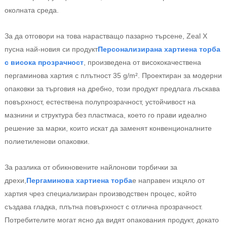
околната среда.
За да отговори на това нарастващо пазарно търсене, Zeal X
пусна най-новия си продукт
Персонализирана хартиена торба
с висока прозрачност
, произведена от висококачествена
пергаминова хартия с плътност 35 g/m². Проектиран за модерни
опаковки за търговия на дребно, този продукт предлага лъскава
повърхност, естествена полупрозрачност, устойчивост на
мазнини и структура без пластмаса, което го прави идеално
решение за марки, които искат да заменят конвенционалните
полиетиленови опаковки.
За разлика от обикновените найлонови торбички за
дрехи,
Пергаминова хартиена торба
е направен изцяло от
хартия чрез специализиран производствен процес, който
създава гладка, плътна повърхност с отлична прозрачност.
Потребителите могат ясно да видят опакования продукт, докато