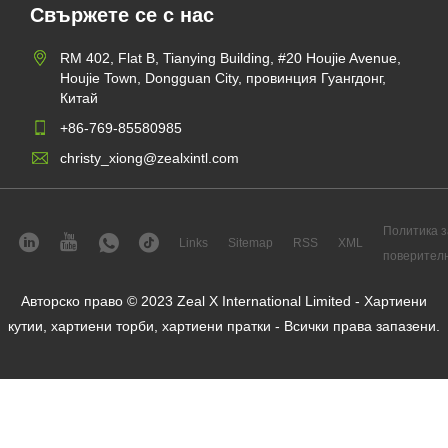
Свържете се с нас
RM 402, Flat B, Tianying Building, #20 Houjie Avenue,
Houjie Town, Dongguan City, провинция Гуангдонг,
Китай
+86-769-85580985
christy_xiong@zealxintl.com
Политика з
Links
Sitemap
RSS
XML
поверител
Авторско право © 2023 Zeal X International Limited - Хартиени
кутии, хартиени торби, хартиени пратки - Всички права запазени.