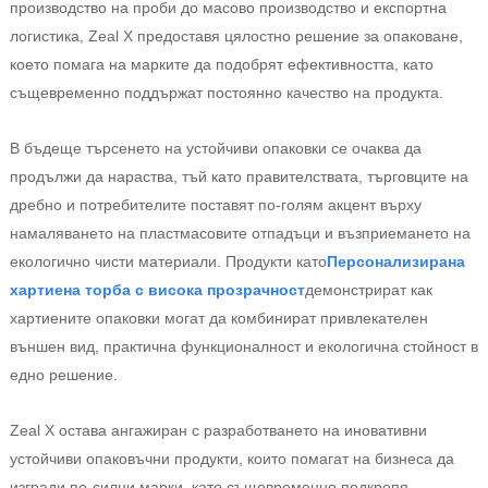
производство на проби до масово производство и експортна
логистика, Zeal X предоставя цялостно решение за опаковане,
което помага на марките да подобрят ефективността, като
същевременно поддържат постоянно качество на продукта.
В бъдеще търсенето на устойчиви опаковки се очаква да
продължи да нараства, тъй като правителствата, търговците на
дребно и потребителите поставят по-голям акцент върху
намаляването на пластмасовите отпадъци и възприемането на
екологично чисти материали. Продукти като
Персонализирана
хартиена торба с висока прозрачност
демонстрират как
хартиените опаковки могат да комбинират привлекателен
външен вид, практична функционалност и екологична стойност в
едно решение.
Zeal X остава ангажиран с разработването на иновативни
устойчиви опаковъчни продукти, които помагат на бизнеса да
изгради по-силни марки, като същевременно подкрепя