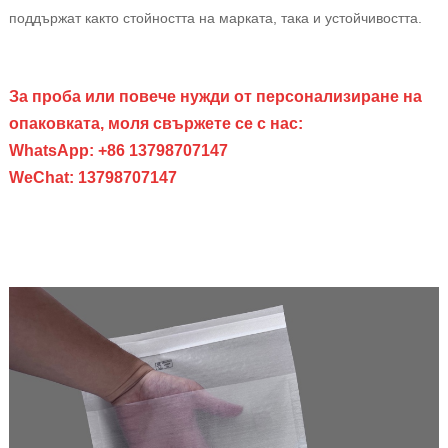
поддържат както стойността на марката, така и устойчивостта.
За проба или повече нужди от персонализиране на
опаковката, моля свържете се с нас:
WhatsApp: +86 13798707147
WeChat: 13798707147