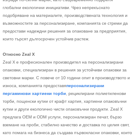
глобални екологични инициативи. Чрез непрекъснато
подобряване на материалите, производствената технология и
възможностите за персонализиране, компанията се стреми да
предостави надеждни решения за опаковане за предприятия,
които търсят дългосрочен устойчив растеж.
Относно Zeal X
Zeal X е професионален производител на персонализирани
опаковки, специализиран в решения за устойчиви опаковки за
световни марки. С повече от 10 години опит в производството и
износа, компанията предоставя
персонализирани
пергаминови хартиени торби
, рециклирани полиетиленови
торби, пощенски кутии от крафт хартия, хартиени опаковъчни
кутии и други екологично чисти опаковъчни продукти. Zeal X
предлага OEM и ODM услуги, персонализиран печат, бързо
вземане на проби, стабилно качество и доставка по целия свят,
като помага на бизнеса да създава първокласни опаковки, които