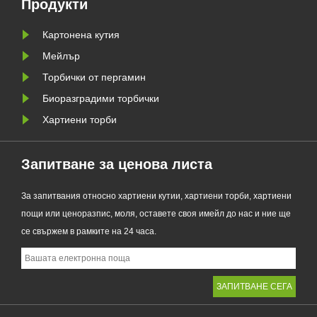
Продукти
ния
като първокласна алтернатива на
Картонена кутия
традиционните найлонови
торбички, новият продукт
Мейлър
съчетава проз......
Торбички от пергамин
Биоразградими торбички
Хартиени торби
Запитване за ценова листа
За запитвания относно хартиени кутии, хартиени торби, хартиени
пощи или ценоразпис, моля, оставете своя имейл до нас и ние ще
се свържем в рамките на 24 часа.