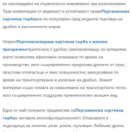
се наслаждават на първокласно изживяване при разопаковане.
Тази комбинация от видимост и устойчивост прави
Пергаминова
хартиена торба
все по-популярен сред модните търговци на
дребно и екологичните марки.
Новият
Персонализирана хартиена торба с висока
прозрачност
разполага с удобно самозалепващо се затваряне,
което позволява ефективно опаковане по време на
производство, като същевременно предпазва дрехите от прах,
пръстови отпечатъци и леко повърхностно замърсяване по
време на транспортиране и излагане на дребно. Лекият
материал също помага за намаляване на транспортното тегло,
като същевременно поддържа привлекателен външен вид.
Едно от най-големите предимства на
Пергаминова хартиена
торба
е неговата многофункционалност. Опаковката е
подходяща за тениски, ризи, рокли, пуловери, бебешки дрехи,