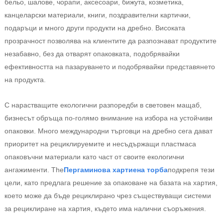
бельо, шалове, чорапи, аксесоари, бижута, козметика,
канцеларски материали, книги, поздравителни картички,
подаръци и много други продукти на дребно. Високата
прозрачност позволява на клиентите да разпознават продуктите
незабавно, без да отварят опаковката, подобрявайки
ефективността на пазаруването и подобрявайки представянето
на продукта.
С нарастващите екологични разпоредби в световен мащаб,
бизнесът обръща по-голямо внимание на избора на устойчиви
опаковки. Много международни търговци на дребно сега дават
приоритет на рециклируемите и несъдържащи пластмаса
опаковъчни материали като част от своите екологични
ангажименти. The
Пергаминова хартиена торба
подкрепя тези
цели, като предлага решение за опаковане на базата на хартия,
което може да бъде рециклирано чрез съществуващи системи
за рециклиране на хартия, където има налични съоръжения.