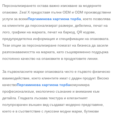
Персонализирането остава важно изискване за модерните
опаковки. Zeal X предоставя пълни OEM и ODM производствени
услуги за всеки
Пергаминова хартиена торба
, което позволява
на клиентите да персонализират размери, дебелина, печат на
лого, графики на марката, печат на баркод, QR кодове,
предупредителна информация и спецификации на опаковката.
Тези опции за персонализиране помагат на бизнеса да засили
разпознаваемостта на марката, като същевременно поддържа
постоянно качество на опаковките в продуктовите линии.
За първокласните марки опаковката често е първото физическо
взаимодействие, което клиентите имат с даден продукт. Високо
качество
Пергаминова хартиена торба
комуникира
професионализъм, екологично съзнание и внимание към
детайла. Гладката лъскава текстура и елегантният
полупрозрачен външен вид създават модерно представяне,
което е в съответствие с луксозни модни марки, бутикови