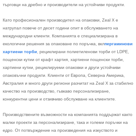
търговци на дребно и производители на устойчиви продукти.
Като професионален производител на опаковки, Zeal X е
натрупал повече от десет години опит в обслужването на
международни клиенти. Компанията е специализирана в
екологични решения за опаковане по поръчка, вкл
пергаминови
хартиени торби
, рециклирани полиетиленови торби от LDPE,
пощенски кутии от крафт хартия, хартиени пощенски торби,
хартиени кутии, рециклируеми опаковки и други устойчиви
опаковъчни продукти. Клиенти от Европа, Северна Америка,
Австралия и много други региони разчитат на Zeal X за стабилно
качество на производство, гъвкаво персонализиране,
конкурентни цени и отзивчиво обслужване на клиентите.
Производствените възможности на компанията поддържат както
малки проекти за персонализиране, така и големи поръчки на
едро. От потвърждение на произведения на изкуството и