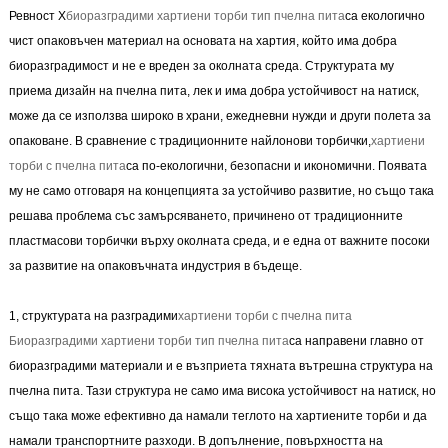
Ревност X
биоразградими хартиени торби тип пчелна пита
са екологично
чист опаковъчен материал на основата на хартия, който има добра
биоразградимост и не е вреден за околната среда. Структурата му
приема дизайн на пчелна пита, лек и има добра устойчивост на натиск,
може да се използва широко в храни, ежедневни нужди и други полета за
опаковане. В сравнение с традиционните найлонови торбички,
хартиени
торби с пчелна пита
са по-екологични, безопасни и икономични. Появата
му не само отговаря на концепцията за устойчиво развитие, но също така
решава проблема със замърсяването, причинено от традиционните
пластмасови торбички върху околната среда, и е една от важните посоки
за развитие на опаковъчната индустрия в бъдеще.
1, структурата на разградими
хартиени торби с пчелна пита
Биоразградими хартиени торби тип пчелна пита
са направени главно от
биоразградими материали и е възприета тяхната вътрешна структура на
пчелна пита. Тази структура не само има висока устойчивост на натиск, но
също така може ефективно да намали теглото на хартиените торби и да
намали транспортните разходи. В допълнение, повърхността на