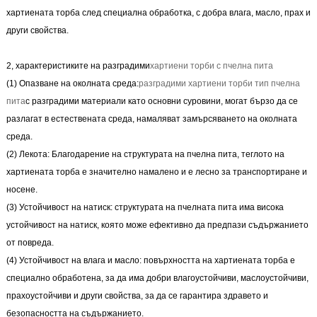
хартиената торба след специална обработка, с добра влага, масло, прах и
други свойства.
2, характеристиките на разградими
хартиени торби с пчелна пита
(1) Опазване на околната среда:
разградими хартиени торби тип пчелна
пита
с разградими материали като основни суровини, могат бързо да се
разлагат в естествената среда, намаляват замърсяването на околната
среда.
(2) Лекота: Благодарение на структурата на пчелна пита, теглото на
хартиената торба е значително намалено и е лесно за транспортиране и
носене.
(3) Устойчивост на натиск: структурата на пчелната пита има висока
устойчивост на натиск, която може ефективно да предпази съдържанието
от повреда.
(4) Устойчивост на влага и масло: повърхността на хартиената торба е
специално обработена, за да има добри влагоустойчиви, маслоустойчиви,
прахоустойчиви и други свойства, за да се гарантира здравето и
безопасността на съдържанието.