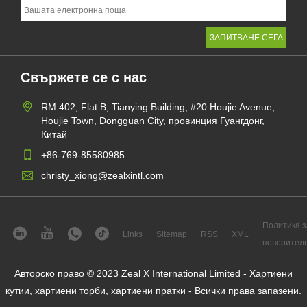
Свържете се с нас
RM 402, Flat B, Tianying Building, #20 Houjie Avenue,
Houjie Town, Dongguan City, провинция Гуангдонг,
Китай
+86-769-85580985
christy_xiong@zealxintl.com
Политика з
Links
Sitemap
RSS
XML
поверител
Авторско право © 2023 Zeal X International Limited - Хартиени
кутии, хартиени торби, хартиени пратки - Всички права запазени.