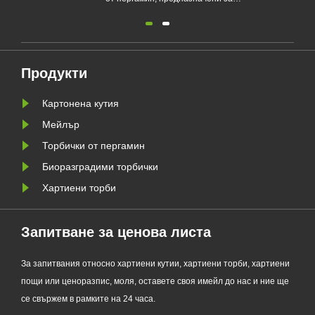
употреба
о
екологичен производител на
устойчив
я
опаковки, официално пусна
опаковъ
своята обновена серия Custom
тенденци
а да
Glassine Paper Bag. Проектиран
пластмас
Продукти
ния
като първокласна алтернатива на
се подго
Картонена кутия
традиционните найлонови
на ЕС за
торбички, новият продукт
PPWR.
Мейлър
съчетава проз......
Торбички от пергамин
Биоразградими торбички
Хартиени торби
Запитване за ценова листа
За запитвания относно хартиени кутии, хартиени торби, хартиени
пощи или ценоразпис, моля, оставете своя имейл до нас и ние ще
се свържем в рамките на 24 часа.