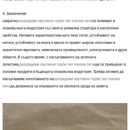
4. Заключение
накратко
разградими хартиени торби тип пчелна пита
се появяват в
опаковъчната индустрия със своята уникална структура и екологични
свойства. Неговите характеристики като леко тегло, устойчивост на
натиск, устойчивост на влага и масло го правят широко използван в
хранително-вкусовата, химическата промишленост, електрониката и други
области. В същото време, с насърчаването на зелената
логистика,
разградими хартиени торби тип пчелна пита
ще се превърнат в
основни продукти в бъдещата опаковъчна индустрия. Трябва активно да
насърчаваме използването на
разградими хартиени торби тип пчелна
пита
да допринесе за опазването на околната среда на земята.