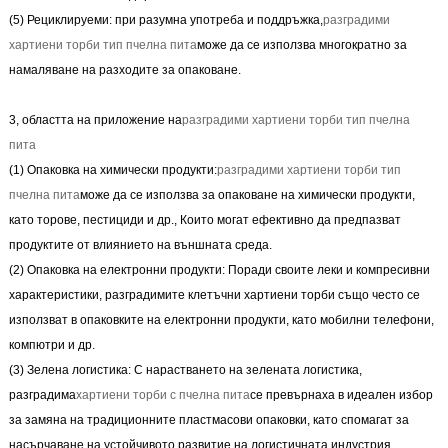
(5) Рециклируеми: при разумна употреба и поддръжка,
разградими
хартиени торби тип пчелна пита
може да се използва многократно за
намаляване на разходите за опаковане.
3, областта на приложение на
разградими хартиени торби тип пчелна
пита
(1) Опаковка на химически продукти:
разградими хартиени торби тип
пчелна пита
може да се използва за опаковане на химически продукти,
като торове, пестициди и др., Които могат ефективно да предпазват
продуктите от влиянието на външната среда.
(2) Опаковка на електронни продукти: Поради своите леки и компресивни
характеристики, разградимите клетъчни хартиени торби също често се
използват в опаковките на електронни продукти, като мобилни телефони,
компютри и др.
(3) Зелена логистика: С нарастването на зелената логистика,
разградима
хартиени торби с пчелна пита
се превърнаха в идеален избор
за замяна на традиционните пластмасови опаковки, като спомагат за
насърчаване на устойчивото развитие на логистичната индустрия.